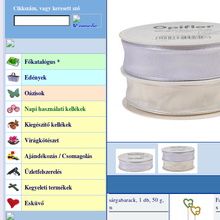
Cikkszám, vagy keresett szó
Főkatalógus *
Edények
Oázisok
Napi használati kellékek
Kiegészítő kellékek
Virágkötészet
Ajándékozás / Csomagolás
Üzletfelszerelés
Kegyeleti termékek
Esküvő