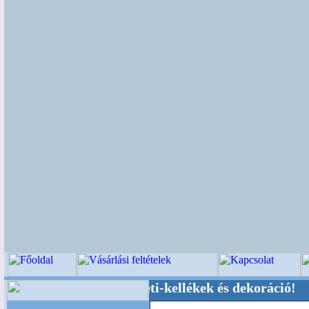
küvői-, Kegyeleti-kellékek és dekoráció! Oldalu