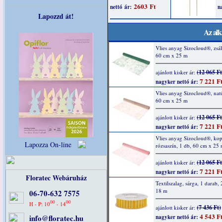
Lapozzd át!
Az alk
Vlies anyag Sizocloud®, zsál
60 cm x 25 m
(12 065 Ft
ajánlott kisker ár:
7 221 F
nagyker nettó ár:
Vlies anyag Sizocloud®, natú
60 cm x 25 m
(12 065 Ft
ajánlott kisker ár:
7 221 F
nagyker nettó ár:
Vlies anyag Sizocloud®, kop
Lapozza On-line
rózsaszín, 1 db, 60 cm x 25
(12 065 Ft
ajánlott kisker ár:
7 221 F
nagyker nettó ár:
Floratec Webáruház
Textilszalag, sárga, 1 darab
18 m
06-70-632 7575
00
00
H - P: 10
- 14
(7 436 Ft)
ajánlott kisker ár:
4 543 F
info@floratec.hu
nagyker nettó ár: