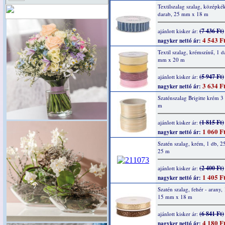
Textilszalag szalag, középké
darab, 25 mm x 18 m
(7 436 Ft)
ajánlott kisker ár:
4 543 F
nagyker nettó ár:
Textil szalag, krémszínű, 1 d
mm x 20 m
(5 947 Ft)
ajánlott kisker ár:
3 634 F
nagyker nettó ár:
Szaténszalag Brigitte krém 
m
(1 815 Ft)
ajánlott kisker ár:
1 060 F
nagyker nettó ár:
Szatén szalag, krém, 1 db, 
25 m
(2 400 Ft)
ajánlott kisker ár:
1 405 F
nagyker nettó ár:
Szatén szalag, fehér - arany,
15 mm x 18 m
(6 841 Ft)
ajánlott kisker ár:
4 180 F
nagyker nettó ár: