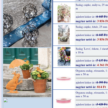
Szalag csipke, mályva, 25 
m
(6 445 Ft)
ajánlott kisker ár:
3 856 F
nagyker nettó ár:
Szalag csipke, fehér, 25 mm
(6 445 Ft)
ajánlott kisker ár:
3 856 F
nagyker nettó ár:
Szalag 'Love', fekete, 1 dar
x 18 m
(7 137 Ft)
ajánlott kisker ár:
4 361 F
nagyker nettó ár:
Organza szalag, rózsaszín, 1 
mm x 50 m
(1 395 Ft)
ajánlott kisker ár:
814 Ft
nagyker nettó ár:
Organza szalag, rózsaszín, 1
mm x 50 m
(3 420 Ft)
ajánlott kisker ár: