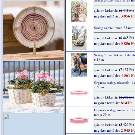
Szalag csipke, mályva, 25 
(6 445 Ft)
ajánlott kisker ár:
3 856 Ft
nagyker nettó ár:
Szalag csipke, fehér, 25 mm
(6 445 Ft)
ajánlott kisker ár:
3 856 Ft
nagyker nettó ár:
Szalag 'Love', fekete, 1 dar
x 18 m
(7 137 Ft)
ajánlott kisker ár:
4 361 Ft
nagyker nettó ár:
Organza szalag, rózsaszín, 1
x 50 m
(1 395 Ft)
ajánlott kisker ár:
814 Ft
nagyker nettó ár:
Organza szalag, rózsaszín, 1 
mm x 50 m
(3 420 Ft)
ajánlott kisker ár:
2 045 Ft
nagyker nettó ár: