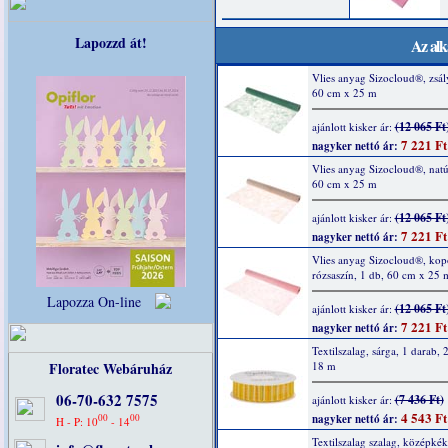
Lapozzd át!
Az alk
Vlies anyag Sizocloud®, zsál
60 cm x 25 m
(12 065 Ft
ajánlott kisker ár:
7 221 Ft
nagyker nettó ár:
Vlies anyag Sizocloud®, natú
60 cm x 25 m
(12 065 Ft
ajánlott kisker ár:
7 221 Ft
nagyker nettó ár:
Vlies anyag Sizocloud®, kop
rózsaszín, 1 db, 60 cm x 25 
Lapozza On-line
(12 065 Ft
ajánlott kisker ár:
7 221 Ft
nagyker nettó ár:
Textilszalag, sárga, 1 darab,
Floratec Webáruház
18 m
06-70-632 7575
(7 436 Ft)
ajánlott kisker ár:
4 543 Ft
00
00
nagyker nettó ár:
H - P: 10
- 14
Textilszalag szalag, középkék