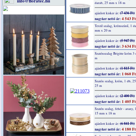
info@floratec.hu
darab, 25 mm x 18 m
(7 436 Ft)
ajánlott kisker ár:
4 543 Ft
nagyker nettó ár:
Textil szalag, krémszínű, 1 d
mm x 20 m
(5 947 Ft)
ajánlott kisker ár:
3 634 Ft
nagyker nettó ár:
Szaténszalag Brigitte krém 
m
(1 815 Ft)
ajánlott kisker ár:
1 060 Ft
nagyker nettó ár:
Szatén szalag, krém, 1 db, 
25 m
(2 400 Ft)
ajánlott kisker ár:
1 405 Ft
nagyker nettó ár:
Szatén szalag, fehér - arany, 
15 mm x 18 m
(6 841 Ft)
ajánlott kisker ár:
4 180 Ft
nagyker nettó ár: