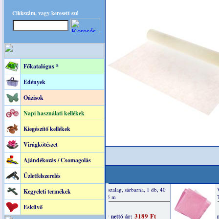
Cikkszám, vagy keresett szó
Főkatalógus *
Edények
Oázisok
Napi használati kellékek
Kiegészítő kellékek
Virágkötészet
Ajándékozás / Csomagolás
Üzletfelszerelés
Kegyeleti termékek
Esküvő