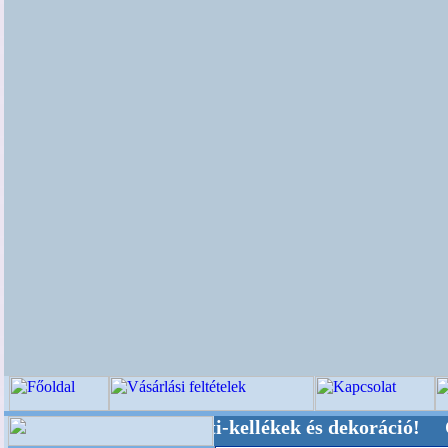
üvői-, Kegyeleti-kellékek és dekoráció! Oldalun