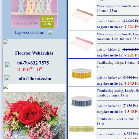
Vlies anyag Sizocloud®, natú
60 cm x 25 m
(12 065 Ft
ajánlott kisker ár:
7 221 Ft
nagyker nettó ár:
Lapozza On-line
Vlies anyag Sizocloud®, kop
rózsaszín, 1 db, 60 cm x 25 
(12 065 Ft
ajánlott kisker ár:
Floratec Webáruház
7 221 Ft
nagyker nettó ár:
06-70-632 7575
Textilszalag, sárga, 1 darab,
18 m
00
00
H - P: 10
- 14
info@floratec.hu
(7 436 Ft)
ajánlott kisker ár:
4 543 Ft
nagyker nettó ár:
Textilszalag szalag, középkék
darab, 25 mm x 18 m
(7 436 Ft)
ajánlott kisker ár:
4 543 Ft
nagyker nettó ár:
Textilszalag - kockás, zöld,
18 m
(6 375 Ft)
ajánlott kisker ár: