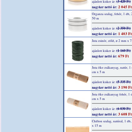
(3 420 Ft)
ajánlott kisker ár:
2 045 Ft
nagyker nettó ár:
Organza szalag, fehér, 1 db,
50 m
(2 350 Ft)
ajánlott kisker ár:
1 403 Ft
nagyker nettó ár:
Juta zsinór, zöld, ø 2 mm x 
(1 160 Ft)
ajánlott kisker ár:
679 Ft
nagyker nettó ár:
Juta öko zsákanyag, natúr, 1
cm x 5 m
(5 335 Ft)
ajánlott kisker ár:
3 190 Ft
nagyker nettó ár:
Juta öko zsákanyag fehér, 1 
cm x 5 m
(6 030 Ft)
ajánlott kisker ár:
3 608 Ft
nagyker nettó ár:
Chifton szalag, natúral, 1 d
x 15 m