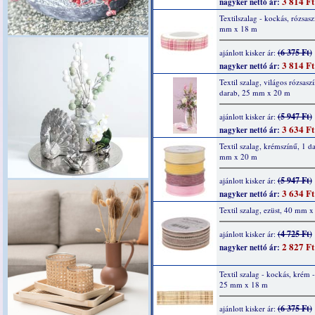
3 814 Ft
nagyker nettó ár:
Textilszalag - kockás, rózsasz
mm x 18 m
(6 375 Ft)
ajánlott kisker ár:
3 814 Ft
nagyker nettó ár:
Textil szalag, világos rózsaszí
darab, 25 mm x 20 m
(5 947 Ft)
ajánlott kisker ár:
3 634 Ft
nagyker nettó ár:
Textil szalag, krémszínű, 1 d
mm x 20 m
(5 947 Ft)
ajánlott kisker ár:
3 634 Ft
nagyker nettó ár:
Textil szalag, ezüst, 40 mm 
(4 725 Ft)
ajánlott kisker ár:
2 827 Ft
nagyker nettó ár:
Textil szalag - kockás, krém -
25 mm x 18 m
(6 375 Ft)
ajánlott kisker ár: