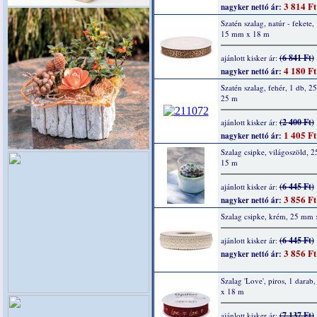
3 814 Ft
nagyker nettó ár:
Szatén szalag, natúr - fekete,
15 mm x 18 m
(6 841 Ft)
ajánlott kisker ár:
4 180 Ft
nagyker nettó ár:
Szatén szalag, fehér, 1 db, 
25 m
(2 400 Ft)
ajánlott kisker ár:
1 405 Ft
nagyker nettó ár:
Szalag csipke, világoszöld, 
15 m
(6 445 Ft)
ajánlott kisker ár:
3 856 Ft
nagyker nettó ár:
Szalag csipke, krém, 25 mm
(6 445 Ft)
ajánlott kisker ár:
3 856 Ft
nagyker nettó ár:
Szalag 'Love', piros, 1 dara
x 18 m
(7 137 Ft)
ajánlott kisker ár: