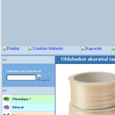
kek és dekoráció! Oldalunkat akarattal tartjuk
Cikkszám, vagy keresett szó
Főkatalógus *
Edények