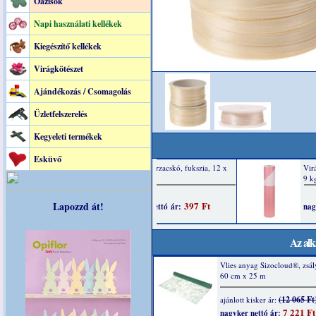
Oázisok
Napi használati kellékek
Kiegészítő kellékek
Virágkötészet
Ajándékozás / Csomagolás
Üzletfelszerelés
Kegyeleti termékek
Esküvő
Lapozzd át!
Az alk
Vlies anyag Sizocloud®, zsál
60 cm x 25 m
(12 065 Ft
ajánlott kisker ár:
7 221 Ft
nagyker nettó ár: