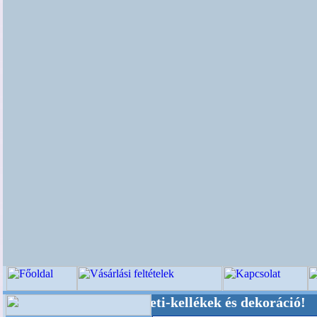
küvői-, Kegyeleti-kellékek és dekoráció! Oldalu