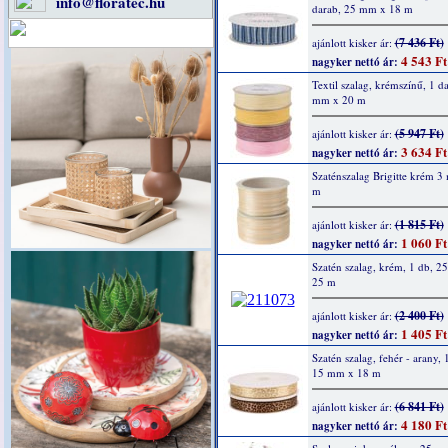
info@floratec.hu
darab, 25 mm x 18 m
(7 436 Ft)
ajánlott kisker ár:
4 543 Ft
nagyker nettó ár:
Textil szalag, krémszínű, 1 d
mm x 20 m
(5 947 Ft)
ajánlott kisker ár:
3 634 Ft
nagyker nettó ár:
Szaténszalag Brigitte krém 
m
(1 815 Ft)
ajánlott kisker ár:
1 060 Ft
nagyker nettó ár:
Szatén szalag, krém, 1 db, 
25 m
(2 400 Ft)
ajánlott kisker ár:
1 405 Ft
nagyker nettó ár:
Szatén szalag, fehér - arany, 
15 mm x 18 m
(6 841 Ft)
ajánlott kisker ár:
4 180 Ft
nagyker nettó ár: