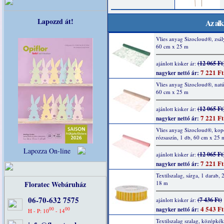
Lapozzd át!
Az alk
Vlies anyag Sizocloud®, zsál
60 cm x 25 m
(12 065 Ft
ajánlott kisker ár:
7 221 Ft
nagyker nettó ár:
Vlies anyag Sizocloud®, natú
60 cm x 25 m
(12 065 Ft
ajánlott kisker ár:
7 221 Ft
nagyker nettó ár:
Vlies anyag Sizocloud®, kop
rózsaszín, 1 db, 60 cm x 25 
Lapozza On-line
(12 065 Ft
ajánlott kisker ár:
7 221 Ft
nagyker nettó ár:
Textilszalag, sárga, 1 darab,
Floratec Webáruház
18 m
06-70-632 7575
(7 436 Ft)
ajánlott kisker ár:
4 543 Ft
00
00
nagyker nettó ár:
H - P: 10
- 14
Textilszalag szalag, középkék