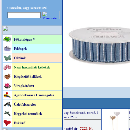
Cikkszám, vagy keresett szó
Főkatalógus *
Edények
Oázisok
Napi használati kellékek
Kiegészítő kellékek
Virágkötészet
Ajándékozás / Csomagolás
Üzletfelszerelés
Kegyeleti termékek
Esküvő