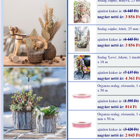
Szalag csipke, mályva, 25 
(6 445 Ft)
ajánlott kisker ár:
3 856 Ft
nagyker nettó ár:
Szalag csipke, fehér, 25 mm
(6 445 Ft)
ajánlott kisker ár:
3 856 Ft
nagyker nettó ár:
Szalag 'Love', fekete, 1 dar
x 18 m
(7 137 Ft)
ajánlott kisker ár:
4 361 Ft
nagyker nettó ár:
Organza szalag, rózsaszín, 1
x 50 m
(1 395 Ft)
ajánlott kisker ár:
814 Ft
nagyker nettó ár:
Organza szalag, rózsaszín, 1 
mm x 50 m
(3 420 Ft)
ajánlott kisker ár:
2 045 Ft
nagyker nettó ár: