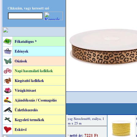
Cikkszám, vagy keresett szó
Főkatalógus *
Edények
Oázisok
Napi használati kellékek
Kiegészítő kellékek
Virágkötészet
Ajándékozás / Csomagolás
Üzletfelszerelés
Kegyeleti termékek
Esküvő