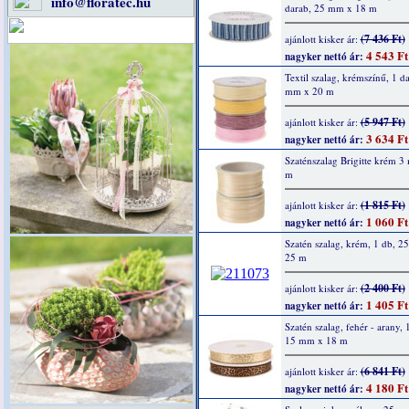
info@floratec.hu
darab, 25 mm x 18 m
(7 436 Ft)
ajánlott kisker ár:
4 543 Ft
nagyker nettó ár:
Textil szalag, krémszínű, 1 d
mm x 20 m
(5 947 Ft)
ajánlott kisker ár:
3 634 Ft
nagyker nettó ár:
Szaténszalag Brigitte krém 
m
(1 815 Ft)
ajánlott kisker ár:
1 060 Ft
nagyker nettó ár:
Szatén szalag, krém, 1 db, 
25 m
(2 400 Ft)
ajánlott kisker ár:
1 405 Ft
nagyker nettó ár:
Szatén szalag, fehér - arany, 
15 mm x 18 m
(6 841 Ft)
ajánlott kisker ár:
4 180 Ft
nagyker nettó ár: