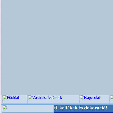
küvői-, Kegyeleti-kellékek és dekoráció! Oldalu