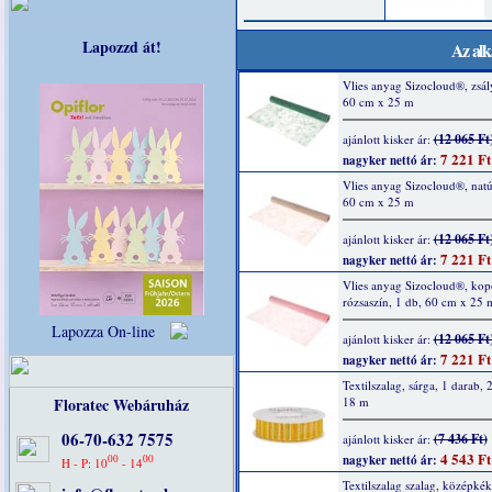
Lapozzd át!
Az alk
Vlies anyag Sizocloud®, zsál
60 cm x 25 m
(12 065 Ft
ajánlott kisker ár:
7 221 Ft
nagyker nettó ár:
Vlies anyag Sizocloud®, natú
60 cm x 25 m
(12 065 Ft
ajánlott kisker ár:
7 221 Ft
nagyker nettó ár:
Vlies anyag Sizocloud®, kop
rózsaszín, 1 db, 60 cm x 25 
Lapozza On-line
(12 065 Ft
ajánlott kisker ár:
7 221 Ft
nagyker nettó ár:
Textilszalag, sárga, 1 darab,
Floratec Webáruház
18 m
06-70-632 7575
(7 436 Ft)
ajánlott kisker ár:
4 543 Ft
00
00
nagyker nettó ár:
H - P: 10
- 14
Textilszalag szalag, középkék