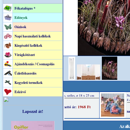
Főkatalógus *
Edények
Oázisok
Napi használati kellékek
Kiegészítő kellékek
Virágkötészet
Ajándékozás / Csomagolás
Üzletfelszerelés
Kegyeleti termékek
Esküvő
Lapozzd át!
Az alk