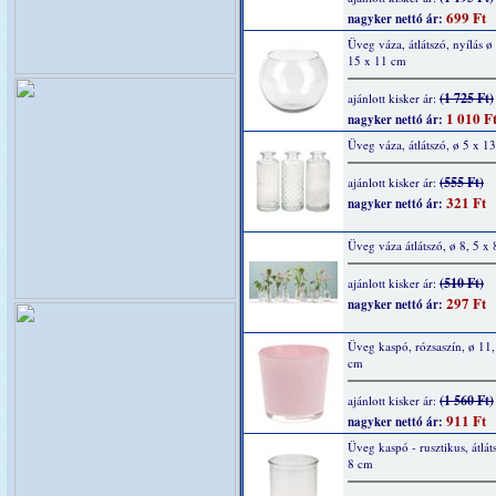
699 Ft
nagyker nettó ár:
Üveg váza, átlátszó, nyílás ø
15 x 11 cm
(1 725 Ft)
ajánlott kisker ár:
1 010 F
nagyker nettó ár:
Üveg váza, átlátszó, ø 5 x 1
(555 Ft)
ajánlott kisker ár:
321 Ft
nagyker nettó ár:
Üveg váza átlátszó, ø 8, 5 x 
(510 Ft)
ajánlott kisker ár:
297 Ft
nagyker nettó ár:
Üveg kaspó, rózsaszín, ø 11,
cm
(1 560 Ft)
ajánlott kisker ár:
911 Ft
nagyker nettó ár:
Üveg kaspó - rusztikus, átlát
8 cm