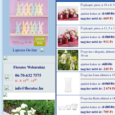
Üvgkaspó, piros, ø 10 x 8, 
(1 145 Ft)
ajánlott kisker ár:
669 Ft
nagyker nettó ár:
Üvgkaspó, piros, ø 11, 5 x 
(1 560 Ft)
ajánlott kisker ár:
911 Ft
nagyker nettó ár:
Lapozza On-line
Üvegváza válogatás, átlátszó,
10 cm
(425 Ft)
ajánlott kisker ár:
Floratec Webáruház
245 Ft
nagyker nettó ár:
06-70-632 7575
Üvegváza Liam átlátszó ø 1
00
00
H - P: 10
- 14
(4 565 Ft)
ajánlott kisker ár:
info@floratec.hu
2 674 F
nagyker nettó ár:
Üvegváza Karla átlátszó ø 1
(1 205 Ft)
ajánlott kisker ár:
705 Ft
nagyker nettó ár: