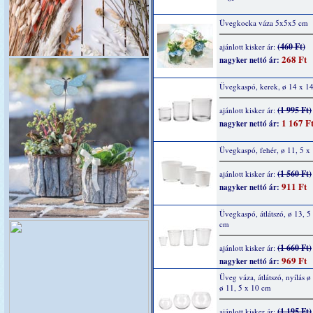
Üvegkocka váza 5x5x5 cm
(460 Ft)
ajánlott kisker ár:
268 Ft
nagyker nettó ár:
Üvegkaspó, kerek, ø 14 x 1
(1 995 Ft)
ajánlott kisker ár:
1 167 F
nagyker nettó ár:
Üvegkaspó, fehér, ø 11, 5 x
(1 560 Ft)
ajánlott kisker ár:
911 Ft
nagyker nettó ár:
Üvegkaspó, átlátszó, ø 13, 5
cm
(1 660 Ft)
ajánlott kisker ár:
969 Ft
nagyker nettó ár:
Üveg váza, átlátszó, nyílás ø
ø 11, 5 x 10 cm
(1 195 Ft)
ajánlott kisker ár: