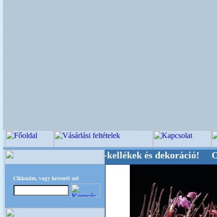
vői-, Kegyeleti-kellékek és dekoráció! Oldalunk
Cikkszám, vagy keresett szó