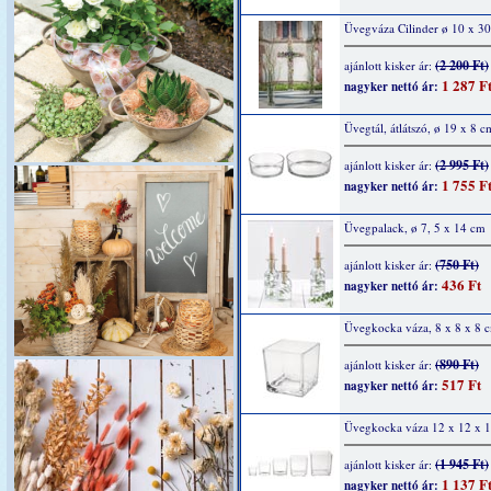
Üvegváza Cilinder ø 10 x 3
(2 200 Ft)
ajánlott kisker ár:
1 287 F
nagyker nettó ár:
Üvegtál, átlátszó, ø 19 x 8 c
(2 995 Ft)
ajánlott kisker ár:
1 755 F
nagyker nettó ár:
Üvegpalack, ø 7, 5 x 14 cm
(750 Ft)
ajánlott kisker ár:
436 Ft
nagyker nettó ár:
Üvegkocka váza, 8 x 8 x 8 
(890 Ft)
ajánlott kisker ár:
517 Ft
nagyker nettó ár:
Üvegkocka váza 12 x 12 x 
(1 945 Ft)
ajánlott kisker ár:
1 137 F
nagyker nettó ár: