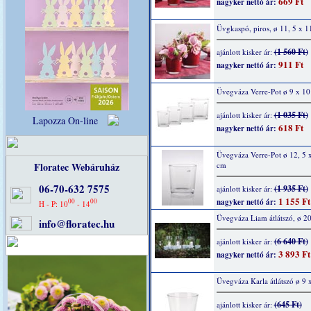
669 Ft
nagyker nettó ár:
Üvgkaspó, piros, ø 11, 5 x 1
(1 560 Ft)
ajánlott kisker ár:
911 Ft
nagyker nettó ár:
Üvegváza Verre-Pot ø 9 x 1
(1 035 Ft)
ajánlott kisker ár:
Lapozza On-line
618 Ft
nagyker nettó ár:
Üvegváza Verre-Pot ø 12, 5 x
Floratec Webáruház
cm
06-70-632 7575
(1 935 Ft)
ajánlott kisker ár:
1 155 Ft
00
00
nagyker nettó ár:
H - P: 10
- 14
Üvegváza Liam átlátszó, ø 
info@floratec.hu
(6 640 Ft)
ajánlott kisker ár:
3 893 Ft
nagyker nettó ár:
Üvegváza Karla átlátszó ø 9 
(645 Ft)
ajánlott kisker ár: