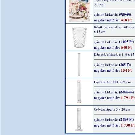
3, 5 cm
(720 Ft)
ajánlott kisker ár:
418 Ft
nagyker nettó ár:
Kónikus üvagedény, átlátszó
x 13 cm
(1 095 Ft)
ajánlott kisker ár:
640 Ft
nagyker nettó ár:
Kémcső, átlátszó, ø 1, 6 x 1
(265 Ft)
ajánlott kisker ár:
154 Ft
nagyker nettó ár:
Csőváza Alto Ø 4 x 26 cm
(2 995 Ft)
ajánlott kisker ár:
1 791 Ft
nagyker nettó ár:
Csőváza Sparta 3 x 20 cm
(2 895 Ft)
ajánlott kisker ár:
1 730 Ft
nagyker nettó ár: