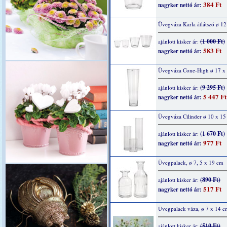
384 Ft
nagyker nettó ár:
Üvegváza Karla átlátszó ø 1
(1 000 Ft)
ajánlott kisker ár:
583 Ft
nagyker nettó ár:
Üvegváza Cone-High ø 17 x
(9 295 Ft)
ajánlott kisker ár:
5 447 Ft
nagyker nettó ár:
Üvegváza Cilinder ø 10 x 15
(1 670 Ft)
ajánlott kisker ár:
977 Ft
nagyker nettó ár:
Üvegpalack, ø 7, 5 x 19 cm
(890 Ft)
ajánlott kisker ár:
517 Ft
nagyker nettó ár:
Üvegpalack váza, ø 7 x 14 c
(510 Ft)
ajánlott kisker ár: