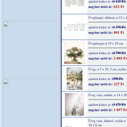
(1 115 Ft)
ajánlott kisker ár:
652 Ft
nagyker nettó ár:
Üvegkaspó, átlátszó, ø 12 x 
(1 370 Ft)
ajánlott kisker ár:
801 Ft
nagyker nettó ár:
Üveghenger ø 19 x 20 cm
(4 790 Ft)
ajánlott kisker ár:
2 805 Ft
nagyker nettó ár:
Üveg, ø 5 x 10, 5 cm, nyílás
(390 Ft)
ajánlott kisker ár:
227 Ft
nagyker nettó ár:
Üveg váza, szürke, ø 14 x 2
(3 175 Ft)
ajánlott kisker ár:
1 897 Ft
nagyker nettó ár:
Üveg váza, átlátszó, nyílás ø
10 x 8 cm