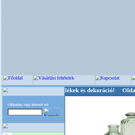
i-, Kegyeleti-kellékek és dekoráció! Oldalunkat
Cikkszám, vagy keresett szó