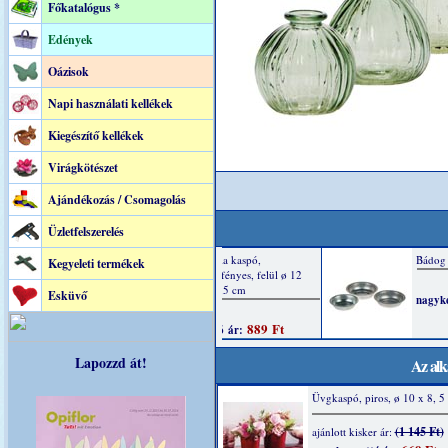
Főkatalógus *
Edények
Oázisok
Napi használati kellékek
Kiegészítő kellékek
Virágkötészet
Ajándékozás / Csomagolás
Üzletfelszerelés
Kegyeleti termékek
Esküvő
Lapozzd át!
Az alk
Üvgkaspó, piros, ø 10 x 8, 5
(1 145 Ft)
ajánlott kisker ár: