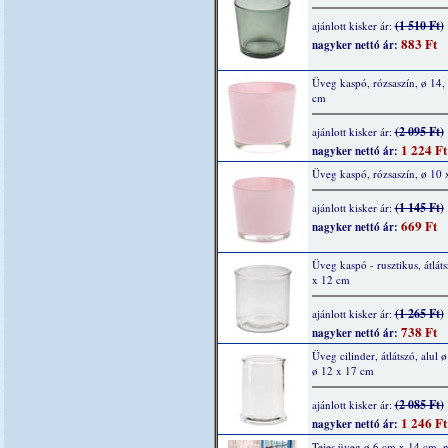
(1 510 Ft)
ajánlott kisker ár:
883 Ft
nagyker nettó ár:
Üveg kaspó, rózsaszín, ø 14, 
cm
(2 095 Ft)
ajánlott kisker ár:
1 224 Ft
nagyker nettó ár:
Üveg kaspó, rózsaszín, ø 10 
(1 145 Ft)
ajánlott kisker ár:
669 Ft
nagyker nettó ár:
Üveg kaspó - rusztikus, átlát
x 12 cm
(1 265 Ft)
ajánlott kisker ár:
738 Ft
nagyker nettó ár:
Üveg cilinder, átlátszó, alul 
ø 12 x 17 cm
(2 085 Ft)
ajánlott kisker ár:
1 246 Ft
nagyker nettó ár:
Tejes üveg ø 6 cm x 14 cm, n