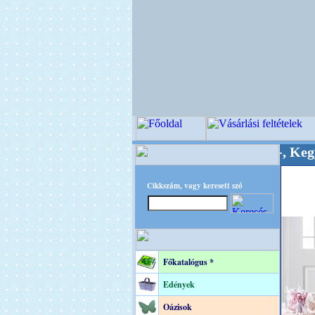
inőségi Virágkötészeti-, Esküvői-, Kegyeleti-ke
Cikkszám, vagy keresett szó
Főkatalógus *
Edények
Oázisok