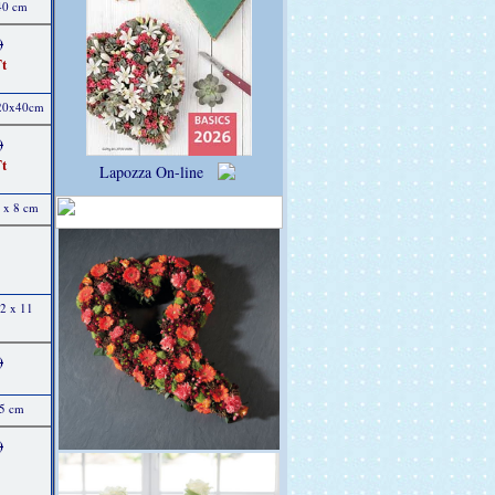
 40 cm
)
t
 20x40cm
)
t
Lapozza On-line
9 x 8 cm
12 x 11
)
15 cm
)