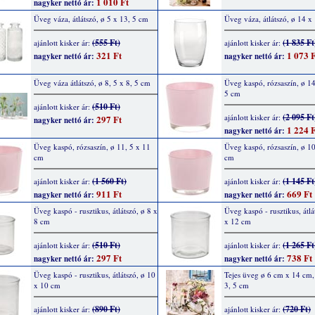
1 010 Ft
nagyker nettó ár:
Üveg váza, átlátszó, ø 5 x 13, 5 cm
Üveg váza, átlátszó, ø 14 x
(555 Ft)
(1 835 Ft
ajánlott kisker ár:
ajánlott kisker ár:
321 Ft
1 073 F
nagyker nettó ár:
nagyker nettó ár:
Üveg váza átlátszó, ø 8, 5 x 8, 5 cm
Üveg kaspó, rózsaszín, ø 14
5 cm
(510 Ft)
ajánlott kisker ár:
(2 095 Ft
ajánlott kisker ár:
297 Ft
nagyker nettó ár:
1 224 F
nagyker nettó ár:
Üveg kaspó, rózsaszín, ø 11, 5 x 11
Üveg kaspó, rózsaszín, ø 10
cm
cm
(1 560 Ft)
(1 145 Ft
ajánlott kisker ár:
ajánlott kisker ár:
911 Ft
669 Ft
nagyker nettó ár:
nagyker nettó ár:
Üveg kaspó - rusztikus, átlátszó, ø 8 x
Üveg kaspó - rusztikus, átlá
8 cm
x 12 cm
(510 Ft)
(1 265 Ft
ajánlott kisker ár:
ajánlott kisker ár:
297 Ft
738 Ft
nagyker nettó ár:
nagyker nettó ár:
Üveg kaspó - rusztikus, átlátszó, ø 10
Tejes üveg ø 6 cm x 14 cm, 
x 10 cm
3, 5 cm
(890 Ft)
(720 Ft)
ajánlott kisker ár:
ajánlott kisker ár: