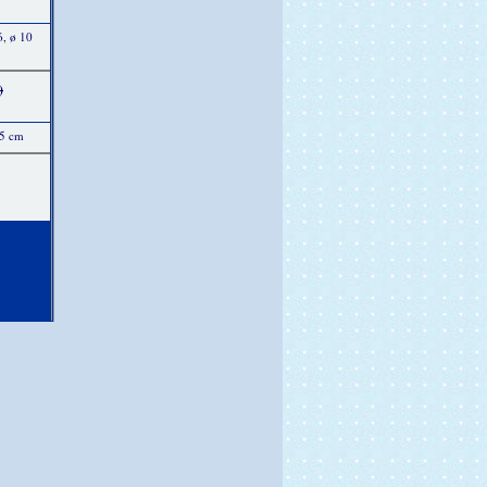
ó, ø 10
)
15 cm