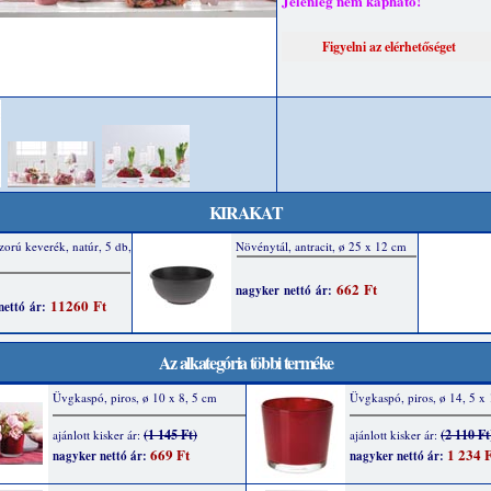
Jelenleg nem kapható!
KIRAKAT
Az alkategória többi terméke
Üvgkaspó, piros, ø 10 x 8, 5 cm
Üvgkaspó, piros, ø 14, 5 x
(1 145 Ft)
(2 110 Ft
ajánlott kisker ár:
ajánlott kisker ár:
669 Ft
1 234 F
nagyker nettó ár:
nagyker nettó ár: