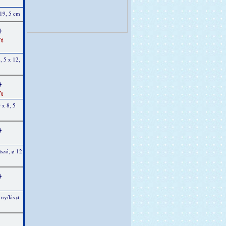
 19, 5 cm
)
t
, 5 x 12,
)
t
 x 8, 5
)
tszó, ø 12
)
nyílás ø