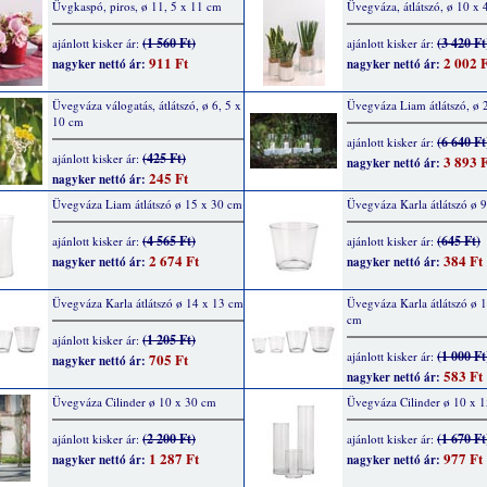
Üvgkaspó, piros, ø 11, 5 x 11 cm
Üvegváza, átlátszó, ø 10 x
(1 560 Ft)
(3 420 Ft
ajánlott kisker ár:
ajánlott kisker ár:
911 Ft
2 002 F
nagyker nettó ár:
nagyker nettó ár:
Üvegváza válogatás, átlátszó, ø 6, 5 x
Üvegváza Liam átlátszó, ø
10 cm
(6 640 Ft
ajánlott kisker ár:
(425 Ft)
ajánlott kisker ár:
3 893 F
nagyker nettó ár:
245 Ft
nagyker nettó ár:
Üvegváza Liam átlátszó ø 15 x 30 cm
Üvegváza Karla átlátszó ø 
(4 565 Ft)
(645 Ft)
ajánlott kisker ár:
ajánlott kisker ár:
2 674 Ft
384 Ft
nagyker nettó ár:
nagyker nettó ár:
Üvegváza Karla átlátszó ø 14 x 13 cm
Üvegváza Karla átlátszó ø 
cm
(1 205 Ft)
ajánlott kisker ár:
(1 000 Ft
ajánlott kisker ár:
705 Ft
nagyker nettó ár:
583 Ft
nagyker nettó ár:
Üvegváza Cilinder ø 10 x 30 cm
Üvegváza Cilinder ø 10 x 
(2 200 Ft)
(1 670 Ft
ajánlott kisker ár:
ajánlott kisker ár:
1 287 Ft
977 Ft
nagyker nettó ár:
nagyker nettó ár: