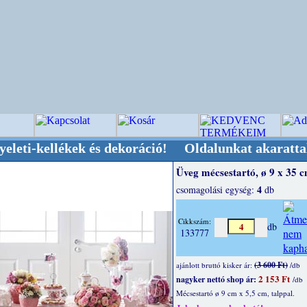
llékek és dekoráció! Oldalunkat akarattal tartj
Üveg mécsestartó, ø 9 x 35 
4
csomagolási egység:
db
Cikkszám:
db
133777
(3 600 Ft)
ajánlott bruttó kisker ár:
/db
2 153 Ft
nagyker nettó shop ár:
/db
Mécsestartó ø 9 cm x 5,5 cm, talppal.