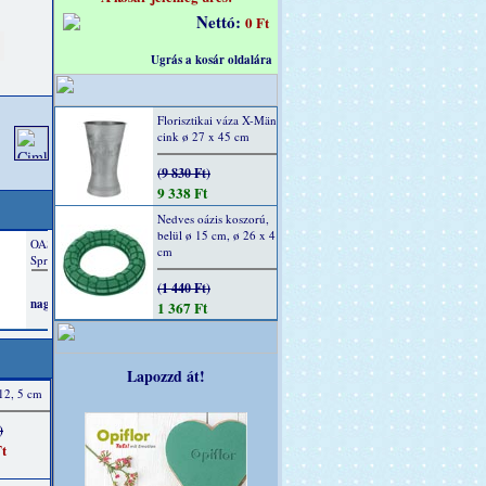
Nettó:
0 Ft
Ugrás a kosár oldalára
Florisztikai váza X-Män
cink ø 27 x 45 cm
(9 830 Ft)
9 338 Ft
Nedves oázis koszorú,
belül ø 15 cm, ø 26 x 4
cm
(1 440 Ft)
1 367 Ft
Lapozzd át!
 12, 5 cm
)
t