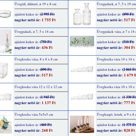
Üvegtál, átlátszó, ø 19 x 8 cm
Üvegpalack, ø 7, 5 x 19 cm
(2 995 Ft)
(890 Ft)
ajánlott kisker ár:
ajánlott kisker ár:
1 755 Ft
517 Ft
nagyker nettó ár:
nagyker nettó ár:
Üvegpalack, ø 7, 5 x 14 cm
Üvegpalack váza, ø 7 x 14
(750 Ft)
(510 Ft)
ajánlott kisker ár:
ajánlott kisker ár:
436 Ft
304 Ft
nagyker nettó ár:
nagyker nettó ár:
Üvegkocka váza, 8 x 8 x 8 cm
Üvegkocka váza 14 x 14 x
(890 Ft)
(2 865 Ft
ajánlott kisker ár:
ajánlott kisker ár:
517 Ft
1 679 F
nagyker nettó ár:
nagyker nettó ár:
Üvegkocka váza 12 x 12 x 12 cm
Üvegkocka váza 10 x 10 x
(1 945 Ft)
(1 330 Ft
ajánlott kisker ár:
ajánlott kisker ár:
1 137 Ft
777 Ft
nagyker nettó ár:
nagyker nettó ár:
Üvegkocka váza 5x5x5 cm
Üvegkaspó, kerek, ø 9 x 8
(460 Ft)
(1 375 Ft
ajánlott kisker ár:
ajánlott kisker ár:
268 Ft
820 Ft
nagyker nettó ár:
nagyker nettó ár: