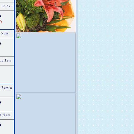
x 12, 5 cm
)
t
, 5 cm
)
s ø 3 cm
ø 7 cm, ø
)
14, 5 cm
)