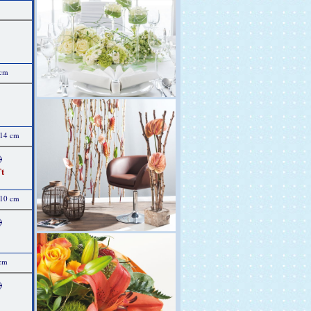
 cm
 14 cm
)
t
 10 cm
)
 cm
)