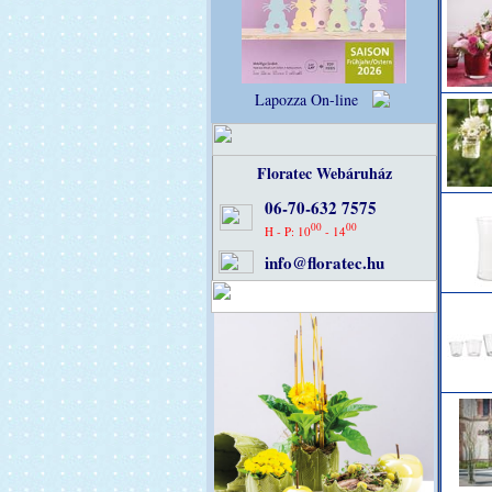
Lapozza On-line
Floratec Webáruház
06-70-632 7575
00
00
H - P: 10
- 14
info@floratec.hu