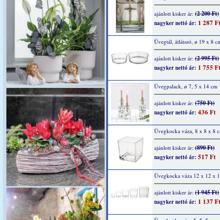
(2 200 Ft)
ajánlott kisker ár:
1 287 F
nagyker nettó ár:
Üvegtál, átlátszó, ø 19 x 8 c
(2 995 Ft)
ajánlott kisker ár:
1 755 F
nagyker nettó ár:
Üvegpalack, ø 7, 5 x 14 cm
(750 Ft)
ajánlott kisker ár:
436 Ft
nagyker nettó ár:
Üvegkocka váza, 8 x 8 x 8 
(890 Ft)
ajánlott kisker ár:
517 Ft
nagyker nettó ár:
Üvegkocka váza 12 x 12 x 
(1 945 Ft)
ajánlott kisker ár:
1 137 F
nagyker nettó ár: