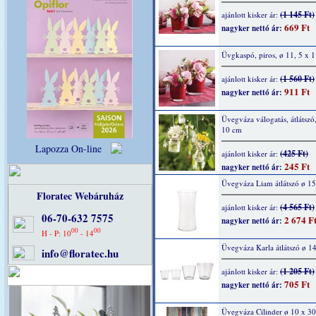
(1 145 Ft)
ajánlott kisker ár:
669 Ft
nagyker nettó ár:
Üvgkaspó, piros, ø 11, 5 x 
(1 560 Ft)
ajánlott kisker ár:
911 Ft
nagyker nettó ár:
Üvegváza válogatás, átlátszó,
10 cm
Lapozza On-line
(425 Ft)
ajánlott kisker ár:
245 Ft
nagyker nettó ár:
Üvegváza Liam átlátszó ø 1
Floratec Webáruház
(4 565 Ft)
ajánlott kisker ár:
06-70-632 7575
2 674 F
nagyker nettó ár:
00
00
H - P: 10
- 14
Üvegváza Karla átlátszó ø 1
info@floratec.hu
(1 205 Ft)
ajánlott kisker ár:
705 Ft
nagyker nettó ár:
Üvegváza Cilinder ø 10 x 3