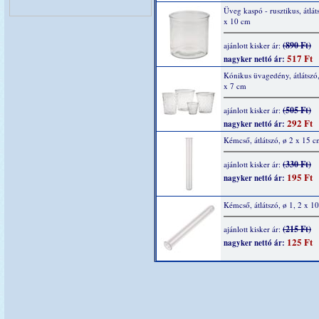
Üveg kaspó - rusztikus, átlát
x 10 cm
(890 Ft)
ajánlott kisker ár:
517 Ft
nagyker nettó ár:
Kónikus üvagedény, átlátszó
x 7 cm
(505 Ft)
ajánlott kisker ár:
292 Ft
nagyker nettó ár:
Kémcső, átlátszó, ø 2 x 15 
(330 Ft)
ajánlott kisker ár:
195 Ft
nagyker nettó ár:
Kémcső, átlátszó, ø 1, 2 x 1
(215 Ft)
ajánlott kisker ár:
125 Ft
nagyker nettó ár: