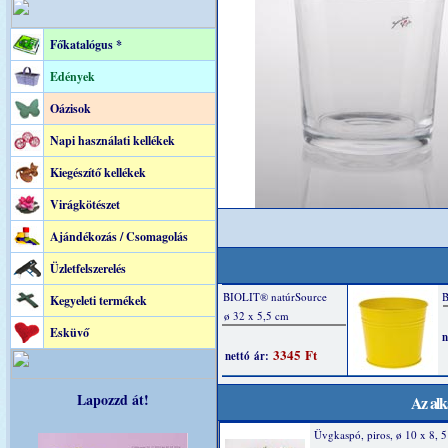
Főkatalógus *
Edények
Oázisok
Napi használati kellékek
Kiegészítő kellékek
Virágkötészet
Ajándékozás / Csomagolás
Üzletfelszerelés
Kegyeleti termékek
Esküvő
Lapozzd át!
Az alk
Üvgkaspó, piros, ø 10 x 8, 