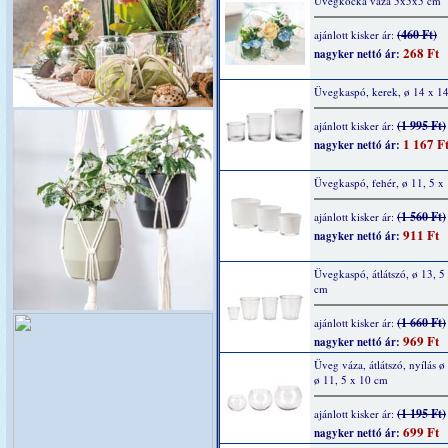
Üvegkocka váza 5x5x5 cm
(460 Ft)
ajánlott kisker ár:
268 Ft
nagyker nettó ár:
Üvegkaspó, kerek, ø 14 x 1
(1 995 Ft)
ajánlott kisker ár:
1 167 F
nagyker nettó ár:
Üvegkaspó, fehér, ø 11, 5 x
(1 560 Ft)
ajánlott kisker ár:
911 Ft
nagyker nettó ár:
Üvegkaspó, átlátszó, ø 13, 5
cm
(1 660 Ft)
ajánlott kisker ár:
969 Ft
nagyker nettó ár:
Üveg váza, átlátszó, nyílás ø
ø 11, 5 x 10 cm
(1 195 Ft)
ajánlott kisker ár:
699 Ft
nagyker nettó ár: