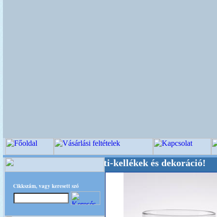
küvői-, Kegyeleti-kellékek és dekoráció! Oldalu
Cikkszám, vagy keresett szó