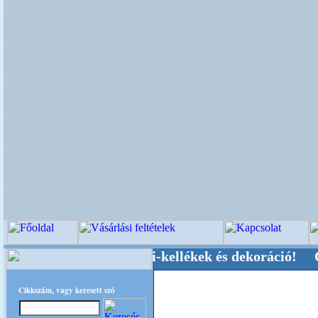
üvői-, Kegyeleti-kellékek és dekoráció! Oldalun
Cikkszám, vagy keresett szó