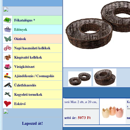
Főkatalógus *
Edények
Oázisok
Napi használati kellékek
Kiegészítő kellékek
Virágkötészet
Ajándékozás / Csomagolás
Üzletfelszerelés
Kegyeleti termékek
Esküvő
Lapozzd át!