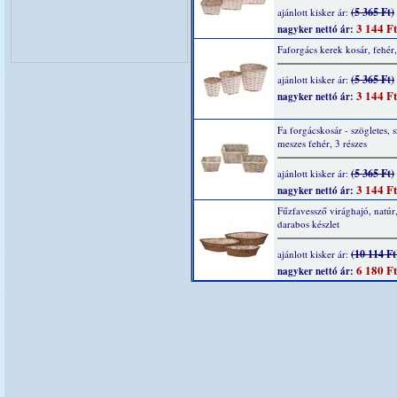
(5 365 Ft)
ajánlott kisker ár:
3 144 Ft
nagyker nettó ár:
Faforgács kerek kosár, fehér,
(5 365 Ft)
ajánlott kisker ár:
3 144 Ft
nagyker nettó ár:
Fa forgácskosár - szögletes, 
meszes fehér, 3 részes
(5 365 Ft)
ajánlott kisker ár:
3 144 Ft
nagyker nettó ár:
Fűzfavessző virághajó, natúr
darabos készlet
(10 114 Ft
ajánlott kisker ár:
6 180 Ft
nagyker nettó ár: