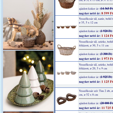
(14 365 Ft
ajánlott kisker ár:
8 599 Ft
nagyker nettó ár:
Vesszőkosár tál, natúr, belül f
ø 35, 5 x 12 cm
(1 920 Ft)
ajánlott kisker ár:
1 124 Ft
nagyker nettó ár:
Vesszőkosár tál, szürke, belül
fóliázott, ø 30, 5 x 11 cm
(3 300 Ft)
ajánlott kisker ár:
1 973 Ft
nagyker nettó ár:
Vesszőkosár tál, szürke, belül
fóliázott, ø 20, 5 x 9 cm
(1 925 Ft)
ajánlott kisker ár:
1 125 Ft
nagyker nettó ár:
Vesszőkosár szív Tim 2 db, ø
cm, ø 52 x 8 cm
(20 000 Ft
ajánlott kisker ár:
11 725 
nagyker nettó ár: