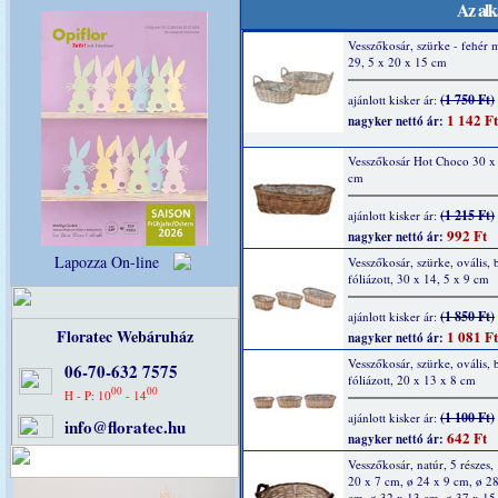
Az alk
Vesszőkosár, szürke - fehér 
29, 5 x 20 x 15 cm
(1 750 Ft)
ajánlott kisker ár:
1 142 Ft
nagyker nettó ár:
Vesszőkosár Hot Choco 30 x
cm
(1 215 Ft)
ajánlott kisker ár:
992 Ft
nagyker nettó ár:
Lapozza On-line
Vesszőkosár, szürke, ovális, 
fóliázott, 30 x 14, 5 x 9 cm
(1 850 Ft)
ajánlott kisker ár:
Floratec Webáruház
1 081 Ft
nagyker nettó ár:
Vesszőkosár, szürke, ovális, 
06-70-632 7575
fóliázott, 20 x 13 x 8 cm
00
00
H - P: 10
- 14
(1 100 Ft)
ajánlott kisker ár:
info@floratec.hu
642 Ft
nagyker nettó ár:
Vesszőkosár, natúr, 5 részes,
20 x 7 cm, ø 24 x 9 cm, ø 2
cm, ø 32 x 13 cm, ø 37 x 15