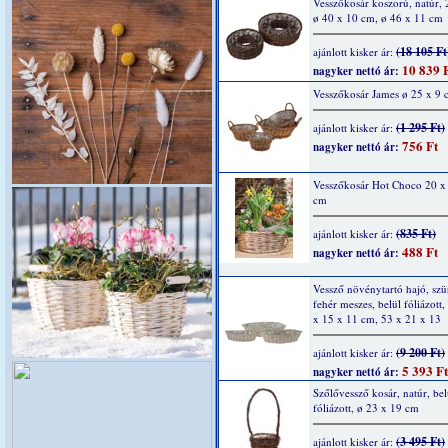
Vesszőkosár koszorú, natúr, 2
ø 40 x 10 cm, ø 46 x 11 cm
(18 105 Ft
ajánlott kisker ár:
10 839 
nagyker nettó ár:
Vesszőkosár James ø 25 x 9 
(1 295 Ft)
ajánlott kisker ár:
756 Ft
nagyker nettó ár:
Vesszőkosár Hot Choco 20 x
cm
(835 Ft)
ajánlott kisker ár:
488 Ft
nagyker nettó ár:
Vessző növénytartó hajó, szü
fehér meszes, belül fóliázott,
x 15 x 11 cm, 53 x 21 x 13
(9 200 Ft)
ajánlott kisker ár:
5 393 Ft
nagyker nettó ár:
Szőlővessző kosár, natúr, bel
fóliázott, ø 23 x 19 cm
(3 495 Ft)
ajánlott kisker ár: