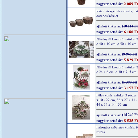
2 089 Ft
nagyker nettó ár:
Ratán virágkosár - ovális, nat
darabos készlet
(10 114 Ft
ajánlott kisker ár:
6 180 Ft
nagyker nettó ár:
Növénytál koszorú, szürke, 2
ø 40 x 10 cm, ø 50 x 10 cm
(9 945 Ft)
ajánlott kisker ár:
5 829 Ft
nagyker nettó ár:
Növénytál koszorú, szürke, 2
ø 24 x 6 cm, ø 30 x 7, 5 cm
(5 390 Ft)
ajánlott kisker ár:
3 157 Ft
nagyker nettó ár:
Füles kosár, szürke, 3 részes
x 10 - 27 cm, 36 x 27 x 11 -
44 x 34 x 14 - 35 cm
(14 240 Ft
ajánlott kisker ár:
8 525 Ft
nagyker nettó ár:
Faforgács szögletes kosárk, f
részes