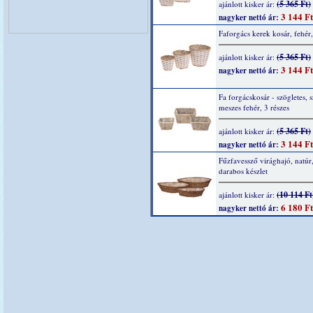
(5 365 Ft)
ajánlott kisker ár:
3 144 Ft
nagyker nettó ár:
Faforgács kerek kosár, fehér,
(5 365 Ft)
ajánlott kisker ár:
3 144 Ft
nagyker nettó ár:
Fa forgácskosár - szögletes, 
meszes fehér, 3 részes
(5 365 Ft)
ajánlott kisker ár:
3 144 Ft
nagyker nettó ár:
Fűzfavessző virághajó, natúr
darabos készlet
(10 114 Ft
ajánlott kisker ár:
6 180 Ft
nagyker nettó ár: