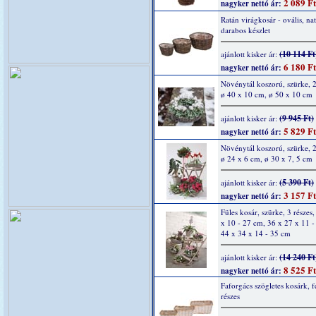
2 089 Ft
nagyker nettó ár:
Ratán virágkosár - ovális, nat
darabos készlet
(10 114 Ft
ajánlott kisker ár:
6 180 Ft
nagyker nettó ár:
Növénytál koszorú, szürke, 2
ø 40 x 10 cm, ø 50 x 10 cm
(9 945 Ft)
ajánlott kisker ár:
5 829 Ft
nagyker nettó ár:
Növénytál koszorú, szürke, 2
ø 24 x 6 cm, ø 30 x 7, 5 cm
(5 390 Ft)
ajánlott kisker ár:
3 157 Ft
nagyker nettó ár:
Füles kosár, szürke, 3 részes
x 10 - 27 cm, 36 x 27 x 11 -
44 x 34 x 14 - 35 cm
(14 240 Ft
ajánlott kisker ár:
8 525 Ft
nagyker nettó ár:
Faforgács szögletes kosárk, f
részes