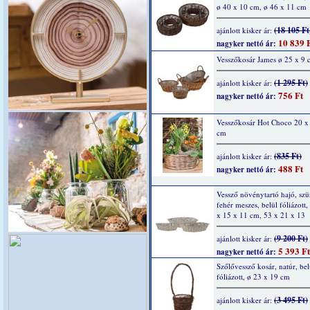
ø 40 x 10 cm, ø 46 x 11 cm
(18 105 Ft
ajánlott kisker ár:
10 839 
nagyker nettó ár:
Vesszőkosár James ø 25 x 9 
(1 295 Ft)
ajánlott kisker ár:
756 Ft
nagyker nettó ár:
Vesszőkosár Hot Choco 20 x
cm
(835 Ft)
ajánlott kisker ár:
488 Ft
nagyker nettó ár:
Vessző növénytartó hajó, szü
fehér meszes, belül fóliázott,
x 15 x 11 cm, 53 x 21 x 13
(9 200 Ft)
ajánlott kisker ár:
5 393 Ft
nagyker nettó ár:
Szőlővessző kosár, natúr, bel
fóliázott, ø 23 x 19 cm
(3 495 Ft)
ajánlott kisker ár: