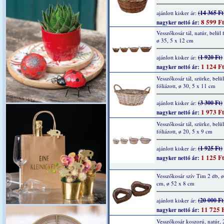
(14 365 Ft
ajánlott kisker ár:
8 599 Ft
nagyker nettó ár:
Vesszőkosár tál, natúr, belül f
ø 35, 5 x 12 cm
(1 920 Ft)
ajánlott kisker ár:
1 124 Ft
nagyker nettó ár:
Vesszőkosár tál, szürke, belül
fóliázott, ø 30, 5 x 11 cm
(3 300 Ft)
ajánlott kisker ár:
1 973 Ft
nagyker nettó ár:
Vesszőkosár tál, szürke, belül
fóliázott, ø 20, 5 x 9 cm
(1 925 Ft)
ajánlott kisker ár:
1 125 Ft
nagyker nettó ár:
Vesszőkosár szív Tim 2 db, ø
cm, ø 52 x 8 cm
(20 000 Ft
ajánlott kisker ár:
11 725 
nagyker nettó ár:
Vesszőkosár koszorú, natúr, 2