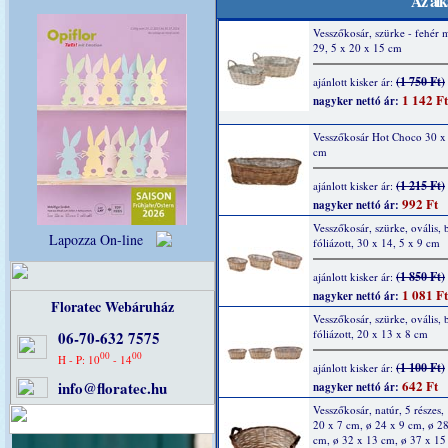
Az alk
Vesszőkosár, szürke - fehér 
29, 5 x 20 x 15 cm
(1 750 Ft)
ajánlott kisker ár:
1 142 Ft
nagyker nettó ár:
Vesszőkosár Hot Choco 30 x
cm
(1 215 Ft)
ajánlott kisker ár:
992 Ft
nagyker nettó ár:
Vesszőkosár, szürke, ovális, 
Lapozza On-line
fóliázott, 30 x 14, 5 x 9 cm
(1 850 Ft)
ajánlott kisker ár:
1 081 Ft
nagyker nettó ár:
Floratec Webáruház
Vesszőkosár, szürke, ovális, 
fóliázott, 20 x 13 x 8 cm
06-70-632 7575
00
00
H - P: 10
- 14
(1 100 Ft)
ajánlott kisker ár:
642 Ft
info@floratec.hu
nagyker nettó ár:
Vesszőkosár, natúr, 5 részes,
20 x 7 cm, ø 24 x 9 cm, ø 2
cm, ø 32 x 13 cm, ø 37 x 15