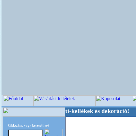
küvői-, Kegyeleti-kellékek és dekoráció! Oldalu
Cikkszám, vagy keresett szó