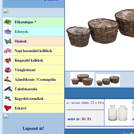
Főkatalógus *
Edények
Oázisok
Napi használati kellékek
Kiegészítő kellékek
Virágkötészet
Ajándékozás / Csomagolás
Üzletfelszerelés
Kegyeleti termékek
Esküvő
Lapozzd át!