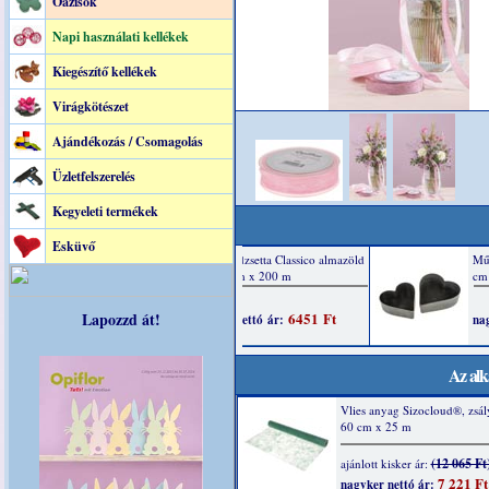
Oázisok
Napi használati kellékek
Kiegészítő kellékek
Virágkötészet
Ajándékozás / Csomagolás
Üzletfelszerelés
Kegyeleti termékek
Esküvő
Lapozzd át!
Az alk
Vlies anyag Sizocloud®, zsál
60 cm x 25 m
(12 065 Ft
ajánlott kisker ár:
7 221 Ft
nagyker nettó ár: