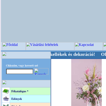
ői-, Kegyeleti-kellékek és dekoráció! Oldalunka
Cikkszám, vagy keresett szó
Főkatalógus *
Edények