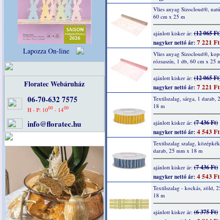
Vlies anyag Sizocloud®, natú
60 cm x 25 m
(12 065 Ft
ajánlott kisker ár:
7 221 Ft
nagyker nettó ár:
Lapozza On-line
Vlies anyag Sizocloud®, kop
rózsaszín, 1 db, 60 cm x 25 
(12 065 Ft
ajánlott kisker ár:
Floratec Webáruház
7 221 Ft
nagyker nettó ár:
06-70-632 7575
Textilszalag, sárga, 1 darab,
18 m
00
00
H - P: 10
- 14
info@floratec.hu
(7 436 Ft)
ajánlott kisker ár:
4 543 Ft
nagyker nettó ár:
Textilszalag szalag, középkék
darab, 25 mm x 18 m
(7 436 Ft)
ajánlott kisker ár:
4 543 Ft
nagyker nettó ár:
Textilszalag - kockás, zöld,
18 m
(6 375 Ft)
ajánlott kisker ár: