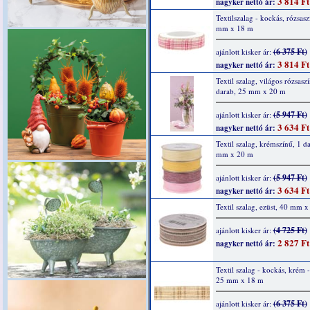
3 814 Ft
nagyker nettó ár:
Textilszalag - kockás, rózsasz
mm x 18 m
(6 375 Ft)
ajánlott kisker ár:
3 814 Ft
nagyker nettó ár:
Textil szalag, világos rózsaszí
darab, 25 mm x 20 m
(5 947 Ft)
ajánlott kisker ár:
3 634 Ft
nagyker nettó ár:
Textil szalag, krémszínű, 1 d
mm x 20 m
(5 947 Ft)
ajánlott kisker ár:
3 634 Ft
nagyker nettó ár:
Textil szalag, ezüst, 40 mm 
(4 725 Ft)
ajánlott kisker ár:
2 827 Ft
nagyker nettó ár:
Textil szalag - kockás, krém -
25 mm x 18 m
(6 375 Ft)
ajánlott kisker ár: