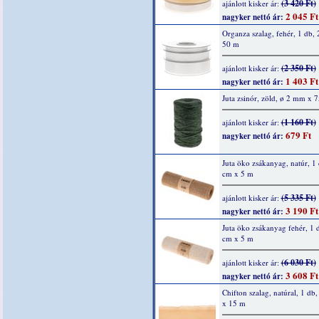
(3 420 Ft)
ajánlott kisker ár:
2 045 Ft
nagyker nettó ár:
Organza szalag, fehér, 1 db,
50 m
(2 350 Ft)
ajánlott kisker ár:
1 403 Ft
nagyker nettó ár:
Juta zsinór, zöld, ø 2 mm x 
(1 160 Ft)
ajánlott kisker ár:
679 Ft
nagyker nettó ár:
Juta öko zsákanyag, natúr, 1
cm x 5 m
(5 335 Ft)
ajánlott kisker ár:
3 190 Ft
nagyker nettó ár:
Juta öko zsákanyag fehér, 1 
cm x 5 m
(6 030 Ft)
ajánlott kisker ár:
3 608 Ft
nagyker nettó ár:
Chifton szalag, natúral, 1 d
x 15 m