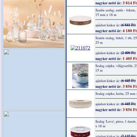
3 814 Ft
nagyker nettó ár:
Szatén szalag, natúr - fekete,
15 mm x 18 m
(6 841 Ft)
ajánlott kisker ár:
4 180 Ft
nagyker nettó ár:
Szatén szalag, fehér, 1 db, 
25 m
(2 400 Ft)
ajánlott kisker ár:
1 405 Ft
nagyker nettó ár:
Szalag csipke, világoszöld, 
15 m
(6 445 Ft)
ajánlott kisker ár:
3 856 Ft
nagyker nettó ár:
Szalag csipke, krém, 25 mm
(6 445 Ft)
ajánlott kisker ár:
3 856 Ft
nagyker nettó ár:
Szalag 'Love', piros, 1 dara
x 18 m
(7 137 Ft)
ajánlott kisker ár: