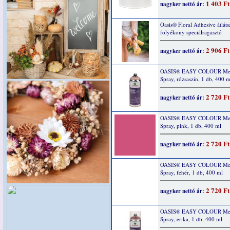
1 403 Ft
nagyker nettó ár:
Oasis® Floral Adhesive átlát
folyékony speciálragasztó
2 906 Ft
nagyker nettó ár:
OASIS® EASY COLOUR Meta
Spray, rózsaszín, 1 db, 400 m
2 720 Ft
nagyker nettó ár:
OASIS® EASY COLOUR Meta
Spray, pink, 1 db, 400 ml
2 720 Ft
nagyker nettó ár:
OASIS® EASY COLOUR Meta
Spray, fehér, 1 db, 400 ml
2 720 Ft
nagyker nettó ár:
OASIS® EASY COLOUR Meta
Spray, erika, 1 db, 400 ml