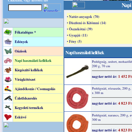
Cikkszám, vagy keresett szó
Napi 
• Natúr-anyagok (70)
• Diszíteni és Kitömni (14)
• Öszzekötni (39)
Főkatalógus *
• Gyapjú (11)
• Fény (5)
Edények
Oázisok
Napi használati kellékek
Napi használati kellékek
Peddignág, sodort, mohazöld
200 g, 70 cm
Kiegészítő kellékek
1 452 Ft
nagyker nettó ár:
Virágkötészet
Peddignád, rózsaszín, 200 g
Ajándékozás / Csomagolás
x 300 m
Üzletfelszerelés
4 823 Ft
nagyker nettó ár:
Kegyeleti termékek
Peddignád, narancs, 200 g, 
Esküvő
300 m
4 823 Ft
nagyker nettó ár: