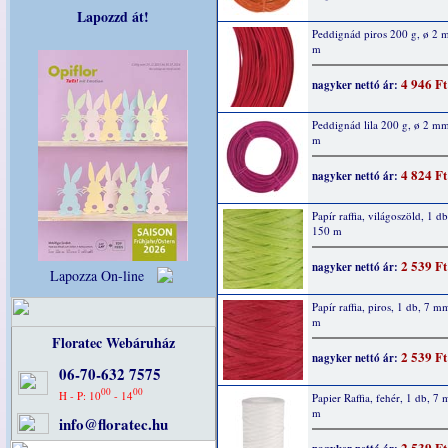
Lapozzd át!
Peddignád piros 200 g, ø 2
m
4 946 Ft
nagyker nettó ár:
Peddignád lila 200 g, ø 2 m
m
4 824 Ft
nagyker nettó ár:
Papír raffia, világoszöld, 1 
150 m
2 539 Ft
nagyker nettó ár:
Lapozza On-line
Papír raffia, piros, 1 db, 7 
m
Floratec Webáruház
2 539 Ft
nagyker nettó ár:
06-70-632 7575
00
00
H - P: 10
- 14
Papier Raffia, fehér, 1 db, 7
m
info@floratec.hu
2 539 Ft