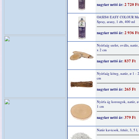
2 720 Ft
nagyker nettó ár:
OASIS® EASY COLOUR Meta
Spray, arany, 1 db, 400 ml
2 936 Ft
nagyker nettó ár:
Nyírfaág szelet, ovális, natúr
x 2 cm
837 Ft
nagyker nettó ár:
Nyírfaág köteg, natúr, ø 1 - 
cm
265 Ft
nagyker nettó ár:
Nyírfa ág korongok, natúr, ø
1 cm
379 Ft
nagyker nettó ár:
Natúr kavicsok, fehér, 3, 5 l