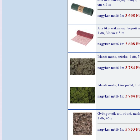
cm x 5 m
3 608 Ft
nagyker nettó ár:
Juta öko zsákanyag, kopott r
1 db, 30 cm x 5 m
3 608 Ft
nagyker nettó ár:
Islandi moha, szürke, 1 db, 
3 784 Ft
nagyker nettó ár:
Islandi moha, középzöld, 1 d
3 784 Ft
nagyker nettó ár:
Gyöngytyúk toll, rövid, natúr
1 db, 45 g
5 953 Ft
nagyker nettó ár: