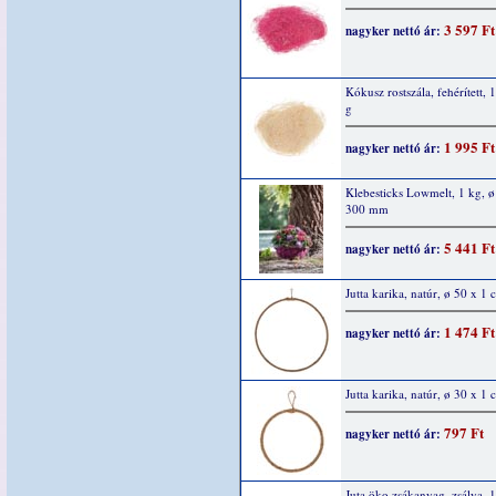
3 597 Ft
nagyker nettó ár:
Kókusz rostszála, fehérített, 
g
1 995 Ft
nagyker nettó ár:
Klebesticks Lowmelt, 1 kg, ø
300 mm
5 441 Ft
nagyker nettó ár:
Jutta karika, natúr, ø 50 x 1 
1 474 Ft
nagyker nettó ár:
Jutta karika, natúr, ø 30 x 1 
797 Ft
nagyker nettó ár:
Juta öko zsákanyag, zsálya, 