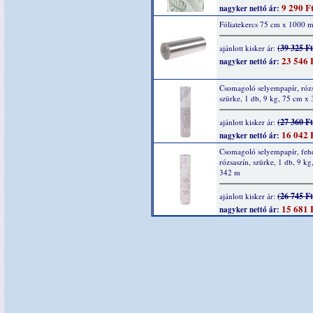
9 290 F
nagyker nettó ár:
Fóliatekercs 75 cm x 1000 
(39 325 Ft
ajánlott kisker ár:
23 546 
nagyker nettó ár:
Csomagoló selyempapír, rózs
szürke, 1 db, 9 kg, 75 cm x
(27 360 Ft
ajánlott kisker ár:
16 042 
nagyker nettó ár:
Csomagoló selyempapír, feh
rózsaszín, szürke, 1 db, 9 k
342 m
(26 745 Ft
ajánlott kisker ár:
15 681 
nagyker nettó ár: