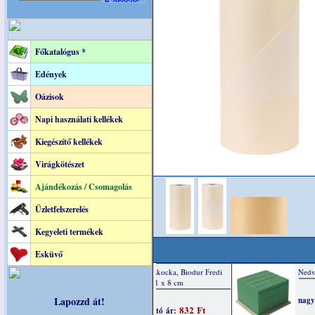
Főkatalógus *
Edények
Oázisok
Napi használati kellékek
Kiegészítő kellékek
Virágkötészet
Ajándékozás / Csomagolás
Üzletfelszerelés
Kegyeleti termékek
Esküvő
Lapozzd át!