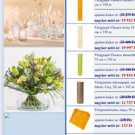
cm x 350 m
(33 275 Ft
ajánlott kisker ár:
19 923 
nagyker nettó ár:
Virágpapír Classico krém 10
cm x 330 m
(33 400 Ft
ajánlott kisker ár:
19 997 
nagyker nettó ár:
Virágpapír Classico almazöl
75 cm x 330 m
(33 100 Ft
ajánlott kisker ár:
19 816 
nagyker nettó ár:
Virágmintás selyempapír, nat
fekete, 6 kg, 50 cm x 342 m
(20 830 Ft
ajánlott kisker ár:
12 727 
nagyker nettó ár:
Virágmandzsetta, sárga, 50 
(230 Ft)
ajánlott kisker ár:
133 Ft
nagyker nettó ár: