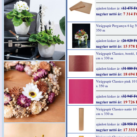
(12 475 Ft
ajánlott kisker ár:
7 314 F
nagyker nettó ár:
Virágpapír Pergamyn 6 kg 
350 m
(26 020 Ft
ajánlott kisker ár:
15 578 
nagyker nettó ár:
Virágpapír Classico, bordó, 
cm x 330 m
(31 880 Ft
ajánlott kisker ár:
18 694 
nagyker nettó ár:
Virágpapír Classico pink 10
x 350 m
(32 945 Ft
ajánlott kisker ár:
19 726 
nagyker nettó ár:
Virágpapír Classico natúr 10
cm x 330 m
(28 950 Ft
ajánlott kisker ár:
17 333 
nagyker nettó ár:
Virágpapír Classico narancs