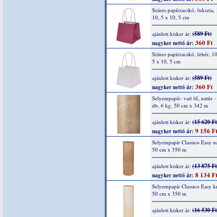
Színes papírzacskó, fukszia, 
10, 5 x 10, 5 cm
(589 Ft)
ajánlott kisker ár:
360 Ft
nagyker nettó ár:
Színes papírzacskó, fehér, 10
5 x 10, 5 cm
(589 Ft)
ajánlott kisker ár:
360 Ft
nagyker nettó ár:
Selyempapír- vad fű, natúr -
db, 6 kg, 50 cm x 342 m
(15 620 Ft
ajánlott kisker ár:
9 156 F
nagyker nettó ár:
Selyempapír Classico Easy n
50 cm x 350 m
(13 875 Ft
ajánlott kisker ár:
8 134 F
nagyker nettó ár:
Selyempapír Classico Easy 
50 cm x 350 m
(16 530 Ft
ajánlott kisker ár: