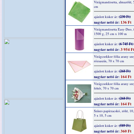
Virágmandzsetta, almazöld, 
cm
(230 Ft)
ajánlott kisker ár:
136 Ft
nagyker nettó ár:
Virágmandzsetta Easy-Duo, f
1500 g, 25 cm x 100 m
(6 745 Ft)
ajánlott kisker ár:
3 954 F
nagyker nettó ár:
Virágcsokkor fólia arany sze
rózsaszín, 70 x 70 cm
(268 Ft)
ajánlott kisker ár:
164 Ft
nagyker nettó ár:
Virágcsokkor fólia arany sze
fehér, 70 x 70 cm
(268 Ft)
ajánlott kisker ár:
164 Ft
nagyker nettó ár:
Színes papírzacskó, zöld, 10,
5 x 10, 5 cm
(589 Ft)
ajánlott kisker ár:
360 Ft
nagyker nettó ár: