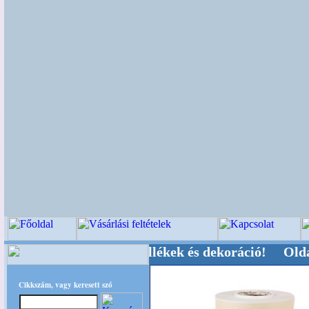
i-, Kegyeleti-kellékek és dekoráció! Oldalunkat
Cikkszám, vagy keresett szó