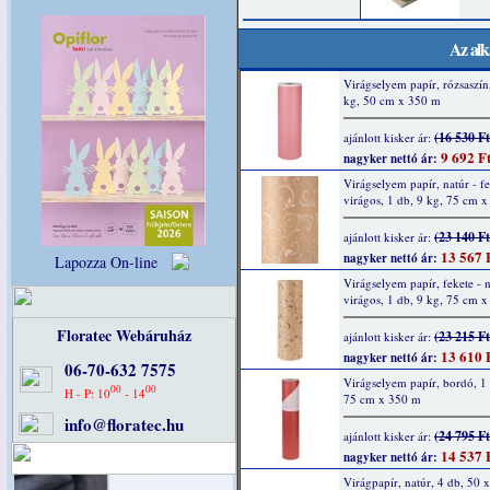
Az alk
Virágselyem papír, rózsaszín
kg, 50 cm x 350 m
(16 530 Ft
ajánlott kisker ár:
9 692 F
nagyker nettó ár:
Virágselyem papír, natúr - fe
virágos, 1 db, 9 kg, 75 cm 
(23 140 Ft
ajánlott kisker ár:
13 567 
nagyker nettó ár:
Lapozza On-line
Virágselyem papír, fekete - n
virágos, 1 db, 9 kg, 75 cm 
Floratec Webáruház
(23 215 Ft
ajánlott kisker ár:
13 610 
nagyker nettó ár:
06-70-632 7575
Virágselyem papír, bordó, 1 
00
00
H - P: 10
- 14
75 cm x 350 m
info@floratec.hu
(24 795 Ft
ajánlott kisker ár:
14 537 
nagyker nettó ár:
Virágpapír, natúr, 4 db, 50 