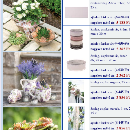
Szaténszalag Adria, fehér, 7
25 m
(8 670 Ft)
ajánlott kisker ár:
5 188 Ft
nagyker nettó ár:
Szalag, csipkemintás, krém, 
mm x 20 m
(4 030 Ft)
ajánlott kisker ár:
2 362 Ft
nagyker nettó ár:
Szalag, csipkemintás, fehér - 
db, 28 mm x 20 m
(4 030 Ft)
ajánlott kisker ár:
2 362 Ft
nagyker nettó ár:
Szalag csipke, orgona, 25 m
(6 445 Ft)
ajánlott kisker ár:
3 856 Ft
nagyker nettó ár:
Szalag csipke, barack, 1 db,
15 m
(6 445 Ft)
ajánlott kisker ár:
3 856 Ft
nagyker nettó ár: