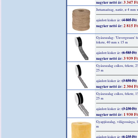
3 347 Ft
nagyker nettó ár:
Juttamadzag, natúr, ø 4 mm 
(4 805 Ft)
ajánlott kisker ár:
2 815 Ft
nagyker nettó ár:
Gyászszalag- 'Unvergessen' fel
fekete, 40 mm x 15 m
(6 585 Ft)
ajánlott kisker ár:
3 939 Ft
nagyker nettó ár:
Gyászszalag csíkos, fekete, 
25 m
(3 850 Ft)
ajánlott kisker ár:
2 304 Ft
nagyker nettó ár:
Gyászszalag csíkos, fekete, 
25 m
(3 230 Ft)
ajánlott kisker ár:
1 930 Ft
nagyker nettó ár:
Gyapjúszalag, világossárga, 
m
(6 235 Ft)
ajánlott kisker ár: