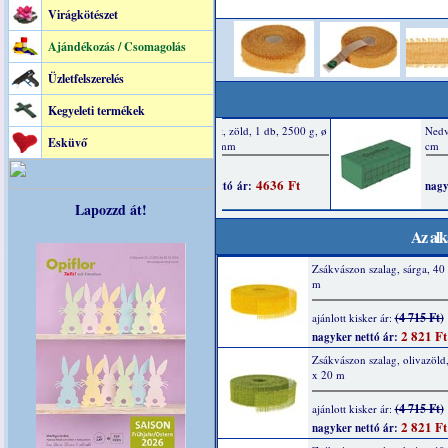
Virágkötészet
Ajándékozás / Csomagolás
Üzletfelszerelés
Kegyeleti termékek
Esküvő
Lapozzd át!
Az alk
Zsákvászon szalag, sárga, 4
m
(4 715 Ft)
ajánlott kisker ár:
2 821 Ft
nagyker nettó ár:
Zsákvászon szalag, olivazöl
x 20 m
(4 715 Ft)
ajánlott kisker ár:
2 821 Ft
nagyker nettó ár: