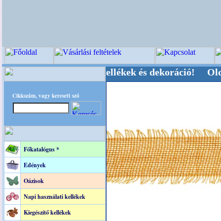
ői-, Kegyeleti-kellékek és dekoráció! Oldalunka
Cikkszám, vagy keresett szó
Főkatalógus *
Edények
Oázisok
Napi használati kellékek
Kiegészítő kellékek