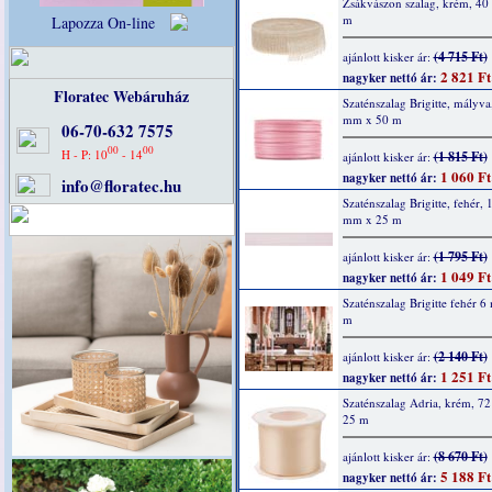
Zsákvászon szalag, krém, 4
m
Lapozza On-line
(4 715 Ft)
ajánlott kisker ár:
2 821 Ft
nagyker nettó ár:
Floratec Webáruház
Szaténszalag Brigitte, mályva
mm x 50 m
06-70-632 7575
00
00
H - P: 10
- 14
(1 815 Ft)
ajánlott kisker ár:
1 060 Ft
nagyker nettó ár:
info@floratec.hu
Szaténszalag Brigitte, fehér, 
mm x 25 m
(1 795 Ft)
ajánlott kisker ár:
1 049 Ft
nagyker nettó ár:
Szaténszalag Brigitte fehér 
m
(2 140 Ft)
ajánlott kisker ár:
1 251 Ft
nagyker nettó ár:
Szaténszalag Adria, krém, 7
25 m
(8 670 Ft)
ajánlott kisker ár:
5 188 Ft
nagyker nettó ár: