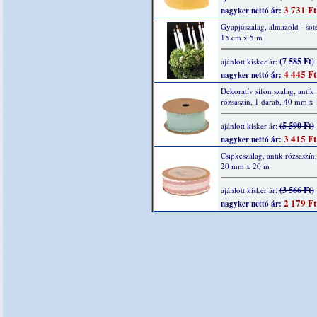
3 731 Ft
nagyker nettó ár:
Gyapjúszalag, almazöld - söté
15 cm x 5 m
(7 585 Ft)
ajánlott kisker ár:
4 445 Ft
nagyker nettó ár:
Dekoratív sifon szalag, antik
rózsaszín, 1 darab, 40 mm x
(5 590 Ft)
ajánlott kisker ár:
3 415 Ft
nagyker nettó ár:
Csipkeszalag, antik rózsaszín,
20 mm x 20 m
(3 566 Ft)
ajánlott kisker ár:
2 179 Ft
nagyker nettó ár: