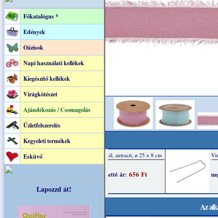
Főkatalógus *
Edények
Oázisok
Napi használati kellékek
Kiegészítő kellékek
Virágkötészet
Ajándékozás / Csomagolás
Üzletfelszerelés
Kegyeleti termékek
Esküvő
Lapozzd át!
Az alk