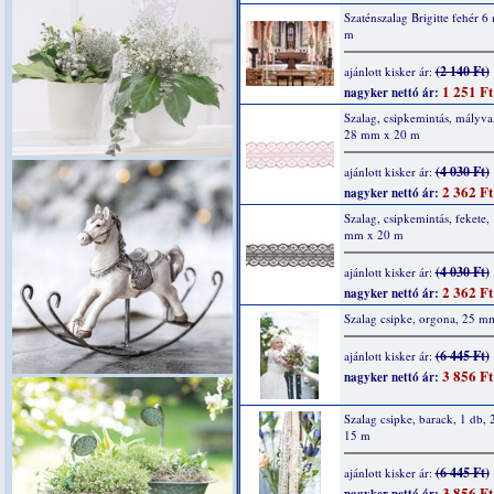
Szaténszalag Brigitte fehér 
m
(2 140 Ft)
ajánlott kisker ár:
1 251 Ft
nagyker nettó ár:
Szalag, csipkemintás, mályva
28 mm x 20 m
(4 030 Ft)
ajánlott kisker ár:
2 362 Ft
nagyker nettó ár:
Szalag, csipkemintás, fekete,
mm x 20 m
(4 030 Ft)
ajánlott kisker ár:
2 362 Ft
nagyker nettó ár:
Szalag csipke, orgona, 25 m
(6 445 Ft)
ajánlott kisker ár:
3 856 Ft
nagyker nettó ár:
Szalag csipke, barack, 1 db,
15 m
(6 445 Ft)
ajánlott kisker ár:
3 856 Ft