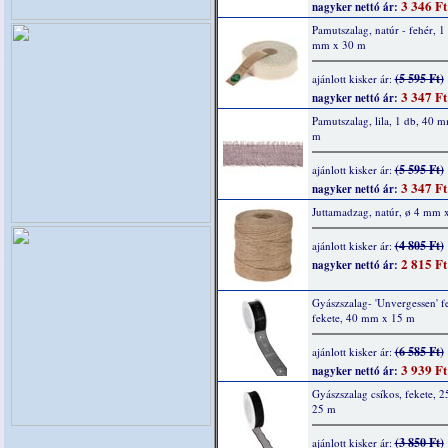
3 346 Ft
nagyker nettó ár:
Pamutszalag, natúr - fehér, 1
mm x 30 m
(5 595 Ft)
ajánlott kisker ár:
3 347 Ft
nagyker nettó ár:
Pamutszalag, lila, 1 db, 40 
m
(5 595 Ft)
ajánlott kisker ár:
3 347 Ft
nagyker nettó ár:
Juttamadzag, natúr, ø 4 mm 
(4 805 Ft)
ajánlott kisker ár:
2 815 Ft
nagyker nettó ár:
Gyászszalag- 'Unvergessen' fel
fekete, 40 mm x 15 m
(6 585 Ft)
ajánlott kisker ár:
3 939 Ft
nagyker nettó ár:
Gyászszalag csíkos, fekete, 
25 m
(3 850 Ft)
ajánlott kisker ár: