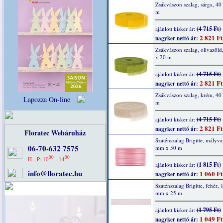
Zsákvászon szalag, sárga, 4
m
(4 715 Ft)
ajánlott kisker ár:
2 821 Ft
nagyker nettó ár:
Zsákvászon szalag, olivazöl
x 20 m
(4 715 Ft)
ajánlott kisker ár:
2 821 Ft
nagyker nettó ár:
Zsákvászon szalag, krém, 4
Lapozza On-line
m
(4 715 Ft)
ajánlott kisker ár:
2 821 Ft
nagyker nettó ár:
Floratec Webáruház
Szaténszalag Brigitte, mályva
06-70-632 7575
mm x 50 m
00
00
H - P: 10
- 14
(1 815 Ft)
ajánlott kisker ár:
info@floratec.hu
1 060 Ft
nagyker nettó ár:
Szaténszalag Brigitte, fehér, 
mm x 25 m
(1 795 Ft)
ajánlott kisker ár:
1 049 Ft
nagyker nettó ár: