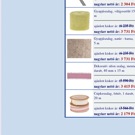
2 304 Ft
nagyker nettó ár:
Gyapjúszalag, világoszöld 1
m
(6 235 Ft)
ajánlott kisker ár:
3 731 Ft
nagyker nettó ár:
Gyapjúszalag, natúr - barna,
5 m
(6 235 Ft)
ajánlott kisker ár:
3 731 Ft
nagyker nettó ár:
Dekoratív sifon szalag, menta
darab, 40 mm x 15 m
(5 590 Ft)
ajánlott kisker ár:
3 415 Ft
nagyker nettó ár:
Csipkeszalag, fehér, 1 darab
20 m
(3 566 Ft)
ajánlott kisker ár:
2 179 Ft
nagyker nettó ár: