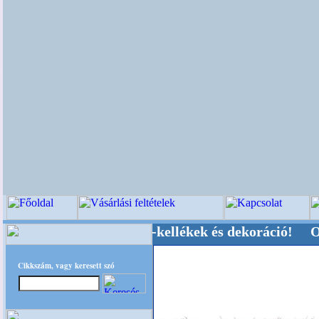
vői-, Kegyeleti-kellékek és dekoráció! Oldalunk
Cikkszám, vagy keresett szó