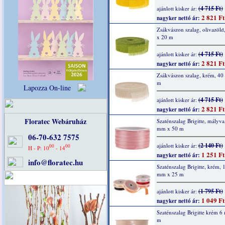
(4 715 Ft)
ajánlott kisker ár:
2 821 Ft
nagyker nettó ár:
Zsákvászon szalag, olivazöl
x 20 m
(4 715 Ft)
ajánlott kisker ár:
2 821 Ft
nagyker nettó ár:
Zsákvászon szalag, krém, 4
m
Lapozza On-line
(4 715 Ft)
ajánlott kisker ár:
2 821 Ft
nagyker nettó ár:
Floratec Webáruház
Szaténszalag Brigitte, mályva
mm x 50 m
06-70-632 7575
(2 140 Ft)
ajánlott kisker ár:
00
00
H - P: 10
- 14
1 251 Ft
nagyker nettó ár:
info@floratec.hu
Szaténszalag Brigitte, krém, 
mm x 25 m
(1 795 Ft)
ajánlott kisker ár:
1 049 Ft
nagyker nettó ár:
Szaténszalag Brigitte krém 
m