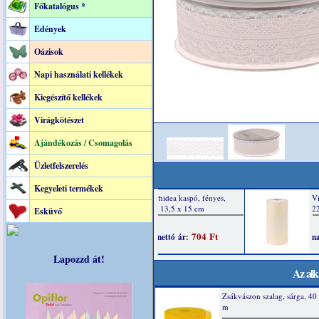
Főkatalógus *
Edények
Oázisok
Napi használati kellékek
Kiegészítő kellékek
Virágkötészet
Ajándékozás / Csomagolás
Üzletfelszerelés
Kegyeleti termékek
Esküvő
Lapozzd át!
Az alk
Zsákvászon szalag, sárga, 4
m