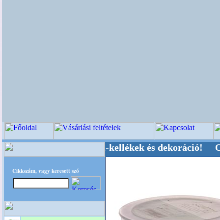
vői-, Kegyeleti-kellékek és dekoráció! Oldalunk
Cikkszám, vagy keresett szó