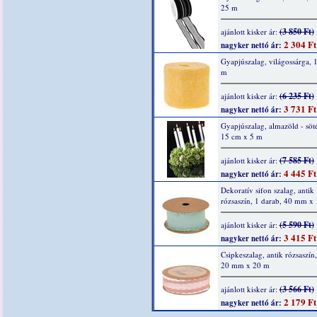
25 m
(3 850 Ft)
ajánlott kisker ár:
2 304 Ft
nagyker nettó ár:
Gyapjúszalag, világossárga, 
m
(6 235 Ft)
ajánlott kisker ár:
3 731 Ft
nagyker nettó ár:
Gyapjúszalag, almazöld - söté
15 cm x 5 m
(7 585 Ft)
ajánlott kisker ár:
4 445 Ft
nagyker nettó ár:
Dekoratív sifon szalag, antik
rózsaszín, 1 darab, 40 mm x
(5 590 Ft)
ajánlott kisker ár:
3 415 Ft
nagyker nettó ár:
Csipkeszalag, antik rózsaszín,
20 mm x 20 m
(3 566 Ft)
ajánlott kisker ár:
2 179 Ft
nagyker nettó ár: