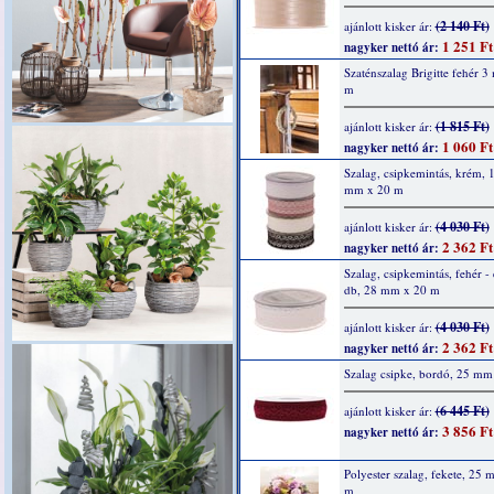
(2 140 Ft)
ajánlott kisker ár:
1 251 Ft
nagyker nettó ár:
Szaténszalag Brigitte fehér 
m
(1 815 Ft)
ajánlott kisker ár:
1 060 Ft
nagyker nettó ár:
Szalag, csipkemintás, krém, 
mm x 20 m
(4 030 Ft)
ajánlott kisker ár:
2 362 Ft
nagyker nettó ár:
Szalag, csipkemintás, fehér - 
db, 28 mm x 20 m
(4 030 Ft)
ajánlott kisker ár:
2 362 Ft
nagyker nettó ár:
Szalag csipke, bordó, 25 mm
(6 445 Ft)
ajánlott kisker ár:
3 856 Ft
nagyker nettó ár:
Polyester szalag, fekete, 25
m