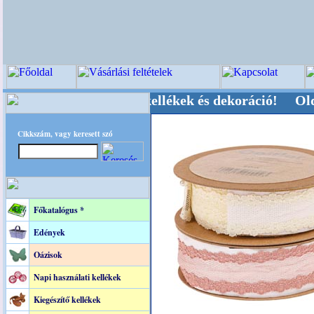
i-, Kegyeleti-kellékek és dekoráció! Oldalunkat
Cikkszám, vagy keresett szó
Főkatalógus *
Edények
Oázisok
Napi használati kellékek
Kiegészítő kellékek