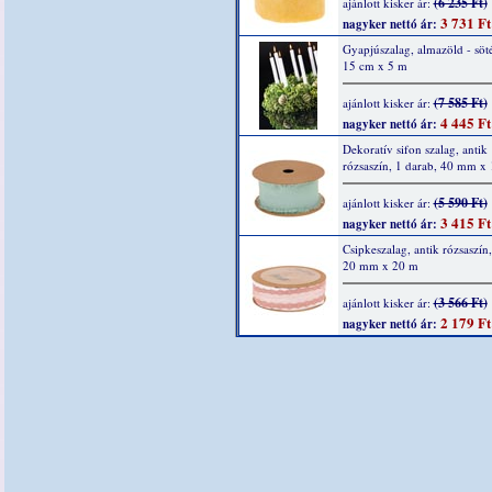
(6 235 Ft)
ajánlott kisker ár:
3 731 Ft
nagyker nettó ár:
Gyapjúszalag, almazöld - söté
15 cm x 5 m
(7 585 Ft)
ajánlott kisker ár:
4 445 Ft
nagyker nettó ár:
Dekoratív sifon szalag, antik
rózsaszín, 1 darab, 40 mm x
(5 590 Ft)
ajánlott kisker ár:
3 415 Ft
nagyker nettó ár:
Csipkeszalag, antik rózsaszín,
20 mm x 20 m
(3 566 Ft)
ajánlott kisker ár:
2 179 Ft
nagyker nettó ár: