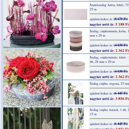
Szaténszalag Adria, fehér, 7
25 m
(8 670 Ft)
ajánlott kisker ár:
5 188 Ft
nagyker nettó ár:
Szalag, csipkemintás, krém, 
mm x 20 m
(4 030 Ft)
ajánlott kisker ár:
2 362 Ft
nagyker nettó ár:
Szalag, csipkemintás, fehér - 
db, 28 mm x 20 m
(4 030 Ft)
ajánlott kisker ár:
2 362 Ft
nagyker nettó ár:
Szalag csipke, orgona, 25 m
(6 445 Ft)
ajánlott kisker ár:
3 856 Ft
nagyker nettó ár:
Szalag csipke, barack, 1 db,
15 m
(6 445 Ft)
ajánlott kisker ár:
3 856 Ft