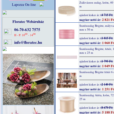
Zsákvászon szalag, krém, 4
Lapozza On-line
m
(4 715 Ft)
ajánlott kisker ár:
2 821 Ft
nagyker nettó ár:
Floratec Webáruház
Szaténszalag Brigitte, mályva
06-70-632 7575
mm x 50 m
00
00
H - P: 10
- 14
(1 815 Ft)
ajánlott kisker ár:
info@floratec.hu
1 060 Ft
nagyker nettó ár:
Szaténszalag Brigitte, fehér, 
mm x 25 m
(1 795 Ft)
ajánlott kisker ár:
1 049 Ft
nagyker nettó ár:
Szaténszalag Brigitte fehér 
m
(2 140 Ft)
ajánlott kisker ár:
1 251 Ft
nagyker nettó ár:
Szaténszalag Adria, krém, 7
25 m
(8 670 Ft)
ajánlott kisker ár:
5 188 Ft
nagyker nettó ár: