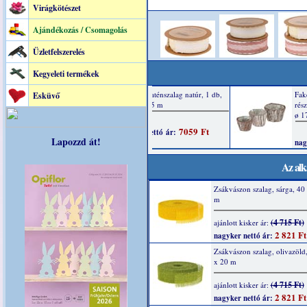
Virágkötészet
Ajándékozás / Csomagolás
Üzletfelszerelés
Kegyeleti termékek
Esküvő
Lapozzd át!
Az alk
Zsákvászon szalag, sárga, 4
m
(4 715 Ft)
ajánlott kisker ár:
2 821 Ft
nagyker nettó ár:
Zsákvászon szalag, olivazöl
x 20 m
(4 715 Ft)
ajánlott kisker ár:
2 821 Ft
nagyker nettó ár: