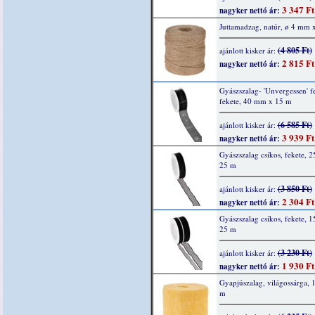
3 347 Ft
nagyker nettó ár:
Juttamadzag, natúr, ø 4 mm 
(4 805 Ft)
ajánlott kisker ár:
2 815 Ft
nagyker nettó ár:
Gyászszalag- 'Unvergessen' fel
fekete, 40 mm x 15 m
(6 585 Ft)
ajánlott kisker ár:
3 939 Ft
nagyker nettó ár:
Gyászszalag csíkos, fekete, 
25 m
(3 850 Ft)
ajánlott kisker ár:
2 304 Ft
nagyker nettó ár:
Gyászszalag csíkos, fekete, 
25 m
(3 230 Ft)
ajánlott kisker ár:
1 930 Ft
nagyker nettó ár:
Gyapjúszalag, világossárga, 
m