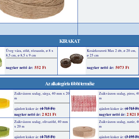
KIRAKAT
Az alkategória többi terméke
Zsákvászon szalag, sárga, 40 mm x 20
Zsákvászon szalag, piros, 
m
m
(4 715 Ft)
(4 715 Ft
ajánlott kisker ár:
ajánlott kisker ár:
2 821 Ft
2 821 F
nagyker nettó ár:
nagyker nettó ár:
Zsákvászon szalag, olivazöld, 40 mm
Zsákvászon szalag, natúr, 
x 20 m
m
(4 715 Ft)
(3 195 Ft
ajánlott kisker ár:
ajánlott kisker ár: