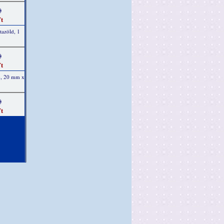
)
t
tazöld, 1
)
t
ab, 20 mm x
)
t