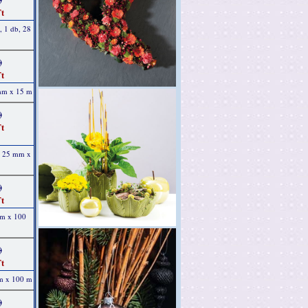
t
, 1 db, 28
)
t
 mm x 15 m
)
t
b, 25 mm x
)
t
mm x 100
)
t
mm x 100 m
)