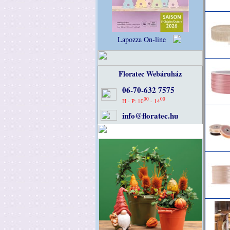
Lapozza On-line
Floratec Webáruház
06-70-632 7575
00
00
H - P: 10
- 14
info@floratec.hu