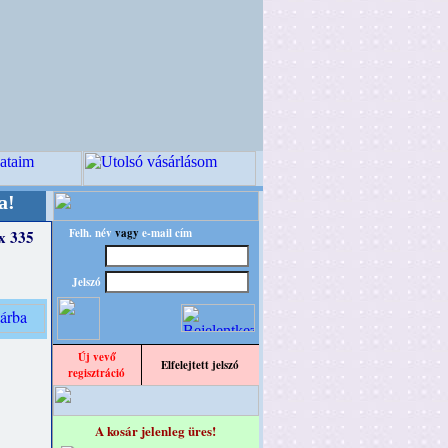
égi Virágkötészeti-, Esküvői-, Kegyeleti-kellék
Felh. név
vagy
e-mail cím
x 335
Jelszó
Új vevő
Elfelejtett jelszó
regisztráció
A kosár jelenleg üres!