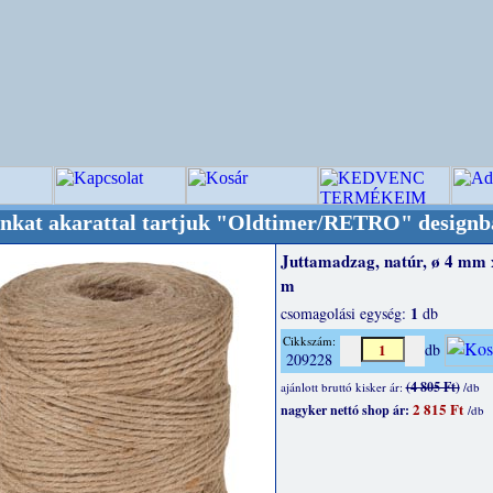
arattal tartjuk "Oldtimer/RETRO" designba!
Minős
Juttamadzag, natúr, ø 4 mm 
m
1
csomagolási egység:
db
Cikkszám:
db
209228
(4 805 Ft)
ajánlott bruttó kisker ár:
/db
2 815 Ft
nagyker nettó shop ár:
/db