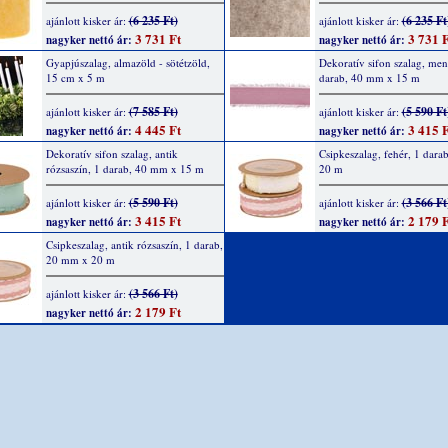
(6 235 Ft)
(6 235 Ft
ajánlott kisker ár:
ajánlott kisker ár:
3 731 Ft
3 731 F
nagyker nettó ár:
nagyker nettó ár:
Gyapjúszalag, almazöld - sötétzöld,
Dekoratív sifon szalag, men
15 cm x 5 m
darab, 40 mm x 15 m
(7 585 Ft)
(5 590 Ft
ajánlott kisker ár:
ajánlott kisker ár:
4 445 Ft
3 415 F
nagyker nettó ár:
nagyker nettó ár:
Dekoratív sifon szalag, antik
Csipkeszalag, fehér, 1 dar
rózsaszín, 1 darab, 40 mm x 15 m
20 m
(5 590 Ft)
(3 566 Ft
ajánlott kisker ár:
ajánlott kisker ár:
3 415 Ft
2 179 F
nagyker nettó ár:
nagyker nettó ár:
Csipkeszalag, antik rózsaszín, 1 darab,
20 mm x 20 m
(3 566 Ft)
ajánlott kisker ár:
2 179 Ft
nagyker nettó ár: