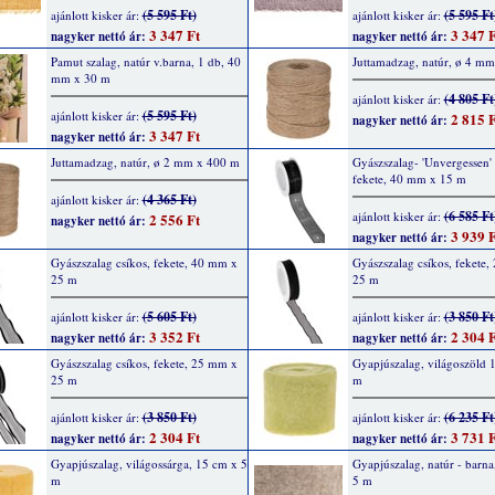
(5 595 Ft)
(5 595 Ft
ajánlott kisker ár:
ajánlott kisker ár:
3 347 Ft
3 347 F
nagyker nettó ár:
nagyker nettó ár:
Pamut szalag, natúr v.barna, 1 db, 40
Juttamadzag, natúr, ø 4 m
mm x 30 m
(4 805 Ft
ajánlott kisker ár:
(5 595 Ft)
ajánlott kisker ár:
2 815 F
nagyker nettó ár:
3 347 Ft
nagyker nettó ár:
Juttamadzag, natúr, ø 2 mm x 400 m
Gyászszalag- 'Unvergessen' f
fekete, 40 mm x 15 m
(4 365 Ft)
ajánlott kisker ár:
(6 585 Ft
ajánlott kisker ár:
2 556 Ft
nagyker nettó ár:
3 939 F
nagyker nettó ár:
Gyászszalag csíkos, fekete, 40 mm x
Gyászszalag csíkos, fekete
25 m
25 m
(5 605 Ft)
(3 850 Ft
ajánlott kisker ár:
ajánlott kisker ár:
3 352 Ft
2 304 F
nagyker nettó ár:
nagyker nettó ár:
Gyászszalag csíkos, fekete, 25 mm x
Gyapjúszalag, világoszöld 
25 m
m
(3 850 Ft)
(6 235 Ft
ajánlott kisker ár:
ajánlott kisker ár:
2 304 Ft
3 731 F
nagyker nettó ár:
nagyker nettó ár:
Gyapjúszalag, világossárga, 15 cm x 5
Gyapjúszalag, natúr - barna
m
5 m