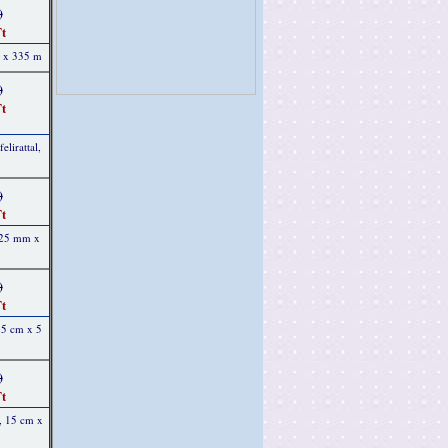
)
t
m x 335 m
)
t
elirattal,
)
t
, 25 mm x
)
t
15 cm x 5
)
t
, 15 cm x