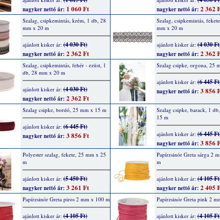
1 060 Ft
2 362 F
nagyker nettó ár:
nagyker nettó ár:
Szalag, csipkemintás, krém, 1 db, 28
Szalag, csipkemintás, fekete
mm x 20 m
mm x 20 m
(4 030 Ft)
(4 030 Ft
ajánlott kisker ár:
ajánlott kisker ár:
2 362 Ft
2 362 F
nagyker nettó ár:
nagyker nettó ár:
Szalag, csipkemintás, fehér - ezüst, 1
Szalag csipke, orgona, 25
db, 28 mm x 20 m
(6 445 Ft
ajánlott kisker ár:
(4 030 Ft)
ajánlott kisker ár:
3 856 F
nagyker nettó ár:
2 362 Ft
nagyker nettó ár:
Szalag csipke, bordó, 25 mm x 15 m
Szalag csipke, barack, 1 d
15 m
(6 445 Ft)
ajánlott kisker ár:
(6 445 Ft
ajánlott kisker ár:
3 856 Ft
nagyker nettó ár:
3 856 F
nagyker nettó ár:
Polyester szalag, fekete, 25 mm x 25
Papírzsinór Greta sárga 2 
m
m
(5 450 Ft)
(4 105 Ft
ajánlott kisker ár:
ajánlott kisker ár:
3 261 Ft
2 405 F
nagyker nettó ár:
nagyker nettó ár:
Papírzsinór Greta piros 2 mm x 100 m
Papírzsinór Greta pink 2 
(4 105 Ft)
(4 105 Ft
ajánlott kisker ár:
ajánlott kisker ár: