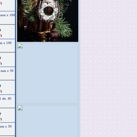
t
2 mm x 100
)
t
mm x 100
)
t
0 mm x 30
)
t
1 db, 40
)
t
 mm x 30