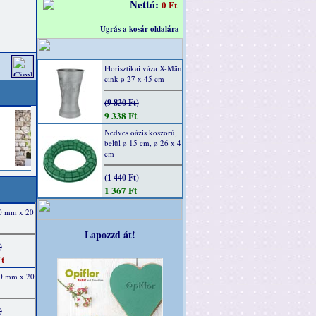
Nettó:
0 Ft
Ugrás a kosár oldalára
Florisztikai váza X-Män
cink ø 27 x 45 cm
(9 830 Ft)
9 338 Ft
Nedves oázis koszorú,
belül ø 15 cm, ø 26 x 4
cm
(1 440 Ft)
1 367 Ft
40 mm x 20
Lapozzd át!
)
t
40 mm x 20
)