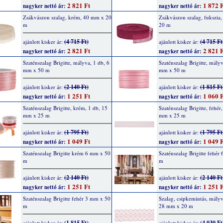
2 821 Ft
1 872 F
nagyker nettó ár:
nagyker nettó ár:
Zsákvászon szalag, krém, 40 mm x 20
Zsákvászon szalag, fukszia
m
20 m
(4 715 Ft)
(4 715 Ft
ajánlott kisker ár:
ajánlott kisker ár:
2 821 Ft
2 821 F
nagyker nettó ár:
nagyker nettó ár:
Szaténszalag Brigitte, mályva, 1 db, 6
Szaténszalag Brigitte, mályv
mm x 50 m
mm x 50 m
(2 140 Ft)
(1 815 Ft
ajánlott kisker ár:
ajánlott kisker ár:
1 251 Ft
1 060 F
nagyker nettó ár:
nagyker nettó ár:
Szaténszalag Brigitte, krém, 1 db, 15
Szaténszalag Brigitte, fehér
mm x 25 m
mm x 25 m
(1 795 Ft)
(1 795 Ft
ajánlott kisker ár:
ajánlott kisker ár:
1 049 Ft
1 049 F
nagyker nettó ár:
nagyker nettó ár:
Szaténszalag Brigitte krém 6 mm x 50
Szaténszalag Brigitte fehér
m
m
(2 140 Ft)
(2 140 Ft
ajánlott kisker ár:
ajánlott kisker ár:
1 251 Ft
1 251 F
nagyker nettó ár:
nagyker nettó ár:
Szaténszalag Brigitte fehér 3 mm x 50
Szalag, csipkemintás, mályv
m
28 mm x 20 m
(1 815 Ft)
(4 030 Ft
ajánlott kisker ár:
ajánlott kisker ár: