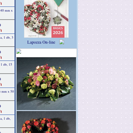
t
, 40 mm x
)
t
a, 1 db, 3
Lapozza On-line
)
t
, 1 db, 15
)
t
 6 mm x 50
)
t
a, 1 db,
)