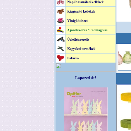
Napi használati kellékek
Kiegészítő kellékek
Virágkötészet
Ajándékozás / Csomagolás
Üzletfelszerelés
Kegyeleti termékek
Esküvő
Lapozzd át!