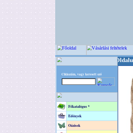
Kegyeleti-kellékek és dekoráció! Oldalunkat ak
Cikkszám, vagy keresett szó
Főkatalógus *
Edények
Oázisok