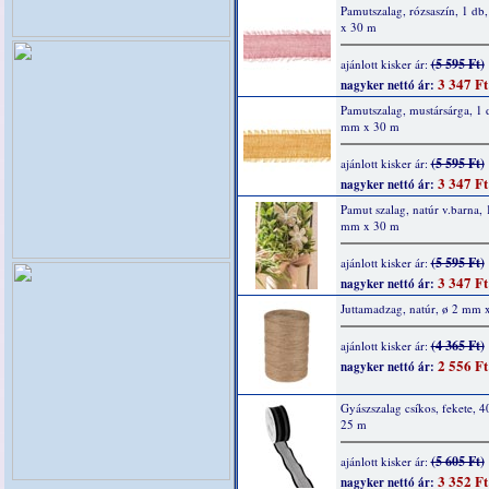
Pamutszalag, rózsaszín, 1 d
x 30 m
(5 595 Ft)
ajánlott kisker ár:
3 347 Ft
nagyker nettó ár:
Pamutszalag, mustársárga, 1 
mm x 30 m
(5 595 Ft)
ajánlott kisker ár:
3 347 Ft
nagyker nettó ár:
Pamut szalag, natúr v.barna, 
mm x 30 m
(5 595 Ft)
ajánlott kisker ár:
3 347 Ft
nagyker nettó ár:
Juttamadzag, natúr, ø 2 mm 
(4 365 Ft)
ajánlott kisker ár:
2 556 Ft
nagyker nettó ár:
Gyászszalag csíkos, fekete, 
25 m
(5 605 Ft)
ajánlott kisker ár:
3 352 Ft
nagyker nettó ár: