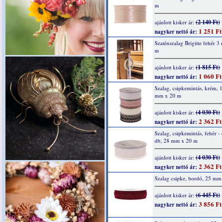
m
(2 140 Ft)
ajánlott kisker ár:
1 251 Ft
nagyker nettó ár:
Szaténszalag Brigitte fehér 
m
(1 815 Ft)
ajánlott kisker ár:
1 060 Ft
nagyker nettó ár:
Szalag, csipkemintás, krém, 
mm x 20 m
(4 030 Ft)
ajánlott kisker ár:
2 362 Ft
nagyker nettó ár:
Szalag, csipkemintás, fehér - 
db, 28 mm x 20 m
(4 030 Ft)
ajánlott kisker ár:
2 362 Ft
nagyker nettó ár:
Szalag csipke, bordó, 25 mm
(6 445 Ft)
ajánlott kisker ár:
3 856 Ft
nagyker nettó ár: