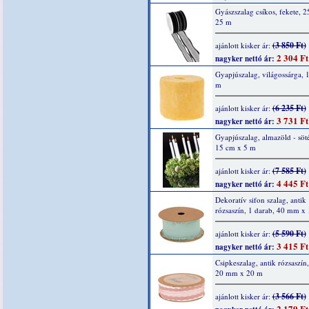
Gyászszalag csíkos, fekete, 
25 m
(3 850 Ft)
ajánlott kisker ár:
2 304 Ft
nagyker nettó ár:
Gyapjúszalag, világossárga, 
m
(6 235 Ft)
ajánlott kisker ár:
3 731 Ft
nagyker nettó ár:
Gyapjúszalag, almazöld - söté
15 cm x 5 m
(7 585 Ft)
ajánlott kisker ár:
4 445 Ft
nagyker nettó ár:
Dekoratív sifon szalag, antik
rózsaszín, 1 darab, 40 mm x
(5 590 Ft)
ajánlott kisker ár:
3 415 Ft
nagyker nettó ár:
Csipkeszalag, antik rózsaszín,
20 mm x 20 m
(3 566 Ft)
ajánlott kisker ár:
2 179 Ft