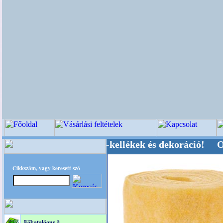
vői-, Kegyeleti-kellékek és dekoráció! Oldalunk
Cikkszám, vagy keresett szó
Főkatalógus *