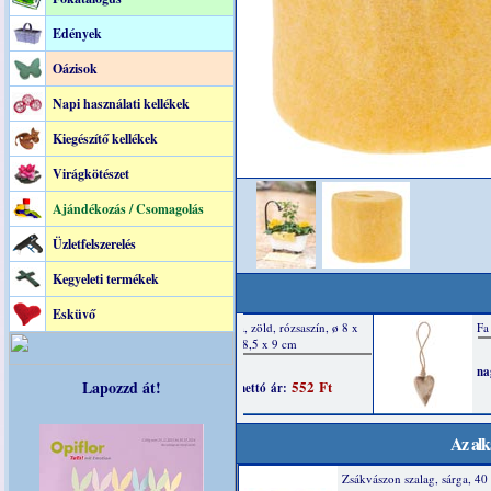
Edények
Oázisok
Napi használati kellékek
Kiegészítő kellékek
Virágkötészet
Ajándékozás / Csomagolás
Üzletfelszerelés
Kegyeleti termékek
Esküvő
Lapozzd át!
Az alk
Zsákvászon szalag, sárga, 4