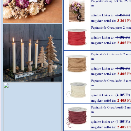
Polyester szalag, fekete, 25
m
(5 450 Ft)
ajánlott kisker ár:
3 261 Ft
nagyker nettó ár:
Papírzsinór Greta piros 2 m
(4 105 Ft)
ajánlott kisker ár:
2 405 Ft
nagyker nettó ár:
Papírzsinór Greta natúr 2 m
m
(4 105 Ft)
ajánlott kisker ár:
2 405 Ft
nagyker nettó ár:
Papírzsinór Greta krém 2 m
m
(4 105 Ft)
ajánlott kisker ár:
2 405 Ft
nagyker nettó ár:
Papírzsinór Greta bordó 2 m
m
(4 105 Ft)
ajánlott kisker ár:
2 405 Ft
nagyker nettó ár: