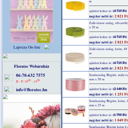
m
(4 715 Ft)
ajánlott kisker ár:
2 821 Ft
nagyker nettó ár:
Zsákvászon szalag, olivazöl
x 20 m
(4 715 Ft)
ajánlott kisker ár:
2 821 Ft
nagyker nettó ár:
Lapozza On-line
Zsákvászon szalag, krém, 4
m
(4 715 Ft)
ajánlott kisker ár:
Floratec Webáruház
2 821 Ft
nagyker nettó ár:
06-70-632 7575
Szaténszalag Brigitte, mályva
mm x 50 m
00
00
H - P: 10
- 14
info@floratec.hu
(2 140 Ft)
ajánlott kisker ár:
1 251 Ft
nagyker nettó ár:
Szaténszalag Brigitte, krém, 
mm x 25 m
(1 795 Ft)
ajánlott kisker ár:
1 049 Ft
nagyker nettó ár:
Szaténszalag Brigitte krém 