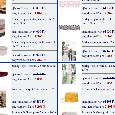
(1 815 Ft)
(4 030 Ft
ajánlott kisker ár:
ajánlott kisker ár:
1 060 Ft
2 362 F
nagyker nettó ár:
nagyker nettó ár:
Szalag, csipkemintás, krém, 1 db, 28
Szalag, csipkemintás, fekete
mm x 20 m
mm x 20 m
(4 030 Ft)
(4 030 Ft
ajánlott kisker ár:
ajánlott kisker ár:
2 362 Ft
2 362 F
nagyker nettó ár:
nagyker nettó ár:
Szalag, csipkemintás, fehér - ezüst, 1
Szalag csipke, orgona, 25
db, 28 mm x 20 m
(6 445 Ft
ajánlott kisker ár:
(4 030 Ft)
ajánlott kisker ár:
3 856 F
nagyker nettó ár:
2 362 Ft
nagyker nettó ár:
Szalag csipke, bordó, 25 mm x 15 m
Szalag csipke, barack, 1 d
15 m
(6 445 Ft)
ajánlott kisker ár:
(6 445 Ft
ajánlott kisker ár:
3 856 Ft
nagyker nettó ár:
3 856 F
nagyker nettó ár:
Polyester szalag, fekete, 25 mm x 25
Papírzsinór Greta sárga 2 
m
m
(5 450 Ft)
(4 105 Ft
ajánlott kisker ár:
ajánlott kisker ár:
3 261 Ft
2 405 F
nagyker nettó ár:
nagyker nettó ár:
Papírzsinór Greta piros 2 mm x 100 m
Papírzsinór Greta pink 2 