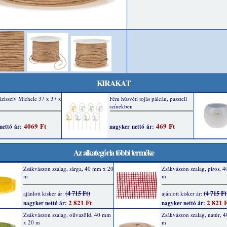
KIRAKAT
Az alkategória többi terméke
Zsákvászon szalag, sárga, 40 mm x 20
Zsákvászon szalag, piros, 
m
m
(4 715 Ft)
(4 715 Ft
ajánlott kisker ár:
ajánlott kisker ár:
2 821 Ft
2 821 F
nagyker nettó ár:
nagyker nettó ár:
Zsákvászon szalag, olivazöld, 40 mm
Zsákvászon szalag, natúr, 
x 20 m
m