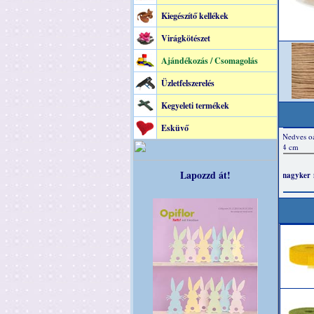
Kiegészítő kellékek
Virágkötészet
Ajándékozás / Csomagolás
Üzletfelszerelés
Kegyeleti termékek
Esküvő
Lapozzd át!