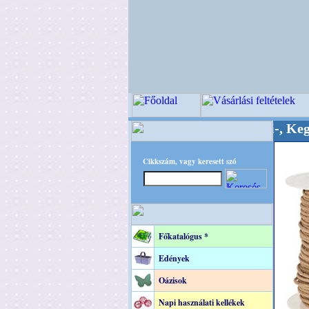
Minőségi Virágkötészeti-, Esküvői-, Kegyeleti-k
Cikkszám, vagy keresett szó
Főkatalógus *
Edények
Oázisok
Napi használati kellékek