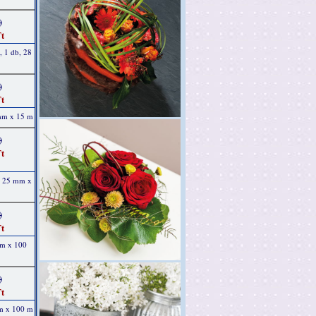
)
t
, 1 db, 28
)
t
 mm x 15 m
)
t
b, 25 mm x
)
t
mm x 100
)
t
mm x 100 m