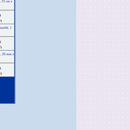
, 15 cm x
)
t
tazöld, 1
)
t
ab, 20 mm x
)
t