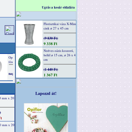
Ugrás a kosár oldalára
Florisztikai váza X-Män
cink ø 27 x 45 cm
(9 830 Ft)
9 338 Ft
Nedves oázis koszorú,
belül ø 15 cm, ø 26 x 4
cm
(1 440 Ft)
1 367 Ft
Lapozzd át!
40 mm x 20
)
t
40 mm x 20