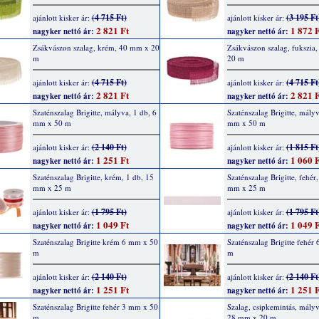
(4 715 Ft)
(3 195 Ft
ajánlott kisker ár:
ajánlott kisker ár:
2 821 Ft
1 872 F
nagyker nettó ár:
nagyker nettó ár:
Zsákvászon szalag, krém, 40 mm x 20
Zsákvászon szalag, fukszia
m
20 m
(4 715 Ft)
(4 715 Ft
ajánlott kisker ár:
ajánlott kisker ár:
2 821 Ft
2 821 F
nagyker nettó ár:
nagyker nettó ár:
Szaténszalag Brigitte, mályva, 1 db, 6
Szaténszalag Brigitte, mályv
mm x 50 m
mm x 50 m
(2 140 Ft)
(1 815 Ft
ajánlott kisker ár:
ajánlott kisker ár:
1 251 Ft
1 060 F
nagyker nettó ár:
nagyker nettó ár:
Szaténszalag Brigitte, krém, 1 db, 15
Szaténszalag Brigitte, fehér
mm x 25 m
mm x 25 m
(1 795 Ft)
(1 795 Ft
ajánlott kisker ár:
ajánlott kisker ár:
1 049 Ft
1 049 F
nagyker nettó ár:
nagyker nettó ár:
Szaténszalag Brigitte krém 6 mm x 50
Szaténszalag Brigitte fehér
m
m
(2 140 Ft)
(2 140 Ft
ajánlott kisker ár:
ajánlott kisker ár:
1 251 Ft
1 251 F
nagyker nettó ár:
nagyker nettó ár:
Szaténszalag Brigitte fehér 3 mm x 50
Szalag, csipkemintás, mályv
m
28 mm x 20 m