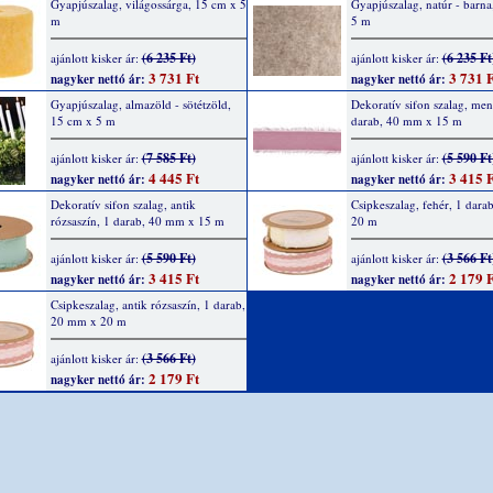
Gyapjúszalag, világossárga, 15 cm x 5
Gyapjúszalag, natúr - barna
m
5 m
(6 235 Ft)
(6 235 Ft
ajánlott kisker ár:
ajánlott kisker ár:
3 731 Ft
3 731 F
nagyker nettó ár:
nagyker nettó ár:
Gyapjúszalag, almazöld - sötétzöld,
Dekoratív sifon szalag, men
15 cm x 5 m
darab, 40 mm x 15 m
(7 585 Ft)
(5 590 Ft
ajánlott kisker ár:
ajánlott kisker ár:
4 445 Ft
3 415 F
nagyker nettó ár:
nagyker nettó ár:
Dekoratív sifon szalag, antik
Csipkeszalag, fehér, 1 dar
rózsaszín, 1 darab, 40 mm x 15 m
20 m
(5 590 Ft)
(3 566 Ft
ajánlott kisker ár:
ajánlott kisker ár:
3 415 Ft
2 179 F
nagyker nettó ár:
nagyker nettó ár:
Csipkeszalag, antik rózsaszín, 1 darab,
20 mm x 20 m
(3 566 Ft)
ajánlott kisker ár:
2 179 Ft
nagyker nettó ár: