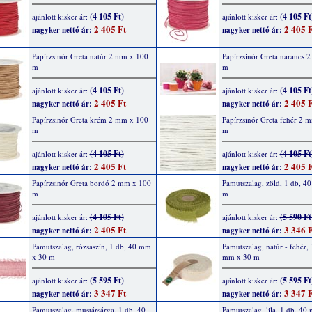
(4 105 Ft)
(4 105 Ft
ajánlott kisker ár:
ajánlott kisker ár:
2 405 Ft
2 405 F
nagyker nettó ár:
nagyker nettó ár:
Papírzsinór Greta natúr 2 mm x 100
Papírzsinór Greta narancs 
m
m
(4 105 Ft)
(4 105 Ft
ajánlott kisker ár:
ajánlott kisker ár:
2 405 Ft
2 405 F
nagyker nettó ár:
nagyker nettó ár:
Papírzsinór Greta krém 2 mm x 100
Papírzsinór Greta fehér 2 
m
m
(4 105 Ft)
(4 105 Ft
ajánlott kisker ár:
ajánlott kisker ár:
2 405 Ft
2 405 F
nagyker nettó ár:
nagyker nettó ár:
Papírzsinór Greta bordó 2 mm x 100
Pamutszalag, zöld, 1 db, 4
m
m
(4 105 Ft)
(5 590 Ft
ajánlott kisker ár:
ajánlott kisker ár:
2 405 Ft
3 346 F
nagyker nettó ár:
nagyker nettó ár:
Pamutszalag, rózsaszín, 1 db, 40 mm
Pamutszalag, natúr - fehér, 
x 30 m
mm x 30 m
(5 595 Ft)
(5 595 Ft
ajánlott kisker ár:
ajánlott kisker ár:
3 347 Ft
3 347 F
nagyker nettó ár:
nagyker nettó ár:
Pamutszalag, mustársárga, 1 db, 40
Pamutszalag, lila, 1 db, 40