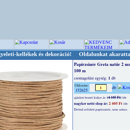
ellékek és dekoráció! Oldalunkat akarattal tart
Papírzsinór Greta natúr 2 m
100 m
1
csomagolási egység:
db
Cikkszám:
db
152625
(4 105 Ft)
ajánlott bruttó kisker ár:
/db
2 405 Ft
nagyker nettó shop ár:
/db
Dróttal erősített papírzsinór, nem színez.