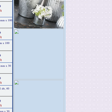
)
t
2 mm x 100
)
t
mm x 100
)
t
0 mm x 30
)
t
1 db, 40
)
t
 mm x 30