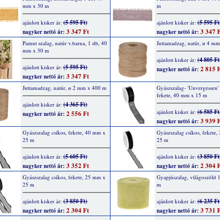
mm x 30 m
m
(5 595 Ft)
(5 595 Ft
ajánlott kisker ár:
ajánlott kisker ár:
3 347 Ft
3 347 F
nagyker nettó ár:
nagyker nettó ár:
Pamut szalag, natúr v.barna, 1 db, 40
Juttamadzag, natúr, ø 4 m
mm x 30 m
(4 805 Ft
ajánlott kisker ár:
(5 595 Ft)
ajánlott kisker ár:
2 815 F
nagyker nettó ár:
3 347 Ft
nagyker nettó ár:
Juttamadzag, natúr, ø 2 mm x 400 m
Gyászszalag- 'Unvergessen' f
fekete, 40 mm x 15 m
(4 365 Ft)
ajánlott kisker ár:
(6 585 Ft
ajánlott kisker ár:
2 556 Ft
nagyker nettó ár:
3 939 F
nagyker nettó ár:
Gyászszalag csíkos, fekete, 40 mm x
Gyászszalag csíkos, fekete
25 m
25 m
(5 605 Ft)
(3 850 Ft
ajánlott kisker ár:
ajánlott kisker ár:
3 352 Ft
2 304 F
nagyker nettó ár:
nagyker nettó ár:
Gyászszalag csíkos, fekete, 25 mm x
Gyapjúszalag, világoszöld 
25 m
m
(3 850 Ft)
(6 235 Ft
ajánlott kisker ár:
ajánlott kisker ár:
2 304 Ft
3 731 F
nagyker nettó ár:
nagyker nettó ár: