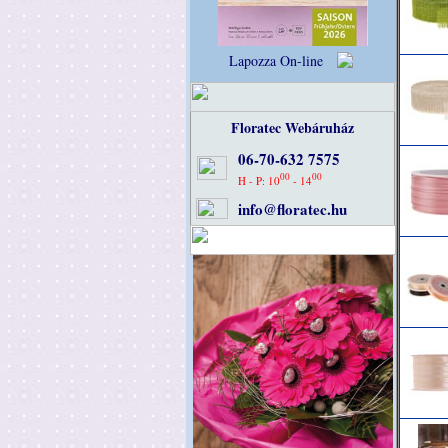
Lapozza On-line
Floratec Webáruház
06-70-632 7575
00
00
H - P: 10
- 14
info@floratec.hu