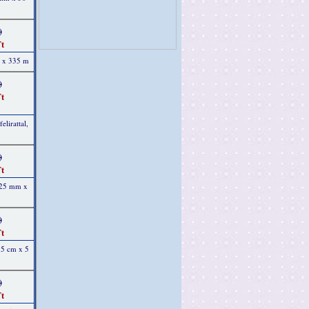
)
t
m x 335 m
)
t
elirattal,
)
t
, 25 mm x
)
t
15 cm x 5
)
t