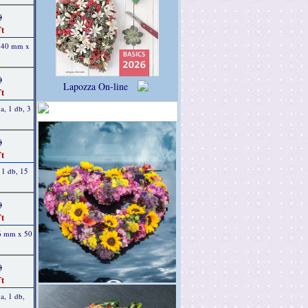
)
t
, 40 mm x
)
Lapozza On-line
t
a, 1 db, 3
)
t
, 1 db, 15
)
t
 6 mm x 50
)
t
a, 1 db,