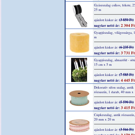
Gyászszalag csíkos, fekete, 
25 m
(3 850 Ft)
ajánlott kisker ár:
2 304 Ft
nagyker nettó ár:
Gyapjúszalag, világossárga, 
m
(6 235 Ft)
ajánlott kisker ár:
3 731 Ft
nagyker nettó ár:
Gyapjúszalag, almazöld - söté
15 cm x 5 m
(7 585 Ft)
ajánlott kisker ár:
4 445 Ft
nagyker nettó ár:
Dekoratív sifon szalag, antik
rózsaszín, 1 darab, 40 mm x
(5 590 Ft)
ajánlott kisker ár:
3 415 Ft
nagyker nettó ár:
Csipkeszalag, antik rózsaszín,
20 mm x 20 m
(3 566 Ft)
ajánlott kisker ár:
2 179 Ft