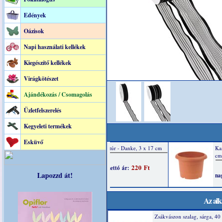
Edények
Oázisok
Napi használati kellékek
Kiegészítő kellékek
Virágkötészet
Ajándékozás / Csomagolás
Üzletfelszerelés
Kegyeleti termékek
Esküvő
Lapozzd át!
Az alk
Zsákvászon szalag, sárga, 4