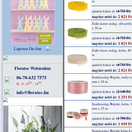
m
(4 715 Ft)
ajánlott kisker ár:
2 821 Ft
nagyker nettó ár:
Zsákvászon szalag, olivazöl
x 20 m
(4 715 Ft)
ajánlott kisker ár:
2 821 Ft
nagyker nettó ár:
Lapozza On-line
Zsákvászon szalag, krém, 4
m
(4 715 Ft)
ajánlott kisker ár:
Floratec Webáruház
2 821 Ft
nagyker nettó ár:
06-70-632 7575
Szaténszalag Brigitte, mályva
mm x 50 m
00
00
H - P: 10
- 14
info@floratec.hu
(2 140 Ft)
ajánlott kisker ár:
1 251 Ft
nagyker nettó ár:
Szaténszalag Brigitte, krém, 
mm x 25 m
(1 795 Ft)
ajánlott kisker ár:
1 049 Ft
nagyker nettó ár:
Szaténszalag Brigitte krém 