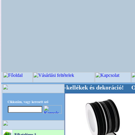
vői-, Kegyeleti-kellékek és dekoráció! Oldalunk
Cikkszám, vagy keresett szó
Főkatalógus *