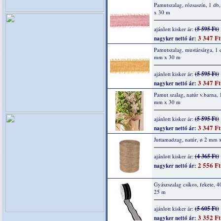
Pamutszalag, rózsaszín, 1 d
x 30 m
(5 595 Ft)
ajánlott kisker ár:
3 347 Ft
nagyker nettó ár:
Pamutszalag, mustársárga, 1 
mm x 30 m
(5 595 Ft)
ajánlott kisker ár:
3 347 Ft
nagyker nettó ár:
Pamut szalag, natúr v.barna, 
mm x 30 m
(5 595 Ft)
ajánlott kisker ár:
3 347 Ft
nagyker nettó ár:
Juttamadzag, natúr, ø 2 mm 
(4 365 Ft)
ajánlott kisker ár:
2 556 Ft
nagyker nettó ár:
Gyászszalag csíkos, fekete, 
25 m
(5 605 Ft)
ajánlott kisker ár:
3 352 Ft
nagyker nettó ár: