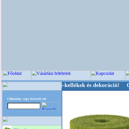
üvői-, Kegyeleti-kellékek és dekoráció! Oldalun
Cikkszám, vagy keresett szó