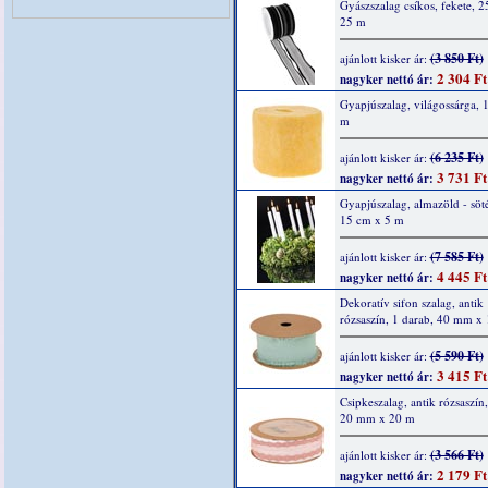
Gyászszalag csíkos, fekete, 
25 m
(3 850 Ft)
ajánlott kisker ár:
2 304 Ft
nagyker nettó ár:
Gyapjúszalag, világossárga, 
m
(6 235 Ft)
ajánlott kisker ár:
3 731 Ft
nagyker nettó ár:
Gyapjúszalag, almazöld - söté
15 cm x 5 m
(7 585 Ft)
ajánlott kisker ár:
4 445 Ft
nagyker nettó ár:
Dekoratív sifon szalag, antik
rózsaszín, 1 darab, 40 mm x
(5 590 Ft)
ajánlott kisker ár:
3 415 Ft
nagyker nettó ár:
Csipkeszalag, antik rózsaszín,
20 mm x 20 m
(3 566 Ft)
ajánlott kisker ár:
2 179 Ft
nagyker nettó ár: