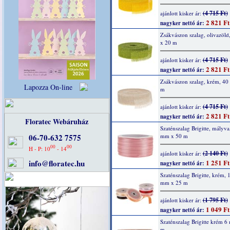
(4 715 Ft)
ajánlott kisker ár:
2 821 Ft
nagyker nettó ár:
Zsákvászon szalag, olivazöl
x 20 m
(4 715 Ft)
ajánlott kisker ár:
2 821 Ft
nagyker nettó ár:
Zsákvászon szalag, krém, 4
Lapozza On-line
m
(4 715 Ft)
ajánlott kisker ár:
2 821 Ft
nagyker nettó ár:
Floratec Webáruház
Szaténszalag Brigitte, mályva
06-70-632 7575
mm x 50 m
00
00
H - P: 10
- 14
(2 140 Ft)
ajánlott kisker ár:
info@floratec.hu
1 251 Ft
nagyker nettó ár:
Szaténszalag Brigitte, krém, 
mm x 25 m
(1 795 Ft)
ajánlott kisker ár:
1 049 Ft
nagyker nettó ár:
Szaténszalag Brigitte krém 
m