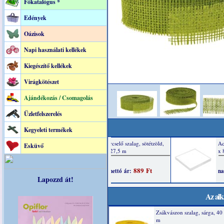
Főkatalógus *
Edények
Oázisok
Napi használati kellékek
Kiegészítő kellékek
Virágkötészet
Ajándékozás / Csomagolás
Üzletfelszerelés
Kegyeleti termékek
Esküvő
Lapozzd át!
Az alk
Zsákvászon szalag, sárga, 4
m