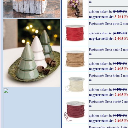
m
(5 450 Ft)
ajánlott kisker ár:
3 261 Ft
nagyker nettó ár:
Papírzsinór Greta piros 2 m
(4 105 Ft)
ajánlott kisker ár:
2 405 Ft
nagyker nettó ár:
Papírzsinór Greta natúr 2 m
m
(4 105 Ft)
ajánlott kisker ár:
2 405 Ft
nagyker nettó ár:
Papírzsinór Greta krém 2 m
m
(4 105 Ft)
ajánlott kisker ár:
2 405 Ft
nagyker nettó ár:
Papírzsinór Greta bordó 2 m
m
(4 105 Ft)
ajánlott kisker ár:
2 405 Ft
nagyker nettó ár:
Pamutszalag, rózsaszín, 1 d