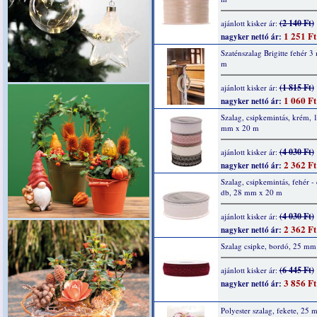
(2 140 Ft)
ajánlott kisker ár:
1 251 Ft
nagyker nettó ár:
Szaténszalag Brigitte fehér 
m
(1 815 Ft)
ajánlott kisker ár:
1 060 Ft
nagyker nettó ár:
Szalag, csipkemintás, krém, 
mm x 20 m
(4 030 Ft)
ajánlott kisker ár:
2 362 Ft
nagyker nettó ár:
Szalag, csipkemintás, fehér - 
db, 28 mm x 20 m
(4 030 Ft)
ajánlott kisker ár:
2 362 Ft
nagyker nettó ár:
Szalag csipke, bordó, 25 mm
(6 445 Ft)
ajánlott kisker ár:
3 856 Ft
nagyker nettó ár:
Polyester szalag, fekete, 25