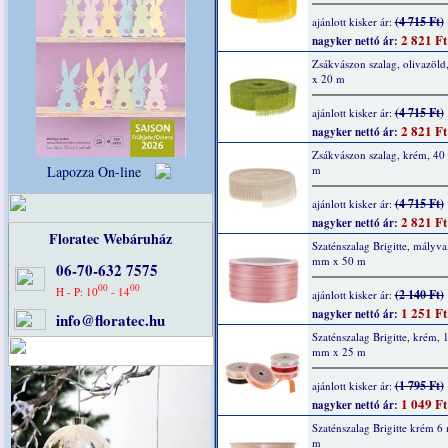
(4 715 Ft)
ajánlott kisker ár:
2 821 Ft
nagyker nettó ár:
Zsákvászon szalag, olivazöl
x 20 m
(4 715 Ft)
ajánlott kisker ár:
2 821 Ft
nagyker nettó ár:
Zsákvászon szalag, krém, 4
m
Lapozza On-line
(4 715 Ft)
ajánlott kisker ár:
2 821 Ft
nagyker nettó ár:
Floratec Webáruház
Szaténszalag Brigitte, mályva
mm x 50 m
06-70-632 7575
00
00
H - P: 10
- 14
(2 140 Ft)
ajánlott kisker ár:
1 251 Ft
nagyker nettó ár:
info@floratec.hu
Szaténszalag Brigitte, krém, 
mm x 25 m
(1 795 Ft)
ajánlott kisker ár:
1 049 Ft
nagyker nettó ár:
Szaténszalag Brigitte krém 
m