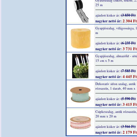
Gyászszalag csíkos, fekete, 
25 m
(3 850 Ft)
ajánlott kisker ár:
2 304 Ft
nagyker nettó ár:
Gyapjúszalag, világossárga, 
m
(6 235 Ft)
ajánlott kisker ár:
3 731 Ft
nagyker nettó ár:
Gyapjúszalag, almazöld - söté
15 cm x 5 m
(7 585 Ft)
ajánlott kisker ár:
4 445 Ft
nagyker nettó ár:
Dekoratív sifon szalag, antik
rózsaszín, 1 darab, 40 mm x
(5 590 Ft)
ajánlott kisker ár:
3 415 Ft
nagyker nettó ár:
Csipkeszalag, antik rózsaszín,
20 mm x 20 m
(3 566 Ft)
ajánlott kisker ár:
2 179 Ft
nagyker nettó ár: