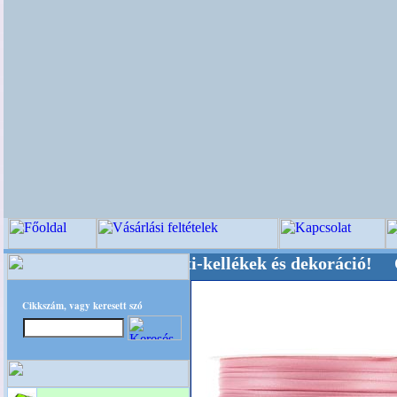
üvői-, Kegyeleti-kellékek és dekoráció! Oldalun
Cikkszám, vagy keresett szó