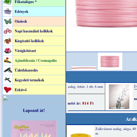
Főkatalógus *
Edények
Oázisok
Napi használati kellékek
Kiegészítő kellékek
Virágkötészet
Ajándékozás / Csomagolás
Üzletfelszerelés
Kegyeleti termékek
Esküvő
Lapozzd át!
Az alk
Zsákvászon szalag, sárga, 4
m