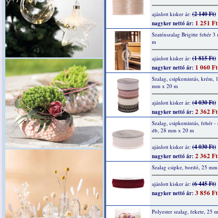
(2 140 Ft)
ajánlott kisker ár:
1 251 Ft
nagyker nettó ár:
Szaténszalag Brigitte fehér 
m
(1 815 Ft)
ajánlott kisker ár:
1 060 Ft
nagyker nettó ár:
Szalag, csipkemintás, krém, 
mm x 20 m
(4 030 Ft)
ajánlott kisker ár:
2 362 Ft
nagyker nettó ár:
Szalag, csipkemintás, fehér - 
db, 28 mm x 20 m
(4 030 Ft)
ajánlott kisker ár:
2 362 Ft
nagyker nettó ár:
Szalag csipke, bordó, 25 mm
(6 445 Ft)
ajánlott kisker ár:
3 856 Ft
nagyker nettó ár:
Polyester szalag, fekete, 25