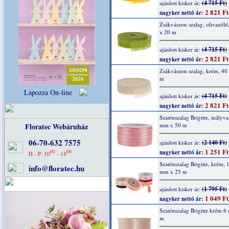
(4 715 Ft)
ajánlott kisker ár:
2 821 Ft
nagyker nettó ár:
Zsákvászon szalag, olivazöl
x 20 m
(4 715 Ft)
ajánlott kisker ár:
2 821 Ft
nagyker nettó ár:
Zsákvászon szalag, krém, 4
m
Lapozza On-line
(4 715 Ft)
ajánlott kisker ár:
2 821 Ft
nagyker nettó ár:
Szaténszalag Brigitte, mályva
Floratec Webáruház
mm x 50 m
06-70-632 7575
(2 140 Ft)
ajánlott kisker ár:
1 251 Ft
00
00
nagyker nettó ár:
H - P: 10
- 14
Szaténszalag Brigitte, krém, 
info@floratec.hu
mm x 25 m
(1 795 Ft)
ajánlott kisker ár:
1 049 Ft
nagyker nettó ár:
Szaténszalag Brigitte krém 
m