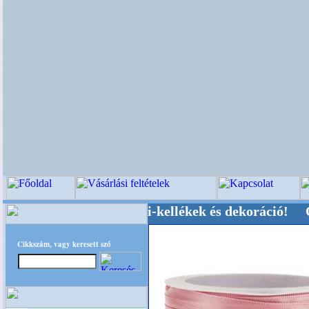
üvői-, Kegyeleti-kellékek és dekoráció! Oldalun
Cikkszám, vagy keresett szó