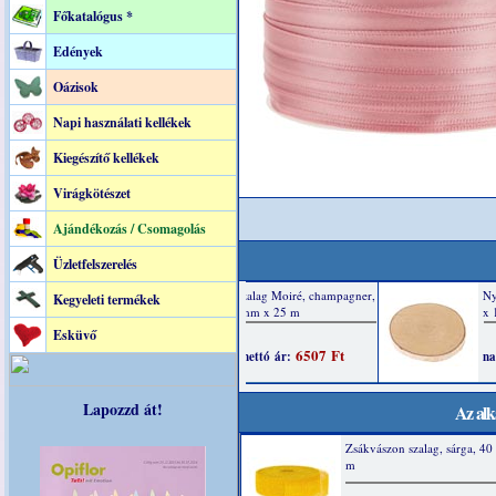
Főkatalógus *
Edények
Oázisok
Napi használati kellékek
Kiegészítő kellékek
Virágkötészet
Ajándékozás / Csomagolás
Üzletfelszerelés
Kegyeleti termékek
Esküvő
Lapozzd át!
Az alk
Zsákvászon szalag, sárga, 4
m