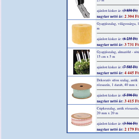
(3 850 Ft)
ajánlott kisker ár:
2 304 Ft
nagyker nettó ár:
Gyapjúszalag, világossárga, 
m
(6 235 Ft)
ajánlott kisker ár:
3 731 Ft
nagyker nettó ár:
Gyapjúszalag, almazöld - söté
15 cm x 5 m
(7 585 Ft)
ajánlott kisker ár:
4 445 Ft
nagyker nettó ár:
Dekoratív sifon szalag, antik
rózsaszín, 1 darab, 40 mm x
(5 590 Ft)
ajánlott kisker ár:
3 415 Ft
nagyker nettó ár:
Csipkeszalag, antik rózsaszín,
20 mm x 20 m
(3 566 Ft)
ajánlott kisker ár:
2 179 Ft
nagyker nettó ár: