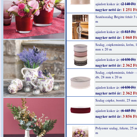
(2 140 Ft)
ajánlott kisker ár:
1 251 Ft
nagyker nettó ár:
Szaténszalag Brigitte fehér 
m
(1 815 Ft)
ajánlott kisker ár:
1 060 Ft
nagyker nettó ár:
Szalag, csipkemintás, krém, 
mm x 20 m
(4 030 Ft)
ajánlott kisker ár:
2 362 Ft
nagyker nettó ár:
Szalag, csipkemintás, fehér - 
db, 28 mm x 20 m
(4 030 Ft)
ajánlott kisker ár:
2 362 Ft
nagyker nettó ár:
Szalag csipke, bordó, 25 mm
(6 445 Ft)
ajánlott kisker ár:
3 856 Ft
nagyker nettó ár:
Polyester szalag, fekete, 25
m