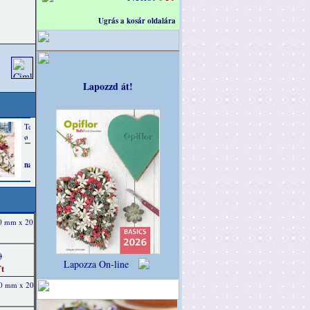
Ugrás a kosár oldalára
Lapozzd át!
40 mm x 20
)
Lapozza On-line
t
40 mm x 20