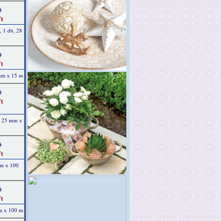
)
t
, 1 db, 28
)
t
 mm x 15 m
)
t
b, 25 mm x
)
t
mm x 100
)
t
mm x 100 m