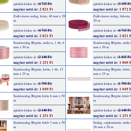
(4 715 Ft)
(3 195 Ft
ajánlott kisker ár:
ajánlott kisker ár:
2 821 Ft
1 872 F
nagyker nettó ár:
nagyker nettó ár:
Zsákvászon szalag, krém, 40 mm x 20
Zsákvászon szalag, fukszia
m
20 m
(4 715 Ft)
(4 715 Ft
ajánlott kisker ár:
ajánlott kisker ár:
2 821 Ft
2 821 F
nagyker nettó ár:
nagyker nettó ár:
Szaténszalag Brigitte, mályva, 1 db, 6
Szaténszalag Brigitte, mályv
mm x 50 m
mm x 50 m
(2 140 Ft)
(1 815 Ft
ajánlott kisker ár:
ajánlott kisker ár:
1 251 Ft
1 060 F
nagyker nettó ár:
nagyker nettó ár:
Szaténszalag Brigitte, krém, 1 db, 15
Szaténszalag Brigitte, fehér
mm x 25 m
mm x 25 m
(1 795 Ft)
(1 795 Ft
ajánlott kisker ár:
ajánlott kisker ár:
1 049 Ft
1 049 F
nagyker nettó ár:
nagyker nettó ár:
Szaténszalag Brigitte krém 6 mm x 50
Szaténszalag Brigitte fehér
m
m
(2 140 Ft)
(2 140 Ft
ajánlott kisker ár:
ajánlott kisker ár:
1 251 Ft
1 251 F
nagyker nettó ár:
nagyker nettó ár:
Szaténszalag Brigitte fehér 3 mm x 50
Szalag, csipkemintás, mályv
m
28 mm x 20 m