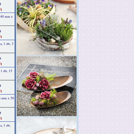
)
t
, 40 mm x
)
t
a, 1 db, 3
)
t
, 1 db, 15
)
t
 6 mm x 50
)
t
a, 1 db,