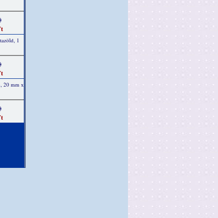
)
t
tazöld, 1
)
t
ab, 20 mm x
)
t