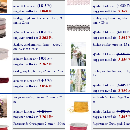
(1 815 Ft)
(4 030 Ft
ajánlott kisker ár:
ajánlott kisker ár:
1 060 Ft
2 362 F
nagyker nettó ár:
nagyker nettó ár:
Szalag, csipkemintás, krém, 1 db, 28
Szalag, csipkemintás, fekete
mm x 20 m
mm x 20 m
(4 030 Ft)
(4 030 Ft
ajánlott kisker ár:
ajánlott kisker ár:
2 362 Ft
2 362 F
nagyker nettó ár:
nagyker nettó ár:
Szalag, csipkemintás, fehér - ezüst, 1
Szalag csipke, orgona, 25
db, 28 mm x 20 m
(6 445 Ft
ajánlott kisker ár:
(4 030 Ft)
ajánlott kisker ár:
3 856 F
nagyker nettó ár:
2 362 Ft
nagyker nettó ár:
Szalag csipke, bordó, 25 mm x 15 m
Szalag csipke, barack, 1 d
15 m
(6 445 Ft)
ajánlott kisker ár:
(6 445 Ft
ajánlott kisker ár:
3 856 Ft
nagyker nettó ár:
3 856 F
nagyker nettó ár:
Polyester szalag, fekete, 25 mm x 25
Papírzsinór Greta sárga 2 
m
m
(5 450 Ft)
(4 105 Ft
ajánlott kisker ár:
ajánlott kisker ár:
3 261 Ft
2 405 F
nagyker nettó ár:
nagyker nettó ár:
Papírzsinór Greta piros 2 mm x 100 m
Papírzsinór Greta pink 2 