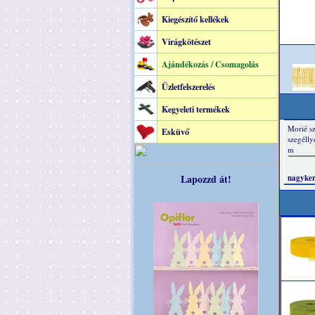
Kiegészítő kellékek
Virágkötészet
Ajándékozás / Csomagolás
Üzletfelszerelés
Kegyeleti termékek
Esküvő
Lapozzd át!