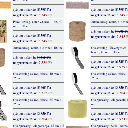
(5 595 Ft)
(5 595 Ft
ajánlott kisker ár:
ajánlott kisker ár:
3 347 Ft
3 347 F
nagyker nettó ár:
nagyker nettó ár:
Pamut szalag, natúr v.barna, 1 db, 40
Juttamadzag, natúr, ø 4 m
mm x 30 m
(4 805 Ft
ajánlott kisker ár:
(5 595 Ft)
ajánlott kisker ár:
2 815 F
nagyker nettó ár:
3 347 Ft
nagyker nettó ár:
Juttamadzag, natúr, ø 2 mm x 400 m
Gyászszalag- 'Unvergessen' f
fekete, 40 mm x 15 m
(4 365 Ft)
ajánlott kisker ár:
(6 585 Ft
ajánlott kisker ár:
2 556 Ft
nagyker nettó ár:
3 939 F
nagyker nettó ár:
Gyászszalag csíkos, fekete, 40 mm x
Gyászszalag csíkos, fekete
25 m
25 m
(5 605 Ft)
(3 850 Ft
ajánlott kisker ár:
ajánlott kisker ár:
3 352 Ft
2 304 F
nagyker nettó ár:
nagyker nettó ár:
Gyászszalag csíkos, fekete, 25 mm x
Gyapjúszalag, világoszöld 
25 m
m
(3 850 Ft)
(6 235 Ft
ajánlott kisker ár:
ajánlott kisker ár:
2 304 Ft
3 731 F
nagyker nettó ár:
nagyker nettó ár:
Gyapjúszalag, világossárga, 15 cm x 5
Gyapjúszalag, natúr - barna