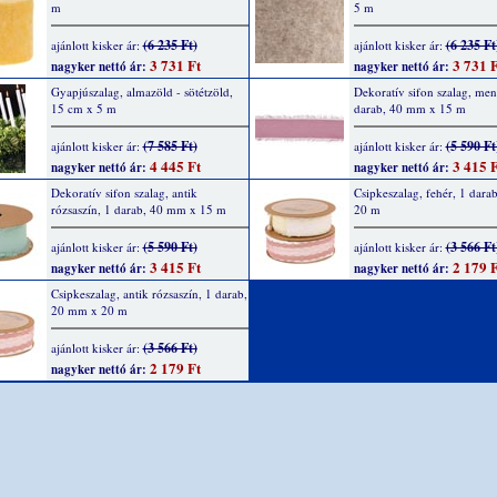
m
5 m
(6 235 Ft)
(6 235 Ft
ajánlott kisker ár:
ajánlott kisker ár:
3 731 Ft
3 731 F
nagyker nettó ár:
nagyker nettó ár:
Gyapjúszalag, almazöld - sötétzöld,
Dekoratív sifon szalag, men
15 cm x 5 m
darab, 40 mm x 15 m
(7 585 Ft)
(5 590 Ft
ajánlott kisker ár:
ajánlott kisker ár:
4 445 Ft
3 415 F
nagyker nettó ár:
nagyker nettó ár:
Dekoratív sifon szalag, antik
Csipkeszalag, fehér, 1 dar
rózsaszín, 1 darab, 40 mm x 15 m
20 m
(5 590 Ft)
(3 566 Ft
ajánlott kisker ár:
ajánlott kisker ár:
3 415 Ft
2 179 F
nagyker nettó ár:
nagyker nettó ár:
Csipkeszalag, antik rózsaszín, 1 darab,
20 mm x 20 m
(3 566 Ft)
ajánlott kisker ár:
2 179 Ft
nagyker nettó ár: