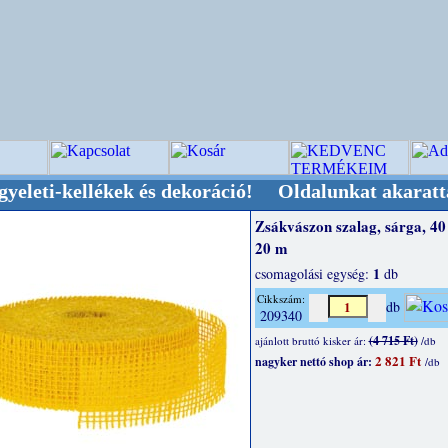
kellékek és dekoráció! Oldalunkat akarattal tar
Zsákvászon szalag, sárga, 4
20 m
1
csomagolási egység:
db
Cikkszám:
db
209340
(4 715 Ft)
ajánlott bruttó kisker ár:
/db
2 821 Ft
nagyker nettó shop ár:
/db