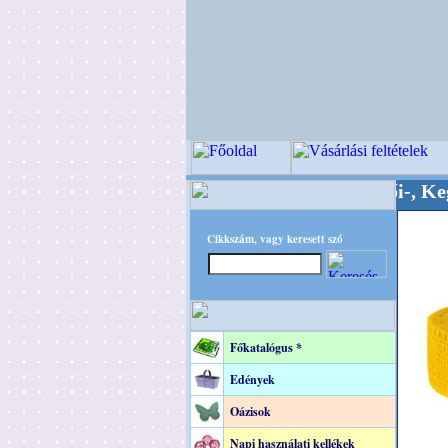
Minőségi Virágkötészeti-, Esküvői-, Kegyeleti-
Cikkszám, vagy keresett szó
Főkatalógus *
Edények
Oázisok
Napi használati kellékek