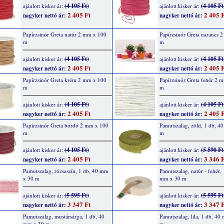
(4 105 Ft)
(4 105 Ft
ajánlott kisker ár:
ajánlott kisker ár:
2 405 Ft
2 405 F
nagyker nettó ár:
nagyker nettó ár:
Papírzsinór Greta natúr 2 mm x 100
Papírzsinór Greta narancs 
m
m
(4 105 Ft)
(4 105 Ft
ajánlott kisker ár:
ajánlott kisker ár:
2 405 Ft
2 405 F
nagyker nettó ár:
nagyker nettó ár:
Papírzsinór Greta krém 2 mm x 100
Papírzsinór Greta fehér 2 
m
m
(4 105 Ft)
(4 105 Ft
ajánlott kisker ár:
ajánlott kisker ár:
2 405 Ft
2 405 F
nagyker nettó ár:
nagyker nettó ár:
Papírzsinór Greta bordó 2 mm x 100
Pamutszalag, zöld, 1 db, 4
m
m
(4 105 Ft)
(5 590 Ft
ajánlott kisker ár:
ajánlott kisker ár:
2 405 Ft
3 346 F
nagyker nettó ár:
nagyker nettó ár:
Pamutszalag, rózsaszín, 1 db, 40 mm
Pamutszalag, natúr - fehér, 
x 30 m
mm x 30 m
(5 595 Ft)
(5 595 Ft
ajánlott kisker ár:
ajánlott kisker ár:
3 347 Ft
3 347 F
nagyker nettó ár:
nagyker nettó ár:
Pamutszalag, mustársárga, 1 db, 40
Pamutszalag, lila, 1 db, 40
mm x 30 m
m