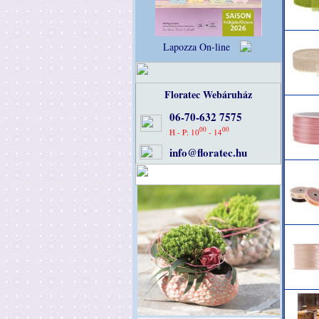
Lapozza On-line
Floratec Webáruház
06-70-632 7575
00
00
H - P: 10
- 14
info@floratec.hu