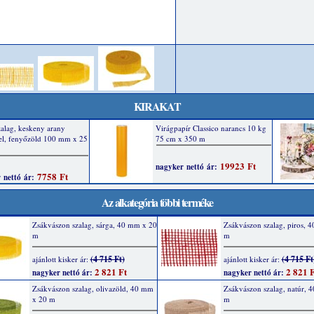
KIRAKAT
Az alkategória többi terméke
Zsákvászon szalag, sárga, 40 mm x 20
Zsákvászon szalag, piros, 
m
m
(4 715 Ft)
(4 715 Ft
ajánlott kisker ár:
ajánlott kisker ár:
2 821 Ft
2 821 F
nagyker nettó ár:
nagyker nettó ár:
Zsákvászon szalag, olivazöld, 40 mm
Zsákvászon szalag, natúr, 
x 20 m
m