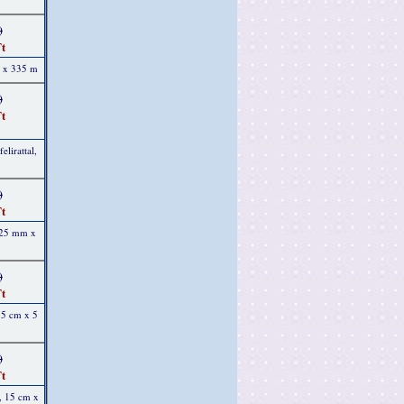
)
t
m x 335 m
)
t
elirattal,
)
t
, 25 mm x
)
t
15 cm x 5
)
t
, 15 cm x