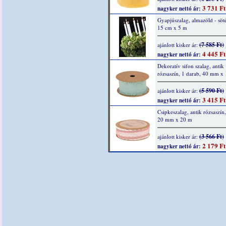
3 731 Ft
nagyker nettó ár:
Gyapjúszalag, almazöld - söté
15 cm x 5 m
(7 585 Ft)
ajánlott kisker ár:
4 445 Ft
nagyker nettó ár:
Dekoratív sifon szalag, antik
rózsaszín, 1 darab, 40 mm x
(5 590 Ft)
ajánlott kisker ár:
3 415 Ft
nagyker nettó ár:
Csipkeszalag, antik rózsaszín,
20 mm x 20 m
(3 566 Ft)
ajánlott kisker ár:
2 179 Ft
nagyker nettó ár: