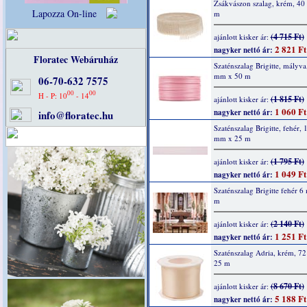
Zsákvászon szalag, krém, 4
Lapozza On-line
m
(4 715 Ft)
ajánlott kisker ár:
2 821 Ft
nagyker nettó ár:
Floratec Webáruház
Szaténszalag Brigitte, mályva
mm x 50 m
06-70-632 7575
00
00
H - P: 10
- 14
(1 815 Ft)
ajánlott kisker ár:
1 060 Ft
nagyker nettó ár:
info@floratec.hu
Szaténszalag Brigitte, fehér, 
mm x 25 m
(1 795 Ft)
ajánlott kisker ár:
1 049 Ft
nagyker nettó ár:
Szaténszalag Brigitte fehér 
m
(2 140 Ft)
ajánlott kisker ár:
1 251 Ft
nagyker nettó ár:
Szaténszalag Adria, krém, 7
25 m
(8 670 Ft)
ajánlott kisker ár:
5 188 Ft
nagyker nettó ár: