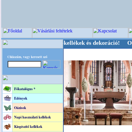
ői-, Kegyeleti-kellékek és dekoráció! Oldalunka
Cikkszám, vagy keresett szó
Főkatalógus *
Edények
Oázisok
Napi használati kellékek
Kiegészítő kellékek