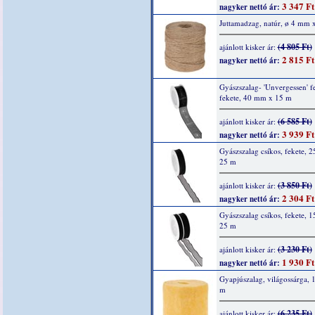
3 347 Ft
nagyker nettó ár:
Juttamadzag, natúr, ø 4 mm 
(4 805 Ft)
ajánlott kisker ár:
2 815 Ft
nagyker nettó ár:
Gyászszalag- 'Unvergessen' fel
fekete, 40 mm x 15 m
(6 585 Ft)
ajánlott kisker ár:
3 939 Ft
nagyker nettó ár:
Gyászszalag csíkos, fekete, 
25 m
(3 850 Ft)
ajánlott kisker ár:
2 304 Ft
nagyker nettó ár:
Gyászszalag csíkos, fekete, 
25 m
(3 230 Ft)
ajánlott kisker ár:
1 930 Ft
nagyker nettó ár:
Gyapjúszalag, világossárga, 
m
(6 235 Ft)
ajánlott kisker ár: