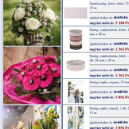
Szaténszalag Adria, fehér, 7
25 m
(8 670 Ft)
ajánlott kisker ár:
5 188 Ft
nagyker nettó ár:
Szalag, csipkemintás, krém, 
mm x 20 m
(4 030 Ft)
ajánlott kisker ár:
2 362 Ft
nagyker nettó ár:
Szalag, csipkemintás, fehér - 
db, 28 mm x 20 m
(4 030 Ft)
ajánlott kisker ár:
2 362 Ft
nagyker nettó ár:
Szalag csipke, orgona, 25 m
(6 445 Ft)
ajánlott kisker ár:
3 856 Ft
nagyker nettó ár:
Szalag csipke, barack, 1 db,
15 m
(6 445 Ft)
ajánlott kisker ár:
3 856 Ft
nagyker nettó ár: