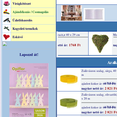
Virágkötészet
Ajándékozás / Csomagolás
Üzletfelszerelés
Kegyeleti termékek
Esküvő
Lapozzd át!
Az alk
Zsákvászon szalag, sárga, 4
m
(4 715 Ft)
ajánlott kisker ár:
2 821 Ft
nagyker nettó ár:
Zsákvászon szalag, olivazöl
x 20 m
(4 715 Ft)
ajánlott kisker ár:
2 821 Ft
nagyker nettó ár: