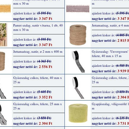
mm x 30 m
m
(5 595 Ft)
(5 595 Ft
ajánlott kisker ár:
ajánlott kisker ár:
3 347 Ft
3 347 F
nagyker nettó ár:
nagyker nettó ár:
Pamut szalag, natúr v.barna, 1 db, 40
Juttamadzag, natúr, ø 4 m
mm x 30 m
(4 805 Ft
ajánlott kisker ár:
(5 595 Ft)
ajánlott kisker ár:
2 815 F
nagyker nettó ár:
3 347 Ft
nagyker nettó ár:
Juttamadzag, natúr, ø 2 mm x 400 m
Gyászszalag- 'Unvergessen' f
fekete, 40 mm x 15 m
(4 365 Ft)
ajánlott kisker ár:
(6 585 Ft
ajánlott kisker ár:
2 556 Ft
nagyker nettó ár:
3 939 F
nagyker nettó ár:
Gyászszalag csíkos, fekete, 40 mm x
Gyászszalag csíkos, fekete
25 m
25 m
(5 605 Ft)
(3 850 Ft
ajánlott kisker ár:
ajánlott kisker ár:
3 352 Ft
2 304 F
nagyker nettó ár:
nagyker nettó ár:
Gyászszalag csíkos, fekete, 25 mm x
Gyapjúszalag, világoszöld 
25 m
m
(3 850 Ft)
(6 235 Ft
ajánlott kisker ár:
ajánlott kisker ár:
2 304 Ft
3 731 F
nagyker nettó ár:
nagyker nettó ár: