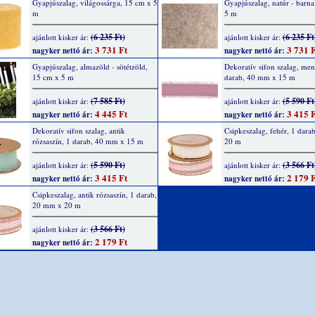
Gyapjúszalag, világossárga, 15 cm x 5
Gyapjúszalag, natúr - barna
m
5 m
(6 235 Ft)
(6 235 Ft
ajánlott kisker ár:
ajánlott kisker ár:
3 731 Ft
3 731 F
nagyker nettó ár:
nagyker nettó ár:
Gyapjúszalag, almazöld - sötétzöld,
Dekoratív sifon szalag, men
15 cm x 5 m
darab, 40 mm x 15 m
(7 585 Ft)
(5 590 Ft
ajánlott kisker ár:
ajánlott kisker ár:
4 445 Ft
3 415 F
nagyker nettó ár:
nagyker nettó ár:
Dekoratív sifon szalag, antik
Csipkeszalag, fehér, 1 dar
rózsaszín, 1 darab, 40 mm x 15 m
20 m
(5 590 Ft)
(3 566 Ft
ajánlott kisker ár:
ajánlott kisker ár:
3 415 Ft
2 179 F
nagyker nettó ár:
nagyker nettó ár:
Csipkeszalag, antik rózsaszín, 1 darab,
20 mm x 20 m
(3 566 Ft)
ajánlott kisker ár:
2 179 Ft
nagyker nettó ár: