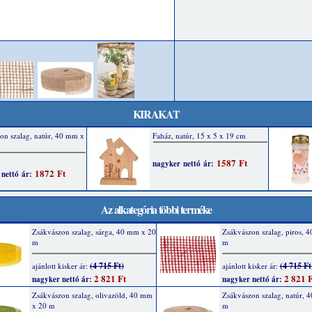
KIRAKAT
Az alkategória többi terméke
Zsákvászon szalag, sárga, 40 mm x 20
Zsákvászon szalag, piros, 
m
m
(4 715 Ft)
(4 715 Ft
ajánlott kisker ár:
ajánlott kisker ár:
2 821 Ft
2 821 F
nagyker nettó ár:
nagyker nettó ár:
Zsákvászon szalag, olivazöld, 40 mm
Zsákvászon szalag, natúr, 
x 20 m
m