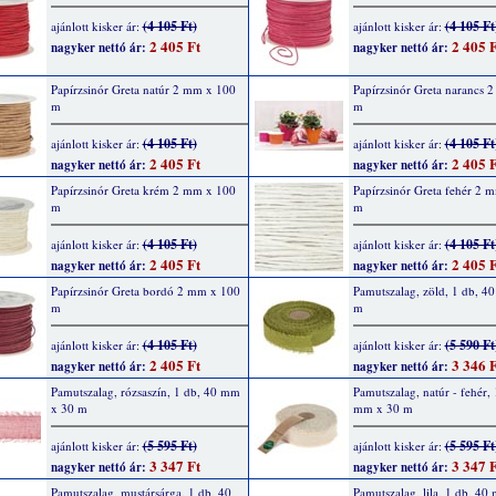
(4 105 Ft)
(4 105 Ft
ajánlott kisker ár:
ajánlott kisker ár:
2 405 Ft
2 405 F
nagyker nettó ár:
nagyker nettó ár:
Papírzsinór Greta natúr 2 mm x 100
Papírzsinór Greta narancs 
m
m
(4 105 Ft)
(4 105 Ft
ajánlott kisker ár:
ajánlott kisker ár:
2 405 Ft
2 405 F
nagyker nettó ár:
nagyker nettó ár:
Papírzsinór Greta krém 2 mm x 100
Papírzsinór Greta fehér 2 
m
m
(4 105 Ft)
(4 105 Ft
ajánlott kisker ár:
ajánlott kisker ár:
2 405 Ft
2 405 F
nagyker nettó ár:
nagyker nettó ár:
Papírzsinór Greta bordó 2 mm x 100
Pamutszalag, zöld, 1 db, 4
m
m
(4 105 Ft)
(5 590 Ft
ajánlott kisker ár:
ajánlott kisker ár:
2 405 Ft
3 346 F
nagyker nettó ár:
nagyker nettó ár:
Pamutszalag, rózsaszín, 1 db, 40 mm
Pamutszalag, natúr - fehér, 
x 30 m
mm x 30 m
(5 595 Ft)
(5 595 Ft
ajánlott kisker ár:
ajánlott kisker ár:
3 347 Ft
3 347 F
nagyker nettó ár:
nagyker nettó ár:
Pamutszalag, mustársárga, 1 db, 40
Pamutszalag, lila, 1 db, 40