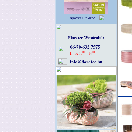
Lapozza On-line
Floratec Webáruház
06-70-632 7575
00
00
H - P: 10
- 14
info@floratec.hu