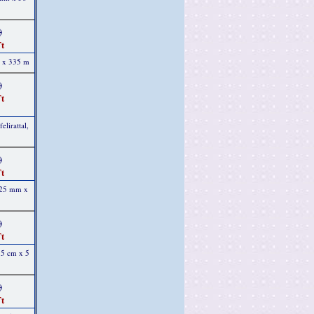
)
t
m x 335 m
)
t
elirattal,
)
t
, 25 mm x
)
t
15 cm x 5
)
t