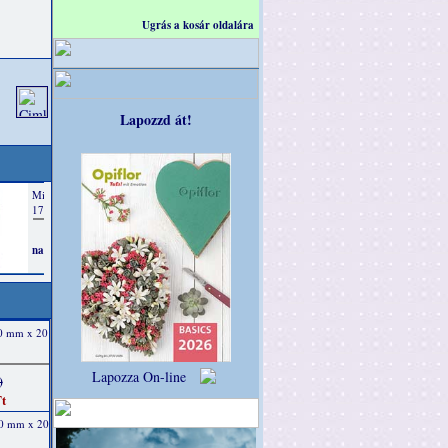
Ugrás a kosár oldalára
Lapozzd át!
40 mm x 20
Lapozza On-line
)
t
40 mm x 20