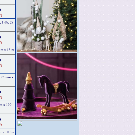
)
t
, 1 db, 28
)
t
 mm x 15 m
)
t
b, 25 mm x
)
t
mm x 100
)
t
mm x 100 m