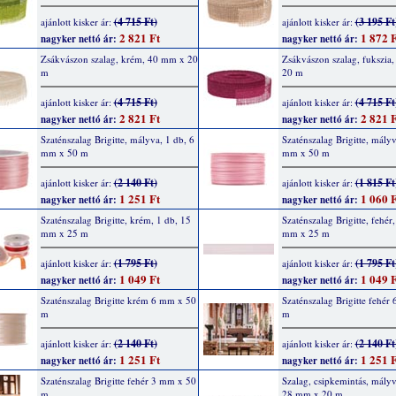
(4 715 Ft)
(3 195 Ft
ajánlott kisker ár:
ajánlott kisker ár:
2 821 Ft
1 872 F
nagyker nettó ár:
nagyker nettó ár:
Zsákvászon szalag, krém, 40 mm x 20
Zsákvászon szalag, fukszia
m
20 m
(4 715 Ft)
(4 715 Ft
ajánlott kisker ár:
ajánlott kisker ár:
2 821 Ft
2 821 F
nagyker nettó ár:
nagyker nettó ár:
Szaténszalag Brigitte, mályva, 1 db, 6
Szaténszalag Brigitte, mályv
mm x 50 m
mm x 50 m
(2 140 Ft)
(1 815 Ft
ajánlott kisker ár:
ajánlott kisker ár:
1 251 Ft
1 060 F
nagyker nettó ár:
nagyker nettó ár:
Szaténszalag Brigitte, krém, 1 db, 15
Szaténszalag Brigitte, fehér
mm x 25 m
mm x 25 m
(1 795 Ft)
(1 795 Ft
ajánlott kisker ár:
ajánlott kisker ár:
1 049 Ft
1 049 F
nagyker nettó ár:
nagyker nettó ár:
Szaténszalag Brigitte krém 6 mm x 50
Szaténszalag Brigitte fehér
m
m
(2 140 Ft)
(2 140 Ft
ajánlott kisker ár:
ajánlott kisker ár:
1 251 Ft
1 251 F
nagyker nettó ár:
nagyker nettó ár:
Szaténszalag Brigitte fehér 3 mm x 50
Szalag, csipkemintás, mályv
m
28 mm x 20 m