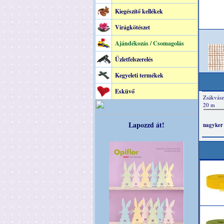
Kiegészítő kellékek
Virágkötészet
Ajándékozás / Csomagolás
Üzletfelszerelés
Kegyeleti termékek
Esküvő
Lapozzd át!