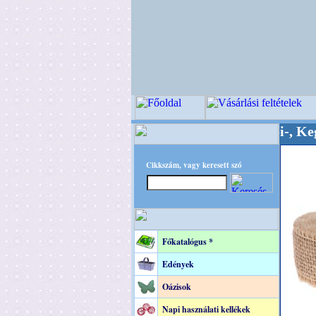
inőségi Virágkötészeti-, Esküvői-, Kegyeleti-ke
Cikkszám, vagy keresett szó
Főkatalógus *
Edények
Oázisok
Napi használati kellékek