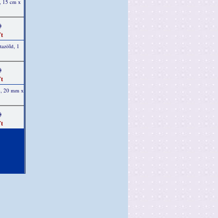
, 15 cm x
)
t
tazöld, 1
)
t
ab, 20 mm x
)
t