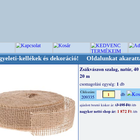
llékek és dekoráció! Oldalunkat akarattal tartj
Zsákvászon szalag, natúr, 4
20 m
1
csomagolási egység:
db
Cikkszám:
db
209335
(3 195 Ft)
ajánlott bruttó kisker ár:
/db
1 872 Ft
nagyker nettó shop ár:
/db