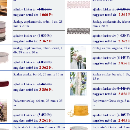
(1 815 Ft)
(4 030 Ft
ajánlott kisker ár:
ajánlott kisker ár:
1 060 Ft
2 362 F
nagyker nettó ár:
nagyker nettó ár:
Szalag, csipkemintás, krém, 1 db, 28
Szalag, csipkemintás, fekete
mm x 20 m
mm x 20 m
(4 030 Ft)
(4 030 Ft
ajánlott kisker ár:
ajánlott kisker ár:
2 362 Ft
2 362 F
nagyker nettó ár:
nagyker nettó ár:
Szalag, csipkemintás, fehér - ezüst, 1
Szalag csipke, orgona, 25
db, 28 mm x 20 m
(6 445 Ft
ajánlott kisker ár:
(4 030 Ft)
ajánlott kisker ár:
3 856 F
nagyker nettó ár:
2 362 Ft
nagyker nettó ár:
Szalag csipke, bordó, 25 mm x 15 m
Szalag csipke, barack, 1 d
15 m
(6 445 Ft)
ajánlott kisker ár:
(6 445 Ft
ajánlott kisker ár:
3 856 Ft
nagyker nettó ár:
3 856 F
nagyker nettó ár:
Polyester szalag, fekete, 25 mm x 25
Papírzsinór Greta sárga 2 
m
m
(5 450 Ft)
(4 105 Ft
ajánlott kisker ár:
ajánlott kisker ár:
3 261 Ft
2 405 F
nagyker nettó ár:
nagyker nettó ár:
Papírzsinór Greta piros 2 mm x 100 m
Papírzsinór Greta pink 2 