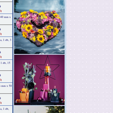
)
t
, 40 mm x
)
t
a, 1 db, 3
)
t
, 1 db, 15
)
t
 6 mm x 50
)
t
a, 1 db,