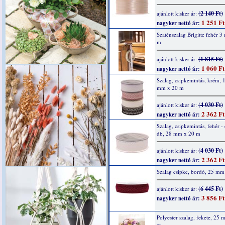
(2 140 Ft)
ajánlott kisker ár:
1 251 Ft
nagyker nettó ár:
Szaténszalag Brigitte fehér 
m
(1 815 Ft)
ajánlott kisker ár:
1 060 Ft
nagyker nettó ár:
Szalag, csipkemintás, krém, 
mm x 20 m
(4 030 Ft)
ajánlott kisker ár:
2 362 Ft
nagyker nettó ár:
Szalag, csipkemintás, fehér - 
db, 28 mm x 20 m
(4 030 Ft)
ajánlott kisker ár:
2 362 Ft
nagyker nettó ár:
Szalag csipke, bordó, 25 mm
(6 445 Ft)
ajánlott kisker ár:
3 856 Ft
nagyker nettó ár:
Polyester szalag, fekete, 25
m