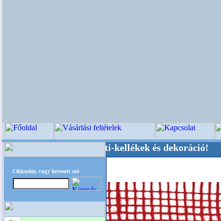
üvői-, Kegyeleti-kellékek és dekoráció! Oldalun
Cikkszám, vagy keresett szó