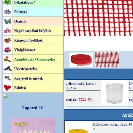
Főkatalógus *
Edények
Oázisok
Napi használati kellékek
Kiegészítő kellékek
Virágkötészet
Ajándékozás / Csomagolás
Üzletfelszerelés
Kegyeleti termékek
Esküvő
Lapozzd át!
Az alk
Zsákvászon szalag, sárga, 4
m