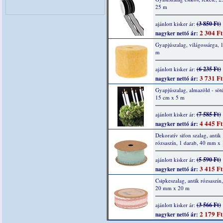
25 m
(3 850 Ft)
ajánlott kisker ár:
2 304 Ft
nagyker nettó ár:
Gyapjúszalag, világossárga, 
m
(6 235 Ft)
ajánlott kisker ár:
3 731 Ft
nagyker nettó ár:
Gyapjúszalag, almazöld - söté
15 cm x 5 m
(7 585 Ft)
ajánlott kisker ár:
4 445 Ft
nagyker nettó ár:
Dekoratív sifon szalag, antik
rózsaszín, 1 darab, 40 mm x
(5 590 Ft)
ajánlott kisker ár:
3 415 Ft
nagyker nettó ár:
Csipkeszalag, antik rózsaszín,
20 mm x 20 m
(3 566 Ft)
ajánlott kisker ár:
2 179 Ft
nagyker nettó ár: