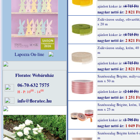
(4 715 Ft)
ajánlott kisker ár:
2 821 Ft
nagyker nettó ár:
Zsákvászon szalag, olivazöl
x 20 m
(4 715 Ft)
ajánlott kisker ár:
2 821 Ft
nagyker nettó ár:
Zsákvászon szalag, krém, 4
m
Lapozza On-line
(4 715 Ft)
ajánlott kisker ár:
2 821 Ft
nagyker nettó ár:
Floratec Webáruház
Szaténszalag Brigitte, mályva
mm x 50 m
06-70-632 7575
00
00
(2 140 Ft)
ajánlott kisker ár:
H - P: 10
- 14
1 251 Ft
nagyker nettó ár:
info@floratec.hu
Szaténszalag Brigitte, krém, 
mm x 25 m
(1 795 Ft)
ajánlott kisker ár:
1 049 Ft
nagyker nettó ár:
Szaténszalag Brigitte krém 
m