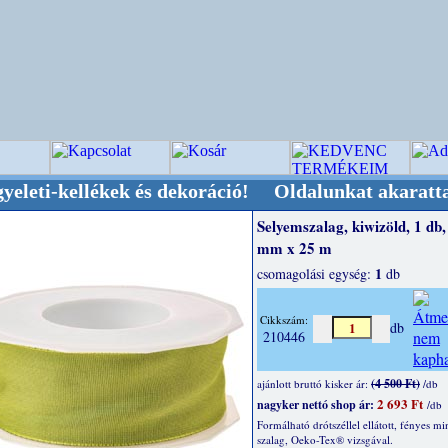
llékek és dekoráció! Oldalunkat akarattal tartj
Selyemszalag, kiwizöld, 1 db,
mm x 25 m
1
csomagolási egység:
db
Cikkszám:
db
210446
(4 500 Ft)
ajánlott bruttó kisker ár:
/db
2 693 Ft
nagyker nettó shop ár:
/db
Formálható drótszéllel ellátott, fényes mi
szalag, Oeko-Tex® vizsgával.