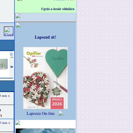
Ugrás a kosár oldalára
Lapozzd át!
40 mm x
)
Lapozza On-line
t
40 mm x