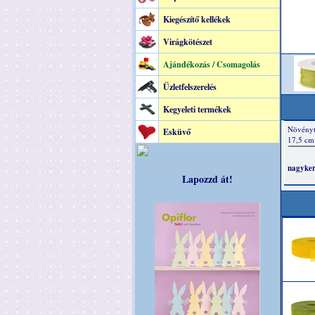
Kiegészítő kellékek
Virágkötészet
Ajándékozás / Csomagolás
Üzletfelszerelés
Kegyeleti termékek
Esküvő
Lapozzd át!