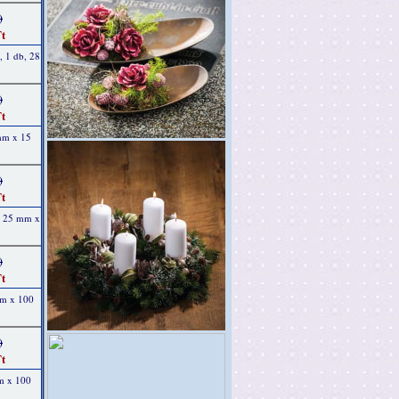
)
t
, 1 db, 28
)
t
 mm x 15
)
t
b, 25 mm x
)
t
mm x 100
)
t
mm x 100