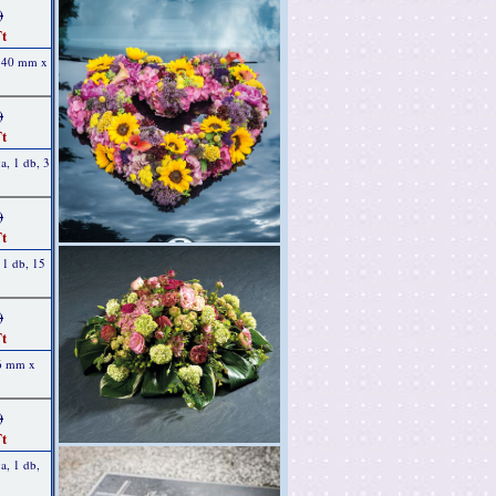
)
t
, 40 mm x
)
t
a, 1 db, 3
)
t
, 1 db, 15
)
t
 6 mm x
)
t
a, 1 db,