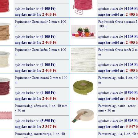
(4 105 Ft)
(4 105 Ft
ajánlott kisker ár:
ajánlott kisker ár:
2 405 Ft
2 405 F
nagyker nettó ár:
nagyker nettó ár:
Papírzsinór Greta natúr 2 mm x 100
Papírzsinór Greta narancs 
m
100 m
(4 105 Ft)
(4 105 Ft
ajánlott kisker ár:
ajánlott kisker ár:
2 405 Ft
2 405 F
nagyker nettó ár:
nagyker nettó ár:
Papírzsinór Greta krém 2 mm x 100
Papírzsinór Greta fehér 2 
m
m
(4 105 Ft)
(4 105 Ft
ajánlott kisker ár:
ajánlott kisker ár:
2 405 Ft
2 405 F
nagyker nettó ár:
nagyker nettó ár:
Papírzsinór Greta bordó 2 mm x 100
Pamutszalag, zöld, 1 db, 4
m
m
(4 105 Ft)
(5 590 Ft
ajánlott kisker ár:
ajánlott kisker ár:
2 405 Ft
3 346 F
nagyker nettó ár:
nagyker nettó ár:
Pamutszalag, rózsaszín, 1 db, 40 mm
Pamutszalag, natúr - fehér,
x 30 m
mm x 30 m
(5 595 Ft)
(5 595 Ft
ajánlott kisker ár:
ajánlott kisker ár:
3 347 Ft
3 347 F
nagyker nettó ár:
nagyker nettó ár:
Pamutszalag, mustársárga, 1 db, 40
Pamutszalag, lila, 1 db, 40