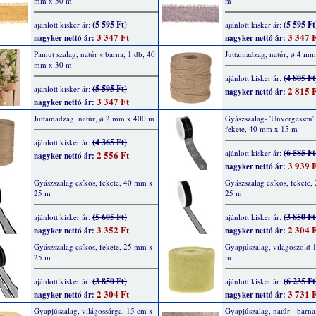
mm x 30 m
m
(5 595 Ft)
(5 595 Ft
ajánlott kisker ár:
ajánlott kisker ár:
3 347 Ft
3 347 F
nagyker nettó ár:
nagyker nettó ár:
Pamut szalag, natúr v.barna, 1 db, 40
Juttamadzag, natúr, ø 4 m
mm x 30 m
(4 805 Ft
ajánlott kisker ár:
(5 595 Ft)
ajánlott kisker ár:
2 815 F
nagyker nettó ár:
3 347 Ft
nagyker nettó ár:
Juttamadzag, natúr, ø 2 mm x 400 m
Gyászszalag- 'Unvergessen' f
fekete, 40 mm x 15 m
(4 365 Ft)
ajánlott kisker ár:
(6 585 Ft
ajánlott kisker ár:
2 556 Ft
nagyker nettó ár:
3 939 F
nagyker nettó ár:
Gyászszalag csíkos, fekete, 40 mm x
Gyászszalag csíkos, fekete
25 m
25 m
(5 605 Ft)
(3 850 Ft
ajánlott kisker ár:
ajánlott kisker ár:
3 352 Ft
2 304 F
nagyker nettó ár:
nagyker nettó ár:
Gyászszalag csíkos, fekete, 25 mm x
Gyapjúszalag, világoszöld 
25 m
m
(3 850 Ft)
(6 235 Ft
ajánlott kisker ár:
ajánlott kisker ár:
2 304 Ft
3 731 F
nagyker nettó ár:
nagyker nettó ár:
Gyapjúszalag, világossárga, 15 cm x
Gyapjúszalag, natúr - barna