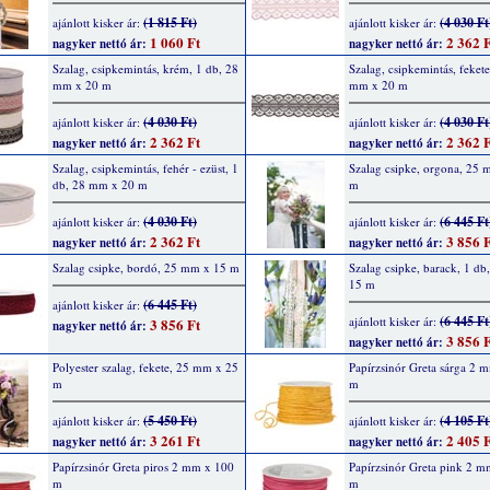
(1 815 Ft)
(4 030 Ft
ajánlott kisker ár:
ajánlott kisker ár:
1 060 Ft
2 362 F
nagyker nettó ár:
nagyker nettó ár:
Szalag, csipkemintás, krém, 1 db, 28
Szalag, csipkemintás, fekete
mm x 20 m
mm x 20 m
(4 030 Ft)
(4 030 Ft
ajánlott kisker ár:
ajánlott kisker ár:
2 362 Ft
2 362 F
nagyker nettó ár:
nagyker nettó ár:
Szalag, csipkemintás, fehér - ezüst, 1
Szalag csipke, orgona, 25
db, 28 mm x 20 m
m
(4 030 Ft)
(6 445 Ft
ajánlott kisker ár:
ajánlott kisker ár:
2 362 Ft
3 856 F
nagyker nettó ár:
nagyker nettó ár:
Szalag csipke, bordó, 25 mm x 15 m
Szalag csipke, barack, 1 d
15 m
(6 445 Ft)
ajánlott kisker ár:
(6 445 Ft
ajánlott kisker ár:
3 856 Ft
nagyker nettó ár:
3 856 F
nagyker nettó ár:
Polyester szalag, fekete, 25 mm x 25
Papírzsinór Greta sárga 2 
m
m
(5 450 Ft)
(4 105 Ft
ajánlott kisker ár:
ajánlott kisker ár:
3 261 Ft
2 405 F
nagyker nettó ár:
nagyker nettó ár:
Papírzsinór Greta piros 2 mm x 100
Papírzsinór Greta pink 2 
m
m