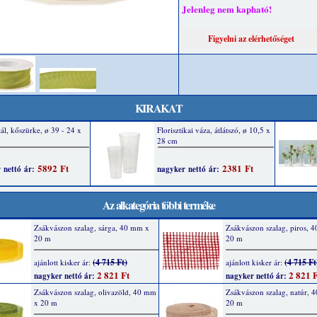
Jelenleg nem kapható!
KIRAKAT
Az alkategória többi terméke
Zsákvászon szalag, sárga, 40 mm x
Zsákvászon szalag, piros, 
20 m
20 m
(4 715 Ft)
(4 715 Ft
ajánlott kisker ár:
ajánlott kisker ár:
2 821 Ft
2 821 F
nagyker nettó ár:
nagyker nettó ár:
Zsákvászon szalag, olivazöld, 40 mm
Zsákvászon szalag, natúr, 
x 20 m
20 m