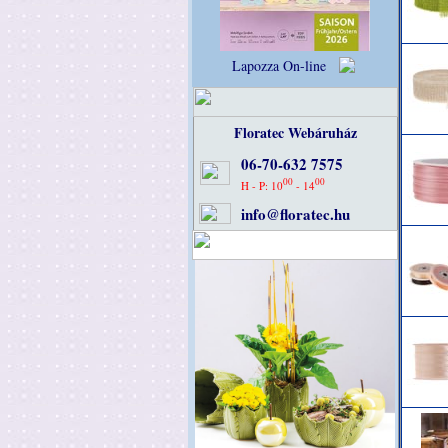
Lapozza On-line
Floratec Webáruház
06-70-632 7575
00
00
H - P: 10
- 14
info@floratec.hu