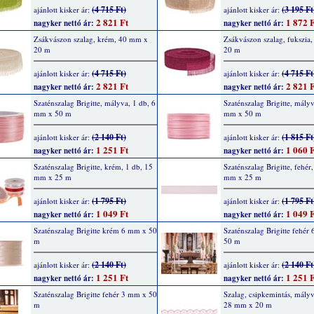
(4 715 Ft)
(3 195 Ft
ajánlott kisker ár:
ajánlott kisker ár:
2 821 Ft
1 872 F
nagyker nettó ár:
nagyker nettó ár:
Zsákvászon szalag, krém, 40 mm x
Zsákvászon szalag, fukszia
20 m
20 m
(4 715 Ft)
(4 715 Ft
ajánlott kisker ár:
ajánlott kisker ár:
2 821 Ft
2 821 F
nagyker nettó ár:
nagyker nettó ár:
Szaténszalag Brigitte, mályva, 1 db, 6
Szaténszalag Brigitte, mályv
mm x 50 m
mm x 50 m
(2 140 Ft)
(1 815 Ft
ajánlott kisker ár:
ajánlott kisker ár:
1 251 Ft
1 060 F
nagyker nettó ár:
nagyker nettó ár:
Szaténszalag Brigitte, krém, 1 db, 15
Szaténszalag Brigitte, fehér
mm x 25 m
mm x 25 m
(1 795 Ft)
(1 795 Ft
ajánlott kisker ár:
ajánlott kisker ár:
1 049 Ft
1 049 F
nagyker nettó ár:
nagyker nettó ár:
Szaténszalag Brigitte krém 6 mm x 50
Szaténszalag Brigitte fehér
m
50 m
(2 140 Ft)
(2 140 Ft
ajánlott kisker ár:
ajánlott kisker ár:
1 251 Ft
1 251 F
nagyker nettó ár:
nagyker nettó ár:
Szaténszalag Brigitte fehér 3 mm x 50
Szalag, csipkemintás, mályv
m
28 mm x 20 m