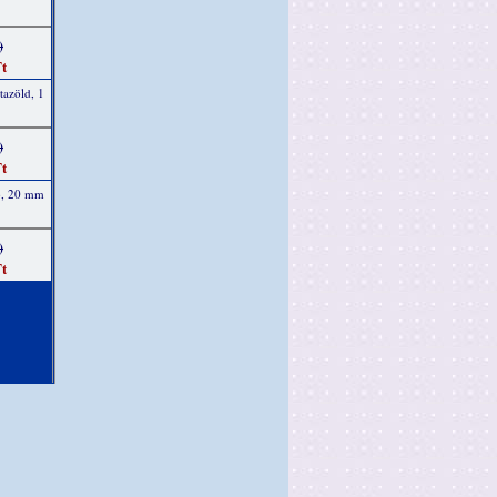
)
t
tazöld, 1
)
t
ab, 20 mm
)
t