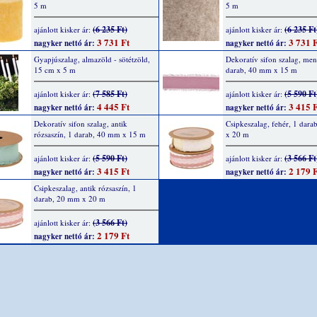
5 m
5 m
(6 235 Ft)
(6 235 Ft
ajánlott kisker ár:
ajánlott kisker ár:
3 731 Ft
3 731 F
nagyker nettó ár:
nagyker nettó ár:
Gyapjúszalag, almazöld - sötétzöld,
Dekoratív sifon szalag, men
15 cm x 5 m
darab, 40 mm x 15 m
(7 585 Ft)
(5 590 Ft
ajánlott kisker ár:
ajánlott kisker ár:
4 445 Ft
3 415 F
nagyker nettó ár:
nagyker nettó ár:
Dekoratív sifon szalag, antik
Csipkeszalag, fehér, 1 dar
rózsaszín, 1 darab, 40 mm x 15 m
x 20 m
(5 590 Ft)
(3 566 Ft
ajánlott kisker ár:
ajánlott kisker ár:
3 415 Ft
2 179 F
nagyker nettó ár:
nagyker nettó ár:
Csipkeszalag, antik rózsaszín, 1
darab, 20 mm x 20 m
(3 566 Ft)
ajánlott kisker ár:
2 179 Ft
nagyker nettó ár: