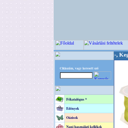
inőségi Virágkötészeti-, Esküvői-, Kegyeleti-ke
Cikkszám, vagy keresett szó
Főkatalógus *
Edények
Oázisok
Napi használati kellékek