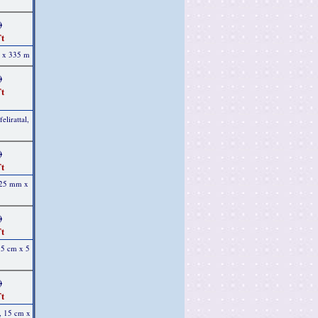
)
t
m x 335 m
)
t
elirattal,
)
t
, 25 mm x
)
t
15 cm x 5
)
t
, 15 cm x