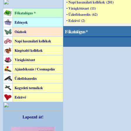
• Napi használati kellékek (201)
• Virágkötészet (11)
Főkatalógus *
• Üzletfelszerelés (62)
• Esküvő (2)
Edények
Főkatalógus *
Oázisok
Napi használati kellékek
Kiegészítő kellékek
Virágkötészet
Ajándékozás / Csomagolás
Üzletfelszerelés
Kegyeleti termékek
Esküvő
Lapozzd át!