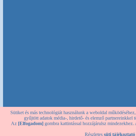
Sütiket és más technológiát használunk a weboldal működéséhez, st
gyűjtött adatok média-, hirdető- és elemző partnereinkkel
Az
[Elfogadom]
gombra kattintással hozzájárulsz mindezekhez. 
Részletes
süti tájékoztató