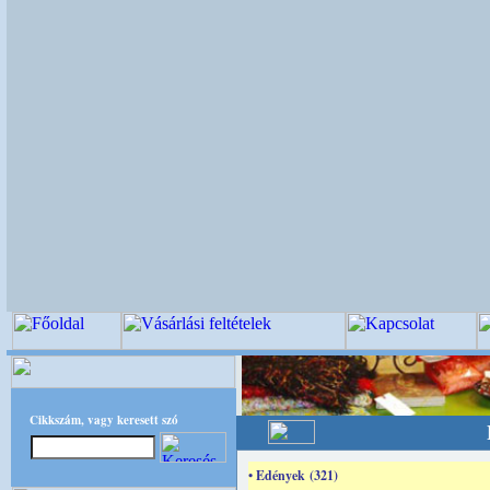
Cikkszám, vagy keresett szó
• Edények (321)