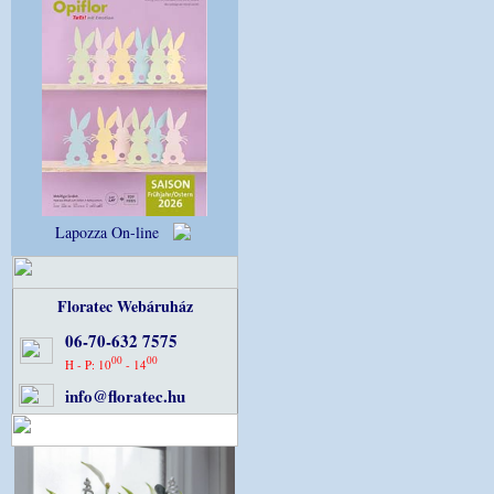
Lapozza On-line
Floratec Webáruház
06-70-632 7575
00
00
H - P: 10
- 14
info@floratec.hu