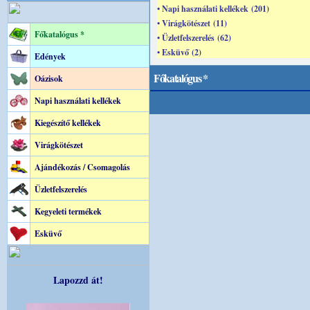
• Napi használati kellékek (201)
• Virágkötészet (11)
Főkatalógus *
• Üzletfelszerelés (62)
• Esküvő (2)
Edények
Főkatalógus *
Oázisok
Napi használati kellékek
Kiegészítő kellékek
Virágkötészet
Ajándékozás / Csomagolás
Üzletfelszerelés
Kegyeleti termékek
Esküvő
Lapozzd át!