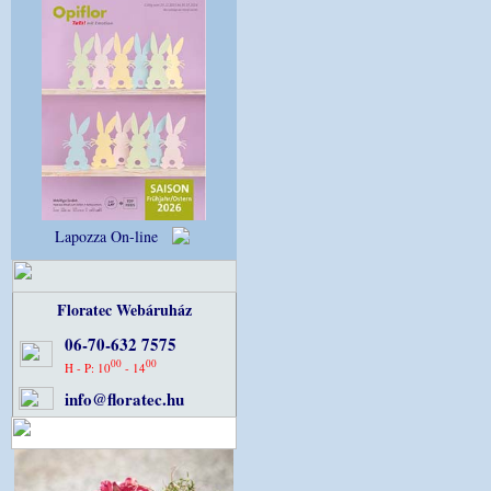
Lapozza On-line
Floratec Webáruház
06-70-632 7575
00
00
H - P: 10
- 14
info@floratec.hu