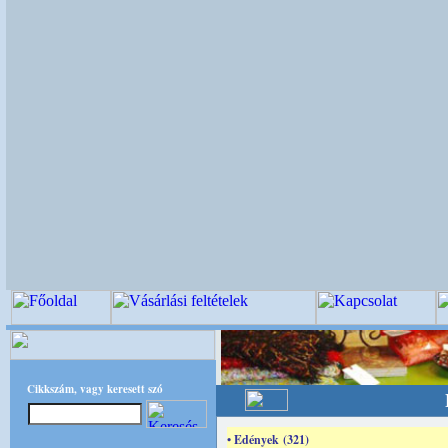
Cikkszám, vagy keresett szó
• Edények (321)