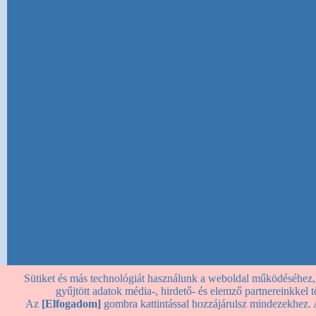
Sütiket és más technológiát használunk a weboldal működéséhez, st
gyűjtött adatok média-, hirdető- és elemző partnereinkkel
Az
[Elfogadom]
gombra kattintással hozzájárulsz mindezekhez. 