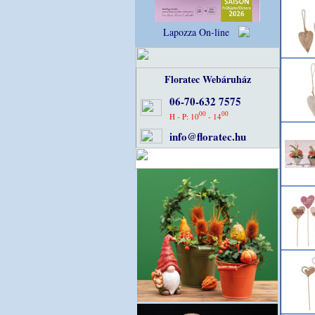
Lapozza On-line
Floratec Webáruház
06-70-632 7575
00
00
H - P: 10
- 14
info@floratec.hu