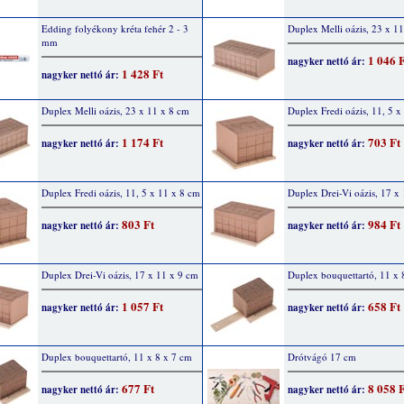
Edding folyékony kréta fehér 2 - 3
Duplex Melli oázis, 23 x 1
mm
1 046 
nagyker nettó ár:
1 428 Ft
nagyker nettó ár:
Duplex Melli oázis, 23 x 11 x 8 cm
Duplex Fredi oázis, 11, 5 x
1 174 Ft
703 Ft
nagyker nettó ár:
nagyker nettó ár:
Duplex Fredi oázis, 11, 5 x 11 x 8 cm
Duplex Drei-Vi oázis, 17 x
803 Ft
984 Ft
nagyker nettó ár:
nagyker nettó ár:
Duplex Drei-Vi oázis, 17 x 11 x 9 cm
Duplex bouquettartó, 11 x 
1 057 Ft
658 Ft
nagyker nettó ár:
nagyker nettó ár:
Duplex bouquettartó, 11 x 8 x 7 cm
Drótvágó 17 cm
677 Ft
8 058 
nagyker nettó ár:
nagyker nettó ár: