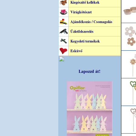
Kiegészítő kellékek
Virágkötészet
Ajándékozás / Csomagolás
Üzletfelszerelés
Kegyeleti termékek
Esküvő
Lapozzd át!