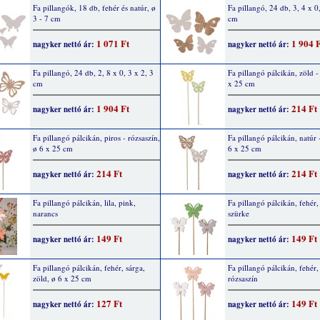
Fa pillangók, 18 db, fehér és natúr, ø
Fa pillangó, 24 db, 3, 4 x 0,
3 - 7 cm
cm
1 071 Ft
1 904 
nagyker nettó ár:
nagyker nettó ár:
Fa pillangó, 24 db, 2, 8 x 0, 3 x 2, 3
Fa pillangó pálcikán, zöld -
cm
x 25 cm
1 904 Ft
214 Ft
nagyker nettó ár:
nagyker nettó ár:
Fa pillangó pálcikán, piros - rózsaszín,
Fa pillangó pálcikán, natúr 
ø 6 x 25 cm
6 x 25 cm
214 Ft
214 Ft
nagyker nettó ár:
nagyker nettó ár:
Fa pillangó pálcikán, lila, pink,
Fa pillangó pálcikán, fehér,
narancs
szürke
149 Ft
149 Ft
nagyker nettó ár:
nagyker nettó ár:
Fa pillangó pálcikán, fehér, sárga,
Fa pillangó pálcikán, fehér,
zöld, ø 6 x 25 cm
rózsaszín
127 Ft
149 Ft
nagyker nettó ár:
nagyker nettó ár: