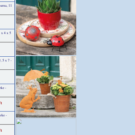
barna, 11
5 x 4 x 5
9, 5 x 7 -
rke -
Ft
rke -
Ft