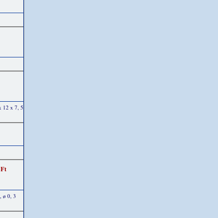
x 12 x 7, 5
 Ft
, ø 0, 3