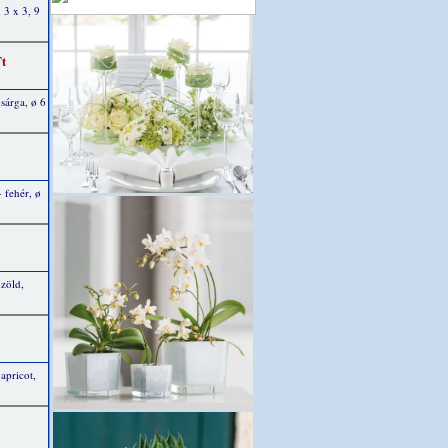
 3 x 3, 9
Ft
 sárga, ø 6
- fehér, ø
 zöld,
 apricot,