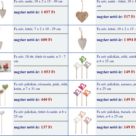
Fa szív, natúr, 10 x 2 x 15 - 30 cm
Fa szív, natúr - fehér, 10 x 
cm
1 057 Ft
nagyker nettó ár:
517 Ft
nagyker nettó ár:
Fa szív, fehér, 7 x 2 x 10 - 29 cm
Fa szív, fehér, 10 x 2 x 15 
600 Ft
1 094 
nagyker nettó ár:
nagyker nettó ár:
Fa szív, 18 db, fehér és natúr, ø 3 - 7
Fa szív pálcikán, zöld, szürk
cm
ø 6 x 25 cm
1 053 Ft
149 Ft
nagyker nettó ár:
nagyker nettó ár:
Fa szív pálcikán, rózsaszín, pink, zöld,
Fa szív pálcikán, narancs, pi
krém, ø 7 x 31 cm
6 x 25 cm
440 Ft
149 Ft
nagyker nettó ár:
nagyker nettó ár:
Fa szív pálcikán, fehér és natúr, ø 6 x
Fa szív pálcikán, barack, ró
25 cm
fehér, ø 6 x 25 cm
137 Ft
149 Ft
nagyker nettó ár:
nagyker nettó ár: