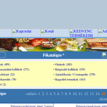
Főkatalógus *
ek (491)
• Oázisok (183)
használati kellékek (271)
• Kiegészítő kellékek (155)
kötészet (22)
• Ajándékozás / Csomagolás (270)
elszerelés (70)
• Kegyeleti termékek (163)
ő (2)
ógus
15.
«előző«
1.
2.
3.
4.
5.
6.
7.
8.
9.
10.
11.
12.
13.
14.
»köv
Faforgács ovális kosár, fehér, 3 részes
Faforgács kerek kosár, fehér