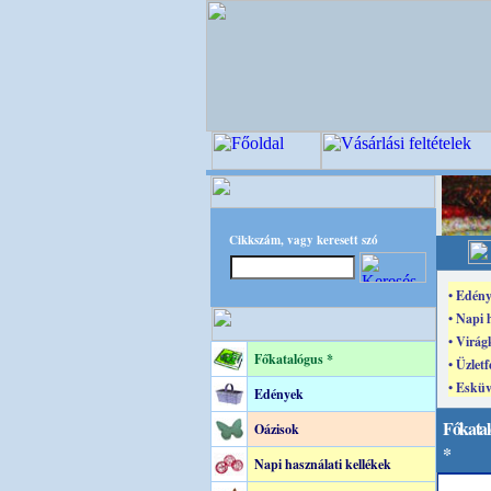
Cikkszám, vagy keresett szó
• Edény
• Napi 
• Virág
Főkatalógus *
• Üzletf
• Esküv
Edények
Főkatal
Oázisok
*
Napi használati kellékek