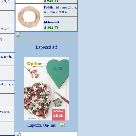
8 924 Ft
1 x 9, 5
Peddignád natúr 200 g,
ø 2 mm x 300 m
(4 627 Ft)
4 394 Ft
- 30 cm
Ft
Lapozzd át!
e, fehér,
nk, lila, ø
zsaszín,
Lapozza On-line