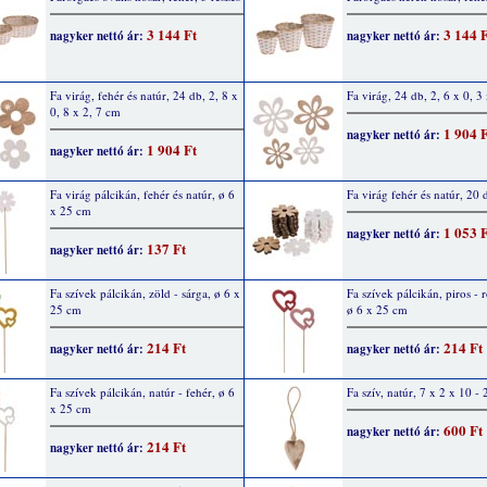
3 144 Ft
3 144 
nagyker nettó ár:
nagyker nettó ár:
Fa virág, fehér és natúr, 24 db, 2, 8 x
Fa virág, 24 db, 2, 6 x 0, 3
0, 8 x 2, 7 cm
1 904 
nagyker nettó ár:
1 904 Ft
nagyker nettó ár:
Fa virág pálcikán, fehér és natúr, ø 6
Fa virág fehér és natúr, 20 
x 25 cm
1 053 
nagyker nettó ár:
137 Ft
nagyker nettó ár:
Fa szívek pálcikán, zöld - sárga, ø 6 x
Fa szívek pálcikán, piros - r
25 cm
ø 6 x 25 cm
214 Ft
214 Ft
nagyker nettó ár:
nagyker nettó ár:
Fa szívek pálcikán, natúr - fehér, ø 6
Fa szív, natúr, 7 x 2 x 10 -
x 25 cm
600 Ft
nagyker nettó ár:
214 Ft
nagyker nettó ár: