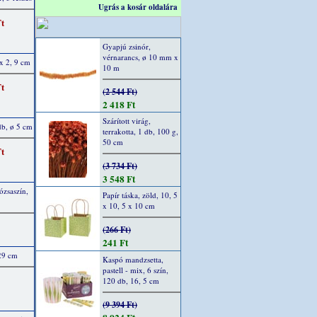
Ugrás a kosár oldalára
Ft
Gyapjú zsinór,
vérnarancs, ø 10 mm x
 x 2, 9 cm
10 m
Ft
(2 544 Ft)
2 418 Ft
Szárított virág,
db, ø 5 cm
terrakotta, 1 db, 100 g,
50 cm
Ft
(3 734 Ft)
3 548 Ft
ózsaszín,
Papír táska, zöld, 10, 5
x 10, 5 x 10 cm
(266 Ft)
241 Ft
 29 cm
Kaspó mandzsetta,
pastell - mix, 6 szín,
120 db, 16, 5 cm
(9 394 Ft)