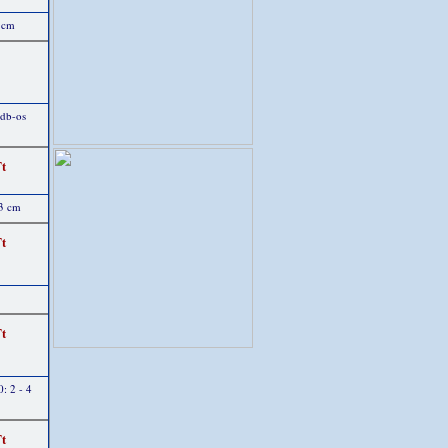
7 cm
 db-os
Ft
 3 cm
Ft
Ft
: 2 - 4
Ft