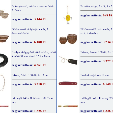
Fa forgács tál, szürke - meszes fehér,
Fa csibe, sárga, 7 x 3, 5 x 
3 részes
688 Ft
nagyker nettó ár:
3 144 Ft
nagyker nettó ár:
Fűzfavessző virághajó, natúr, 3
Fűzfavessző kosár, natúr, 2
darabos készlet
szett, 2 darabos
6 180 Ft
3 234 
nagyker nettó ár:
nagyker nettó ár:
Evelyn virággyűrű, sötétszürke, belső
Etikett, fekete, 100 db, 6 x
átmérő 31 cm, átmérő 55 x 8 cm
3 327 
nagyker nettó ár:
4 361 Ft
nagyker nettó ár:
Etikett, fehér, 100 db, 6 x 3 cm
Eredeti svajci kés 19 cm
3 210 Ft
6 548 
nagyker nettó ár:
nagyker nettó ár:
Edding® lakktoll, fekete 750: 2 - 4
Edding® lakktoll, arany 750
mm
mm
1 325 Ft
1 326 
nagyker nettó ár:
nagyker nettó ár: