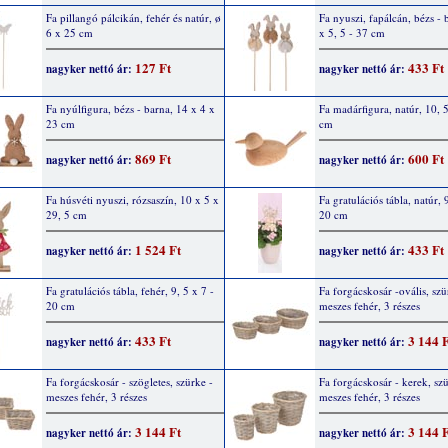
Fa pillangó pálcikán, fehér és natúr, ø
Fa nyuszi, fapálcán, bézs - 
6 x 25 cm
x 5, 5 - 37 cm
127 Ft
433 Ft
nagyker nettó ár:
nagyker nettó ár:
Fa nyúlfigura, bézs - barna, 14 x 4 x
Fa madárfigura, natúr, 10, 
23 cm
cm
869 Ft
600 Ft
nagyker nettó ár:
nagyker nettó ár:
Fa húsvéti nyuszi, rózsaszín, 10 x 5 x
Fa gratulációs tábla, natúr, 
29, 5 cm
20 cm
1 524 Ft
433 Ft
nagyker nettó ár:
nagyker nettó ár:
Fa gratulációs tábla, fehér, 9, 5 x 7 -
Fa forgácskosár -ovális, szü
20 cm
meszes fehér, 3 részes
433 Ft
3 144 
nagyker nettó ár:
nagyker nettó ár:
Fa forgácskosár - szögletes, szürke -
Fa forgácskosár - kerek, szü
meszes fehér, 3 részes
meszes fehér, 3 részes
3 144 Ft
3 144 
nagyker nettó ár:
nagyker nettó ár: