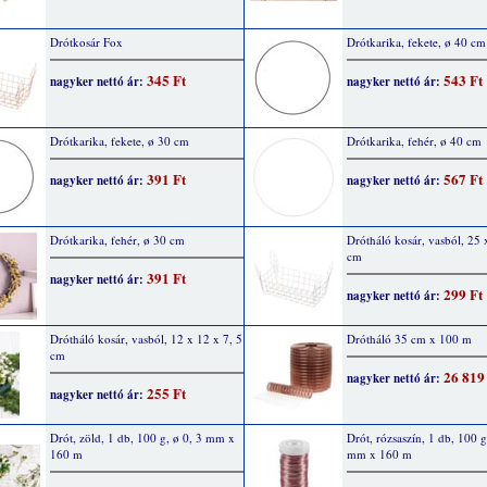
Drótkosár Fox
Drótkarika, fekete, ø 40 cm
345 Ft
543 Ft
nagyker nettó ár:
nagyker nettó ár:
Drótkarika, fekete, ø 30 cm
Drótkarika, fehér, ø 40 cm
391 Ft
567 Ft
nagyker nettó ár:
nagyker nettó ár:
Drótkarika, fehér, ø 30 cm
Drótháló kosár, vasból, 25 
cm
391 Ft
nagyker nettó ár:
299 Ft
nagyker nettó ár:
Drótháló kosár, vasból, 12 x 12 x 7, 5
Drótháló 35 cm x 100 m
cm
26 819
nagyker nettó ár:
255 Ft
nagyker nettó ár:
Drót, zöld, 1 db, 100 g, ø 0, 3 mm x
Drót, rózsaszín, 1 db, 100 g
160 m
mm x 160 m