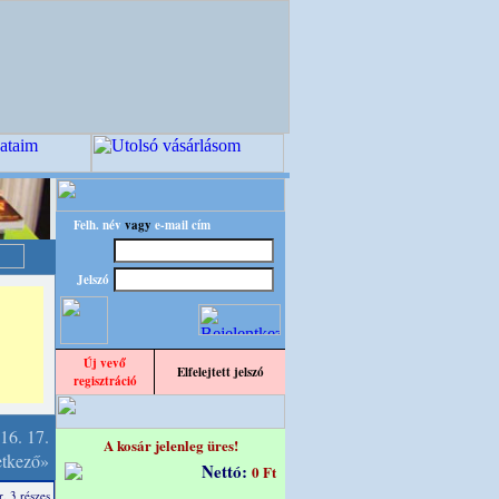
Felh. név
vagy
e-mail cím
Jelszó
Új vevő
Elfelejtett jelszó
regisztráció
16.
17.
A kosár jelenleg üres!
etkező»
Nettó:
0 Ft
, 3 részes