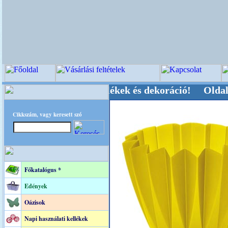
, Kegyeleti-kellékek és dekoráció! Oldalunkat a
Cikkszám, vagy keresett szó
Főkatalógus *
Edények
Oázisok
Napi használati kellékek