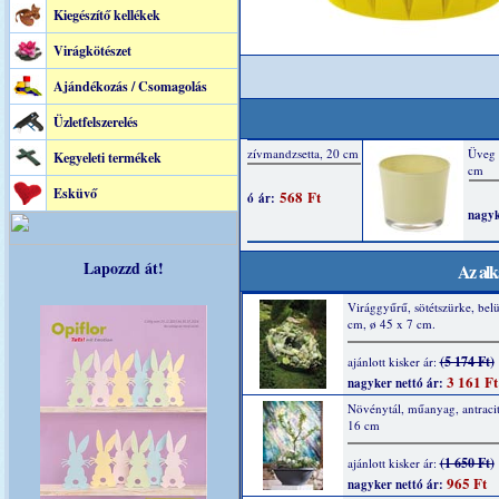
Kiegészítő kellékek
Virágkötészet
Ajándékozás / Csomagolás
Üzletfelszerelés
Kegyeleti termékek
Esküvő
Lapozzd át!
Az alk
Virággyűrű, sötétszürke, belü
cm, ø 45 x 7 cm.
(5 174 Ft)
ajánlott kisker ár:
3 161 Ft
nagyker nettó ár:
Növénytál, műanyag, antracit
16 cm
(1 650 Ft)
ajánlott kisker ár:
965 Ft
nagyker nettó ár: