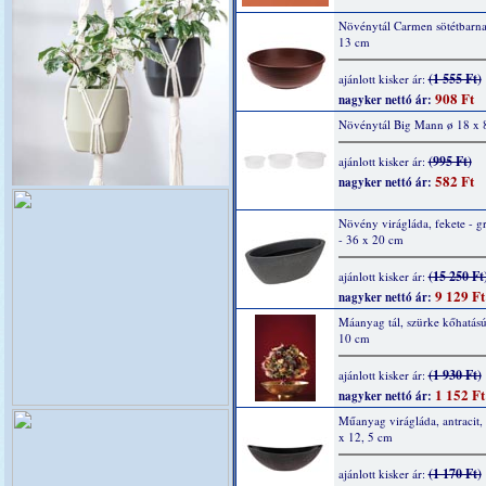
Növénytál Carmen sötétbarna
13 cm
(1 555 Ft)
ajánlott kisker ár:
908 Ft
nagyker nettó ár:
Növénytál Big Mann ø 18 x 
(995 Ft)
ajánlott kisker ár:
582 Ft
nagyker nettó ár:
Növény virágláda, fekete - gr
- 36 x 20 cm
(15 250 Ft
ajánlott kisker ár:
9 129 Ft
nagyker nettó ár:
Máanyag tál, szürke kőhatású
10 cm
(1 930 Ft)
ajánlott kisker ár:
1 152 Ft
nagyker nettó ár:
Műanyag virágláda, antracit,
x 12, 5 cm
(1 170 Ft)
ajánlott kisker ár: