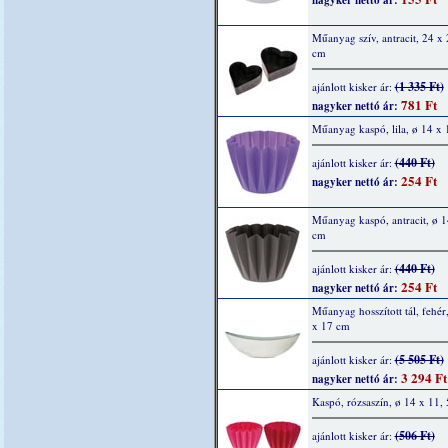
nagyker nettó ár:
Műanyag szív, antracit, 24 x 
cm
(1 335 Ft)
ajánlott kisker ár:
781 Ft
nagyker nettó ár:
Műanyag kaspó, lila, ø 14 x 
(440 Ft)
ajánlott kisker ár:
254 Ft
nagyker nettó ár:
Műanyag kaspó, antracit, ø 1
cm
(440 Ft)
ajánlott kisker ár:
254 Ft
nagyker nettó ár:
Műanyag hosszított tál, fehér
x 17 cm
(5 505 Ft)
ajánlott kisker ár:
3 294 Ft
nagyker nettó ár:
Kaspó, rózsaszín, ø 14 x 11,
(506 Ft)
ajánlott kisker ár: