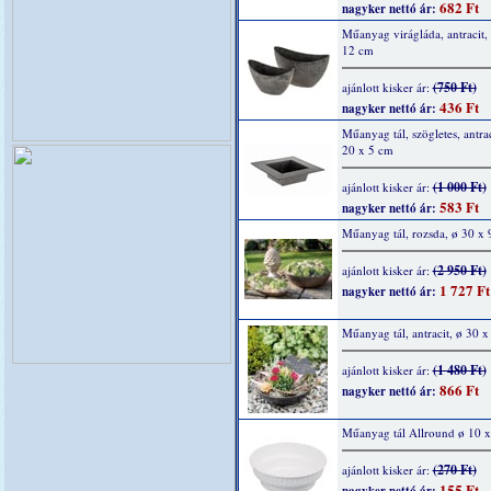
682 Ft
nagyker nettó ár:
Műanyag virágláda, antracit,
12 cm
(750 Ft)
ajánlott kisker ár:
436 Ft
nagyker nettó ár:
Műanyag tál, szögletes, antrac
20 x 5 cm
(1 000 Ft)
ajánlott kisker ár:
583 Ft
nagyker nettó ár:
Műanyag tál, rozsda, ø 30 x 
(2 950 Ft)
ajánlott kisker ár:
1 727 Ft
nagyker nettó ár:
Műanyag tál, antracit, ø 30 x
(1 480 Ft)
ajánlott kisker ár:
866 Ft
nagyker nettó ár:
Műanyag tál Allround ø 10 
(270 Ft)
ajánlott kisker ár:
155 Ft