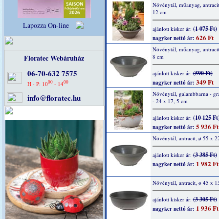
Növénytál, műanyag, antracit
12 cm
Lapozza On-line
(1 075 Ft)
ajánlott kisker ár:
626 Ft
nagyker nettó ár:
Növénytál, műanyag, antracit
Floratec Webáruház
8 cm
06-70-632 7575
(590 Ft)
ajánlott kisker ár:
349 Ft
00
00
nagyker nettó ár:
H - P: 10
- 14
Növénytál, galambbarna - grá
info@floratec.hu
- 24 x 17, 5 cm
(10 125 Ft
ajánlott kisker ár:
5 936 Ft
nagyker nettó ár:
Növénytál, antracit, ø 55 x 
(3 385 Ft)
ajánlott kisker ár:
1 982 Ft
nagyker nettó ár:
Növénytál, antracit, ø 45 x 1
(3 305 Ft)
ajánlott kisker ár:
1 936 Ft
nagyker nettó ár: