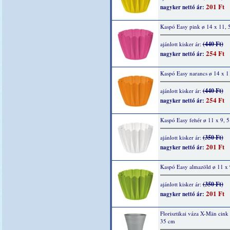
201 Ft
nagyker nettó ár:
Kaspó Easy pink ø 14 x 11, 
(440 Ft)
ajánlott kisker ár:
254 Ft
nagyker nettó ár:
Kaspó Easy narancs ø 14 x 1
(440 Ft)
ajánlott kisker ár:
254 Ft
nagyker nettó ár:
Kaspó Easy fehér ø 11 x 9, 
(350 Ft)
ajánlott kisker ár:
201 Ft
nagyker nettó ár:
Kaspó Easy almazöld ø 11 x 
(350 Ft)
ajánlott kisker ár:
201 Ft
nagyker nettó ár:
Florisztikai váza X-Män cink
35 cm