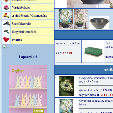
Virágkötészet
Ajándékozás / Csomagolás
Üzletfelszerelés
Kegyeleti termékek
Esküvő
Lapozzd át!
Az alk
Virággyűrű, sötétszürke, belü
cm, ø 45 x 7 cm.
(5 174 Ft)
ajánlott kisker ár:
3 161 Ft
nagyker nettó ár:
Növénytál, műanyag, antracit
16 cm
(1 650 Ft)
ajánlott kisker ár: