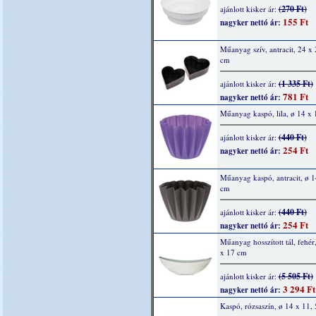
(270 Ft)
ajánlott kisker ár:
155 Ft
nagyker nettó ár:
Műanyag szív, antracit, 24 x 
cm
(1 335 Ft)
ajánlott kisker ár:
781 Ft
nagyker nettó ár:
Műanyag kaspó, lila, ø 14 x 
(440 Ft)
ajánlott kisker ár:
254 Ft
nagyker nettó ár:
Műanyag kaspó, antracit, ø 1
cm
(440 Ft)
ajánlott kisker ár:
254 Ft
nagyker nettó ár:
Műanyag hosszított tál, fehér
x 17 cm
(5 505 Ft)
ajánlott kisker ár:
3 294 Ft
nagyker nettó ár:
Kaspó, rózsaszín, ø 14 x 11,