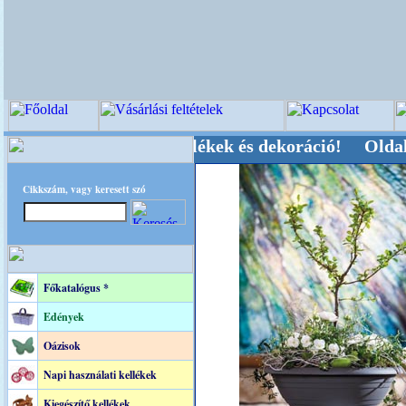
, Kegyeleti-kellékek és dekoráció! Oldalunkat a
Cikkszám, vagy keresett szó
Főkatalógus *
Edények
Oázisok
Napi használati kellékek
Kiegészítő kellékek