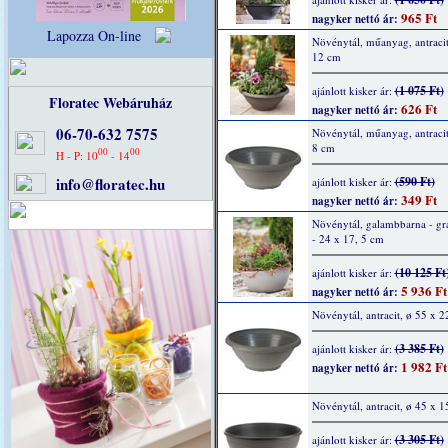
965 Ft
nagyker nettó ár:
Lapozza On-line
Növénytál, műanyag, antracit
12 cm
(1 075 Ft)
ajánlott kisker ár:
Floratec Webáruház
626 Ft
nagyker nettó ár:
06-70-632 7575
Növénytál, műanyag, antracit
8 cm
00
00
H - P: 10
- 14
info@floratec.hu
(590 Ft)
ajánlott kisker ár:
349 Ft
nagyker nettó ár:
Növénytál, galambbarna - grá
- 24 x 17, 5 cm
(10 125 Ft
ajánlott kisker ár:
5 936 Ft
nagyker nettó ár:
Növénytál, antracit, ø 55 x 
(3 385 Ft)
ajánlott kisker ár:
1 982 Ft
nagyker nettó ár:
Növénytál, antracit, ø 45 x 1
(3 305 Ft)
ajánlott kisker ár: