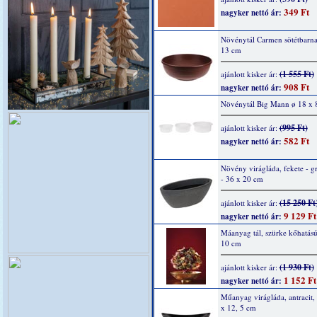
349 Ft
nagyker nettó ár:
Növénytál Carmen sötétbarna
13 cm
(1 555 Ft)
ajánlott kisker ár:
908 Ft
nagyker nettó ár:
Növénytál Big Mann ø 18 x 
(995 Ft)
ajánlott kisker ár:
582 Ft
nagyker nettó ár:
Növény virágláda, fekete - gr
- 36 x 20 cm
(15 250 Ft
ajánlott kisker ár:
9 129 Ft
nagyker nettó ár:
Máanyag tál, szürke kőhatású
10 cm
(1 930 Ft)
ajánlott kisker ár:
1 152 Ft
nagyker nettó ár:
Műanyag virágláda, antracit,
x 12, 5 cm