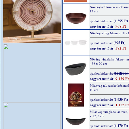
Növénytál Carmen sötétbarna
13 cm
(1 555 Ft)
ajánlott kisker ár:
908 Ft
nagyker nettó ár:
Növénytál Big Mann ø 18 x 
(995 Ft)
ajánlott kisker ár:
582 Ft
nagyker nettó ár:
Növény virágláda, fekete - gr
- 36 x 20 cm
(15 250 Ft
ajánlott kisker ár:
9 129 Ft
nagyker nettó ár:
Máanyag tál, szürke kőhatású
10 cm
(1 930 Ft)
ajánlott kisker ár:
1 152 Ft
nagyker nettó ár:
Műanyag virágláda, antracit,
x 12, 5 cm
(1 170 Ft)
ajánlott kisker ár: