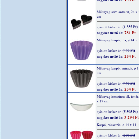
nagyker nettó ár:
Műanyag szív, antracit, 24 x 
cm
(1 335 Ft)
ajánlott kisker ár:
781 Ft
nagyker nettó ár:
Műanyag kaspó, lila, ø 14 x 
(440 Ft)
ajánlott kisker ár:
254 Ft
nagyker nettó ár:
Műanyag kaspó, antracit, ø 1
cm
(440 Ft)
ajánlott kisker ár:
254 Ft
nagyker nettó ár:
Műanyag hosszított tál, fehér
x 17 cm
(5 505 Ft)
ajánlott kisker ár:
3 294 Ft
nagyker nettó ár:
Kaspó, rózsaszín, ø 14 x 11,
(506 Ft)
ajánlott kisker ár: