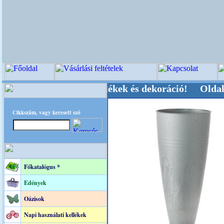
, Kegyeleti-kellékek és dekoráció! Oldalunkat a
Cikkszám, vagy keresett szó
Főkatalógus *
Edények
Oázisok
Napi használati kellékek