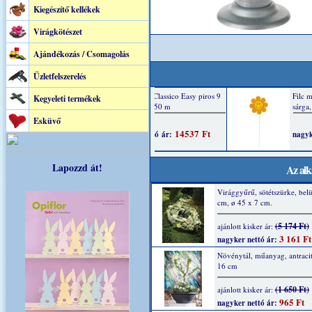
Kiegészítő kellékek
Virágkötészet
Ajándékozás / Csomagolás
Üzletfelszerelés
Kegyeleti termékek
Esküvő
Lapozzd át!
Az alk
Virággyűrű, sötétszürke, belü
cm, ø 45 x 7 cm.
(5 174 Ft)
ajánlott kisker ár:
3 161 Ft
nagyker nettó ár:
Növénytál, műanyag, antracit
16 cm
(1 650 Ft)
ajánlott kisker ár:
965 Ft
nagyker nettó ár: