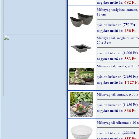
682 Ft
nagyker nettó ár:
Műanyag virágláda, antracit,
12 cm
(750 Ft)
ajánlott kisker ár:
436 Ft
nagyker nettó ár:
Műanyag tál, szögletes, antrac
20 x 5 cm
(1 000 Ft)
ajánlott kisker ár:
583 Ft
nagyker nettó ár:
Műanyag tál, rozsda, ø 30 x 
(2 950 Ft)
ajánlott kisker ár:
1 727 Ft
nagyker nettó ár:
Műanyag tál, antracit, ø 30 x
(1 480 Ft)
ajánlott kisker ár:
866 Ft
nagyker nettó ár:
Műanyag tál Allround ø 10 
(270 Ft)
ajánlott kisker ár:
155 Ft