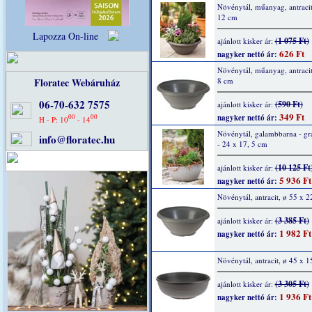
Növénytál, műanyag, antracit
12 cm
Lapozza On-line
(1 075 Ft)
ajánlott kisker ár:
626 Ft
nagyker nettó ár:
Növénytál, műanyag, antracit
Floratec Webáruház
8 cm
06-70-632 7575
(590 Ft)
ajánlott kisker ár:
349 Ft
00
00
nagyker nettó ár:
H - P: 10
- 14
Növénytál, galambbarna - grá
info@floratec.hu
- 24 x 17, 5 cm
(10 125 Ft
ajánlott kisker ár:
5 936 Ft
nagyker nettó ár:
Növénytál, antracit, ø 55 x 
(3 385 Ft)
ajánlott kisker ár:
1 982 Ft
nagyker nettó ár:
Növénytál, antracit, ø 45 x 1
(3 305 Ft)
ajánlott kisker ár:
1 936 Ft
nagyker nettó ár: