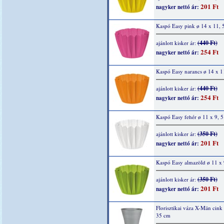
201 Ft
nagyker nettó ár:
Kaspó Easy pink ø 14 x 11, 
(440 Ft)
ajánlott kisker ár:
254 Ft
nagyker nettó ár:
Kaspó Easy narancs ø 14 x 1
(440 Ft)
ajánlott kisker ár:
254 Ft
nagyker nettó ár:
Kaspó Easy fehér ø 11 x 9, 
(350 Ft)
ajánlott kisker ár:
201 Ft
nagyker nettó ár:
Kaspó Easy almazöld ø 11 x 
(350 Ft)
ajánlott kisker ár:
201 Ft
nagyker nettó ár:
Florisztikai váza X-Män cink
35 cm