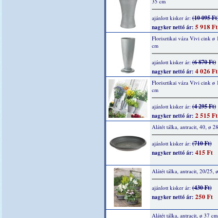
35 cm
(10 095 Ft
ajánlott kisker ár:
5 918 Ft
nagyker nettó ár:
Florisztikai váza Vivi cink ø
cm
(6 870 Ft)
ajánlott kisker ár:
4 026 Ft
nagyker nettó ár:
Florisztikai váza Vivi cink ø
cm
(4 295 Ft)
ajánlott kisker ár:
2 515 Ft
nagyker nettó ár:
Alátét tálka, antracit, 40, ø 2
(710 Ft)
ajánlott kisker ár:
415 Ft
nagyker nettó ár:
Alátét tálka, antracit, 20/25,
(430 Ft)
ajánlott kisker ár:
250 Ft
nagyker nettó ár:
Alátét tálka, antracit, ø 37 cm