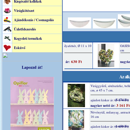
Kiegészítő kellékek
Virágkötészet
Ajándékozás / Csomagolás
Üzletfelszerelés
Kegyeleti termékek
Esküvő
Lapozzd át!
Az alk
Virággyűrű, sötétszürke, belü
cm, ø 45 x 7 cm.
(5 174 Ft)
ajánlott kisker ár:
3 161 Ft
nagyker nettó ár:
Növénytál, műanyag, antracit
16 cm
(1 650 Ft)
ajánlott kisker ár: