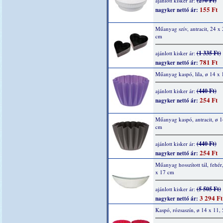
(270 Ft)
ajánlott kisker ár:
155 Ft
nagyker nettó ár:
Műanyag szív, antracit, 24 x 
cm
(1 335 Ft)
ajánlott kisker ár:
781 Ft
nagyker nettó ár:
Műanyag kaspó, lila, ø 14 x 
(440 Ft)
ajánlott kisker ár:
254 Ft
nagyker nettó ár:
Műanyag kaspó, antracit, ø 1
cm
(440 Ft)
ajánlott kisker ár:
254 Ft
nagyker nettó ár:
Műanyag hosszított tál, fehér
x 17 cm
(5 505 Ft)
ajánlott kisker ár:
3 294 Ft
nagyker nettó ár:
Kaspó, rózsaszín, ø 14 x 11,