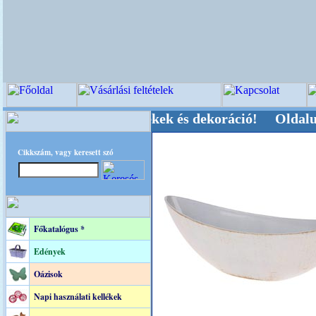
 Kegyeleti-kellékek és dekoráció! Oldalunkat ak
Cikkszám, vagy keresett szó
Főkatalógus *
Edények
Oázisok
Napi használati kellékek