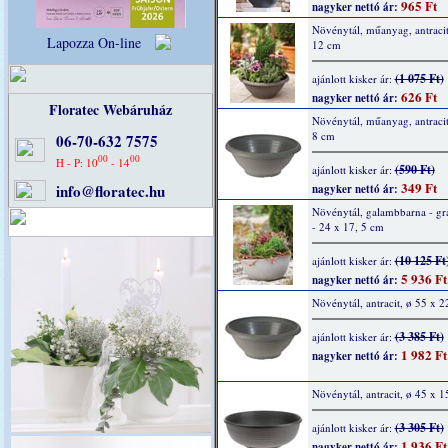
965 Ft
nagyker nettó ár:
Növénytál, műanyag, antracit
Lapozza On-line
12 cm
(1 075 Ft)
ajánlott kisker ár:
626 Ft
nagyker nettó ár:
Floratec Webáruház
Növénytál, műanyag, antracit
8 cm
06-70-632 7575
00
00
H - P: 10
- 14
(590 Ft)
ajánlott kisker ár:
349 Ft
info@floratec.hu
nagyker nettó ár:
Növénytál, galambbarna - grá
- 24 x 17, 5 cm
(10 125 Ft
ajánlott kisker ár:
5 936 Ft
nagyker nettó ár:
Növénytál, antracit, ø 55 x 
(3 385 Ft)
ajánlott kisker ár:
1 982 Ft
nagyker nettó ár:
Növénytál, antracit, ø 45 x 1
(3 305 Ft)
ajánlott kisker ár:
1 936 Ft
nagyker nettó ár: