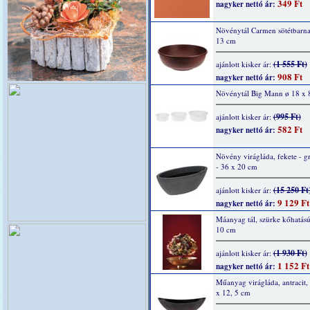
349 Ft
nagyker nettó ár:
Növénytál Carmen sötétbarna
13 cm
(1 555 Ft)
ajánlott kisker ár:
908 Ft
nagyker nettó ár:
Növénytál Big Mann ø 18 x 
(995 Ft)
ajánlott kisker ár:
582 Ft
nagyker nettó ár:
Növény virágláda, fekete - gr
- 36 x 20 cm
(15 250 Ft
ajánlott kisker ár:
9 129 Ft
nagyker nettó ár:
Máanyag tál, szürke kőhatású
10 cm
(1 930 Ft)
ajánlott kisker ár:
1 152 Ft
nagyker nettó ár:
Műanyag virágláda, antracit,
x 12, 5 cm