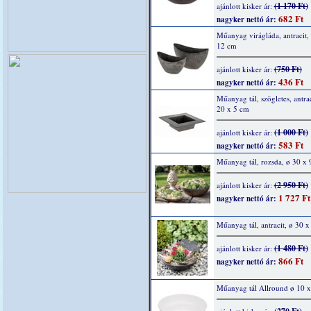
(1 170 Ft)
ajánlott kisker ár:
682 Ft
nagyker nettó ár:
Műanyag virágláda, antracit,
12 cm
(750 Ft)
ajánlott kisker ár:
436 Ft
nagyker nettó ár:
Műanyag tál, szögletes, antrac
20 x 5 cm
(1 000 Ft)
ajánlott kisker ár:
583 Ft
nagyker nettó ár:
Műanyag tál, rozsda, ø 30 x 
(2 950 Ft)
ajánlott kisker ár:
1 727 Ft
nagyker nettó ár:
Műanyag tál, antracit, ø 30 x
(1 480 Ft)
ajánlott kisker ár:
866 Ft
nagyker nettó ár:
Műanyag tál Allround ø 10 