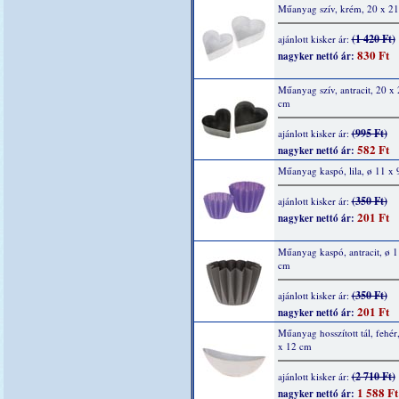
Műanyag szív, krém, 20 x 21
(1 420 Ft)
ajánlott kisker ár:
830 Ft
nagyker nettó ár:
Műanyag szív, antracit, 20 x 
cm
(995 Ft)
ajánlott kisker ár:
582 Ft
nagyker nettó ár:
Műanyag kaspó, lila, ø 11 x 
(350 Ft)
ajánlott kisker ár:
201 Ft
nagyker nettó ár:
Műanyag kaspó, antracit, ø 1
cm
(350 Ft)
ajánlott kisker ár:
201 Ft
nagyker nettó ár:
Műanyag hosszított tál, fehér
x 12 cm
(2 710 Ft)
ajánlott kisker ár:
1 588 Ft
nagyker nettó ár: