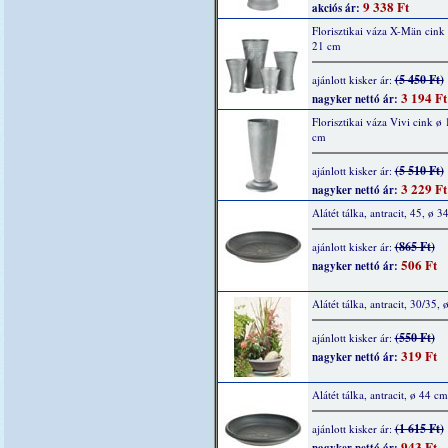
9 338 Ft
akciós ár:
Florisztikai váza X-Män cink
21 cm
(5 450 Ft)
ajánlott kisker ár:
3 194 Ft
nagyker nettó ár:
Florisztikai váza Vivi cink ø
cm
(5 510 Ft)
ajánlott kisker ár:
3 229 Ft
nagyker nettó ár:
Alátét tálka, antracit, 45, ø 3
(865 Ft)
ajánlott kisker ár:
506 Ft
nagyker nettó ár:
Alátét tálka, antracit, 30/35,
(550 Ft)
ajánlott kisker ár:
319 Ft
nagyker nettó ár:
Alátét tálka, antracit, ø 44 cm
(1 615 Ft)
ajánlott kisker ár:
943 Ft