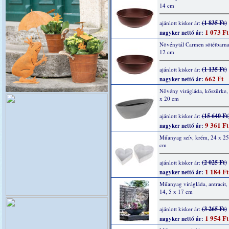
14 cm
(1 835 Ft)
ajánlott kisker ár:
1 073 Ft
nagyker nettó ár:
Növénytál Carmen sötétbarna
12 cm
(1 135 Ft)
ajánlott kisker ár:
662 Ft
nagyker nettó ár:
Növény virágláda, kőszürke,
x 20 cm
(15 640 Ft
ajánlott kisker ár:
9 361 Ft
nagyker nettó ár:
Műanyag szív, krém, 24 x 25,
cm
(2 025 Ft)
ajánlott kisker ár:
1 184 Ft
nagyker nettó ár:
Műanyag virágláda, antracit, 
14, 5 x 17 cm
(3 265 Ft)
ajánlott kisker ár:
1 954 Ft
nagyker nettó ár: