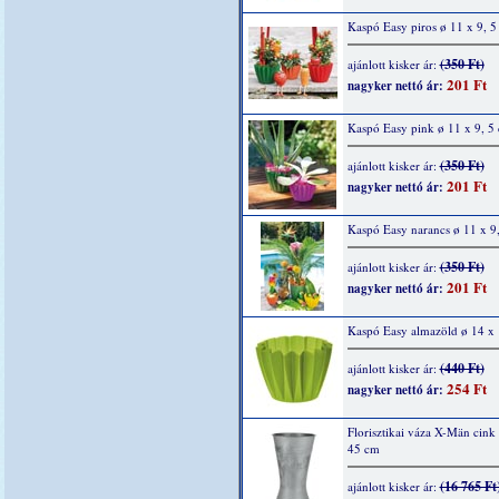
Kaspó Easy piros ø 11 x 9, 5
(350 Ft)
ajánlott kisker ár:
201 Ft
nagyker nettó ár:
Kaspó Easy pink ø 11 x 9, 5
(350 Ft)
ajánlott kisker ár:
201 Ft
nagyker nettó ár:
Kaspó Easy narancs ø 11 x 9
(350 Ft)
ajánlott kisker ár:
201 Ft
nagyker nettó ár:
Kaspó Easy almazöld ø 14 x 
(440 Ft)
ajánlott kisker ár:
254 Ft
nagyker nettó ár:
Florisztikai váza X-Män cink
45 cm
(16 765 Ft
ajánlott kisker ár: