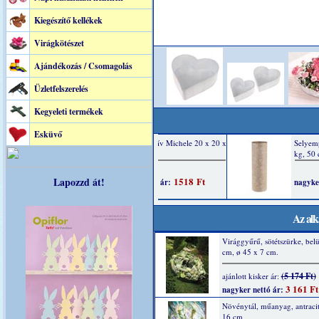
Kiegészítő kellékek
Virágkötészet
Ajándékozás / Csomagolás
Üzletfelszerelés
Kegyeleti termékek
Esküvő
Lapozzd át!
Az alk
Virággyűrű, sötétszürke, belü
cm, ø 45 x 7 cm.
(5 174 Ft)
ajánlott kisker ár:
3 161 Ft
nagyker nettó ár:
Növénytál, műanyag, antracit
16 cm