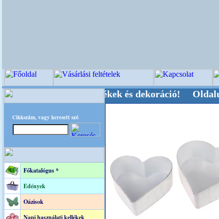
, Kegyeleti-kellékek és dekoráció! Oldalunkat a
Cikkszám, vagy keresett szó
Főkatalógus *
Edények
Oázisok
Napi használati kellékek