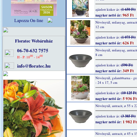
(1 650 Ft)
ajánlott kisker ár:
965 Ft
nagyker nettó ár:
Lapozza On-line
Növénytál, műanyag, antracit
12 cm
(1 075 Ft)
ajánlott kisker ár:
Floratec Webáruház
626 Ft
nagyker nettó ár:
06-70-632 7575
Növénytál, műanyag, antracit
8 cm
00
00
H - P: 10
- 14
info@floratec.hu
(590 Ft)
ajánlott kisker ár:
349 Ft
nagyker nettó ár:
Növénytál, galambbarna - grá
- 24 x 17, 5 cm
(10 125 Ft
ajánlott kisker ár:
5 936 Ft
nagyker nettó ár:
Növénytál, antracit, ø 55 x 
(3 385 Ft)
ajánlott kisker ár:
1 982 Ft
nagyker nettó ár:
Növénytál, antracit, ø 45 x 1