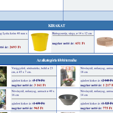
KIRAKAT
Az alkategória többi terméke
Virággyűrű, sötétszürke, belül ø 23
Növénytál, műanyag, antrac
cm, ø 45 x 7 cm.
18 cm
(5 174 Ft)
(2 040 Ft
ajánlott kisker ár:
ajánlott kisker ár:
3 161 Ft
1 217 F
nagyker nettó ár:
nagyker nettó ár:
Növénytál, műanyag, antracit ø 40 x
Növénytál, műanyag, antrac
16 cm
14 cm
(1 650 Ft)
(1 325 Ft
ajánlott kisker ár:
ajánlott kisker ár:
965 Ft
775 Ft
nagyker nettó ár:
nagyker nettó ár: