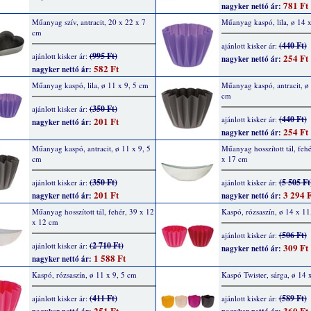
781 Ft
nagyker nettó ár:
Műanyag szív, antracit, 20 x 22 x 7
Műanyag kaspó, lila, ø 14 
cm
(440 Ft)
ajánlott kisker ár:
(995 Ft)
ajánlott kisker ár:
254 Ft
nagyker nettó ár:
582 Ft
nagyker nettó ár:
Műanyag kaspó, lila, ø 11 x 9, 5 cm
Műanyag kaspó, antracit, ø 
cm
(350 Ft)
ajánlott kisker ár:
(440 Ft)
ajánlott kisker ár:
201 Ft
nagyker nettó ár:
254 Ft
nagyker nettó ár:
Műanyag kaspó, antracit, ø 11 x 9, 5
Műanyag hosszított tál, feh
cm
x 17 cm
(350 Ft)
(5 505 Ft
ajánlott kisker ár:
ajánlott kisker ár:
201 Ft
3 294 F
nagyker nettó ár:
nagyker nettó ár:
Műanyag hosszított tál, fehér, 39 x 12
Kaspó, rózsaszín, ø 14 x 11
x 12 cm
(506 Ft)
ajánlott kisker ár:
(2 710 Ft)
ajánlott kisker ár:
309 Ft
nagyker nettó ár:
1 588 Ft
nagyker nettó ár:
Kaspó, rózsaszín, ø 11 x 9, 5 cm
Kaspó Twister, sárga, ø 14 
(411 Ft)
(589 Ft)
ajánlott kisker ár:
ajánlott kisker ár:
251 Ft
360 Ft