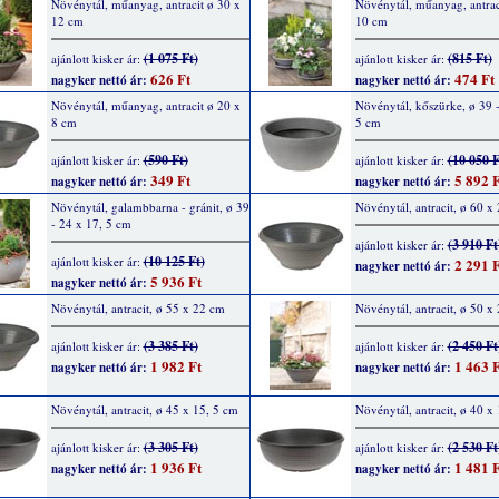
Növénytál, műanyag, antracit ø 30 x
Növénytál, műanyag, antrac
12 cm
10 cm
(1 075 Ft)
(815 Ft)
ajánlott kisker ár:
ajánlott kisker ár:
626 Ft
474 Ft
nagyker nettó ár:
nagyker nettó ár:
Növénytál, műanyag, antracit ø 20 x
Növénytál, kőszürke, ø 39 -
8 cm
5 cm
(590 Ft)
(10 050 F
ajánlott kisker ár:
ajánlott kisker ár:
349 Ft
5 892 F
nagyker nettó ár:
nagyker nettó ár:
Növénytál, galambbarna - gránit, ø 39
Növénytál, antracit, ø 60 x
- 24 x 17, 5 cm
(3 910 Ft
ajánlott kisker ár:
(10 125 Ft)
ajánlott kisker ár:
2 291 F
nagyker nettó ár:
5 936 Ft
nagyker nettó ár:
Növénytál, antracit, ø 55 x 22 cm
Növénytál, antracit, ø 50 x
(3 385 Ft)
(2 450 Ft
ajánlott kisker ár:
ajánlott kisker ár:
1 982 Ft
1 463 F
nagyker nettó ár:
nagyker nettó ár:
Növénytál, antracit, ø 45 x 15, 5 cm
Növénytál, antracit, ø 40 x
(3 305 Ft)
(2 530 Ft
ajánlott kisker ár:
ajánlott kisker ár:
1 936 Ft
1 481 F
nagyker nettó ár:
nagyker nettó ár: