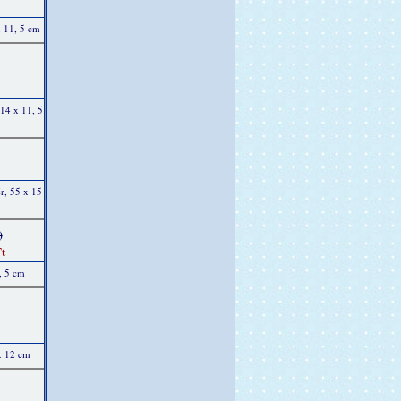
x 11, 5 cm
14 x 11, 5
ér, 55 x 15
)
t
, 5 cm
x 12 cm