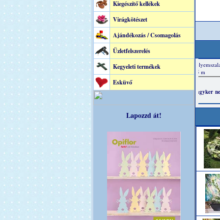
Kiegészítő kellékek
Virágkötészet
Ajándékozás / Csomagolás
Üzletfelszerelés
Kegyeleti termékek
Esküvő
Lapozzd át!