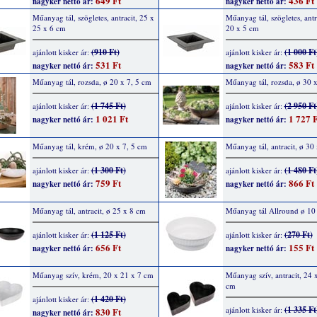
649 Ft
436 Ft
nagyker nettó ár:
nagyker nettó ár:
Műanyag tál, szögletes, antracit, 25 x
Műanyag tál, szögletes, antr
25 x 6 cm
20 x 5 cm
(910 Ft)
(1 000 Ft
ajánlott kisker ár:
ajánlott kisker ár:
531 Ft
583 Ft
nagyker nettó ár:
nagyker nettó ár:
Műanyag tál, rozsda, ø 20 x 7, 5 cm
Műanyag tál, rozsda, ø 30 
(1 745 Ft)
(2 950 Ft
ajánlott kisker ár:
ajánlott kisker ár:
1 021 Ft
1 727 F
nagyker nettó ár:
nagyker nettó ár:
Műanyag tál, krém, ø 20 x 7, 5 cm
Műanyag tál, antracit, ø 30
(1 300 Ft)
(1 480 Ft
ajánlott kisker ár:
ajánlott kisker ár:
759 Ft
866 Ft
nagyker nettó ár:
nagyker nettó ár:
Műanyag tál, antracit, ø 25 x 8 cm
Műanyag tál Allround ø 10
(1 125 Ft)
(270 Ft)
ajánlott kisker ár:
ajánlott kisker ár:
656 Ft
155 Ft
nagyker nettó ár:
nagyker nettó ár:
Műanyag szív, krém, 20 x 21 x 7 cm
Műanyag szív, antracit, 24 
cm
(1 420 Ft)
ajánlott kisker ár:
(1 335 Ft
ajánlott kisker ár:
830 Ft
nagyker nettó ár: