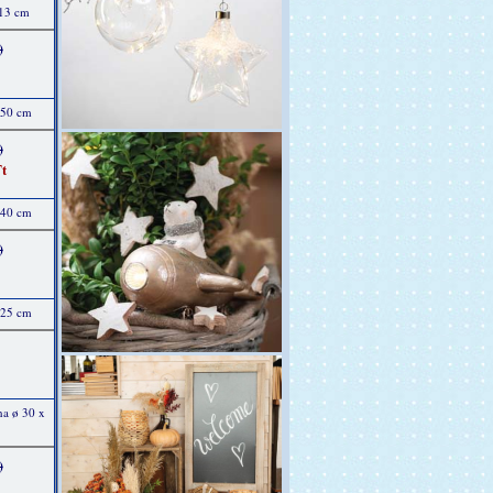
 13 cm
)
 50 cm
)
t
 40 cm
)
 25 cm
na ø 30 x
)