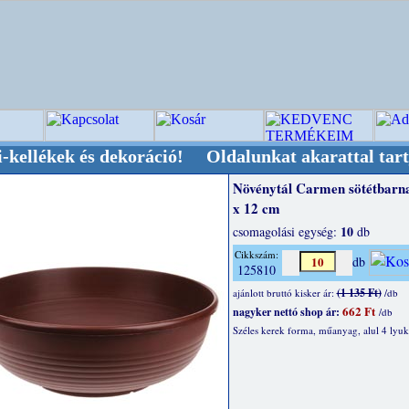
 és dekoráció! Oldalunkat akarattal tartjuk "Ol
Növénytál Carmen sötétbarna
x 12 cm
10
csomagolási egység:
db
Cikkszám:
db
125810
(1 135 Ft)
ajánlott bruttó kisker ár:
/db
662 Ft
nagyker nettó shop ár:
/db
Széles kerek forma, műanyag, alul 4 lyuk