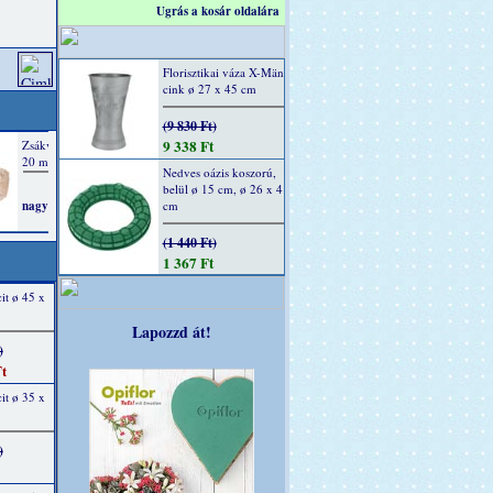
Ugrás a kosár oldalára
Florisztikai váza X-Män
cink ø 27 x 45 cm
(9 830 Ft)
9 338 Ft
Nedves oázis koszorú,
belül ø 15 cm, ø 26 x 4
cm
(1 440 Ft)
1 367 Ft
it ø 45 x
Lapozzd át!
)
t
it ø 35 x
)