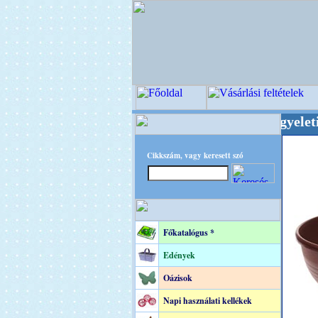
i Virágkötészeti-, Esküvői-, Kegyeleti-kellékek
Cikkszám, vagy keresett szó
Főkatalógus *
Edények
Oázisok
Napi használati kellékek