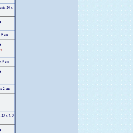
acit, 20 x
)
x 9 cm
)
t
 x 9 cm
)
 x 2 cm
x 25 x 7, 5
)