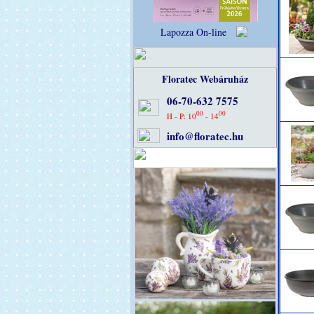
Lapozza On-line
Floratec Webáruház
06-70-632 7575
00
00
H - P: 10
- 14
info@floratec.hu