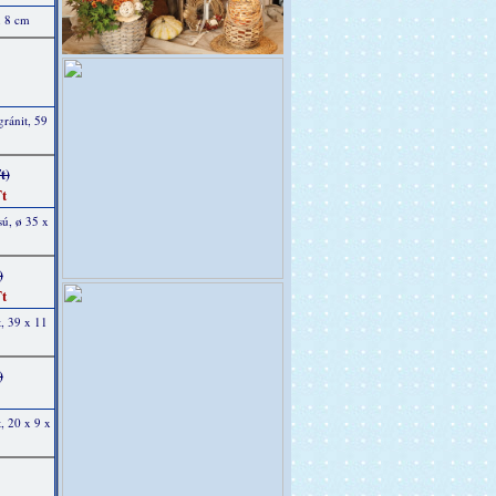
x 8 cm
gránit, 59
t)
t
sú, ø 35 x
)
t
, 39 x 11
)
, 20 x 9 x