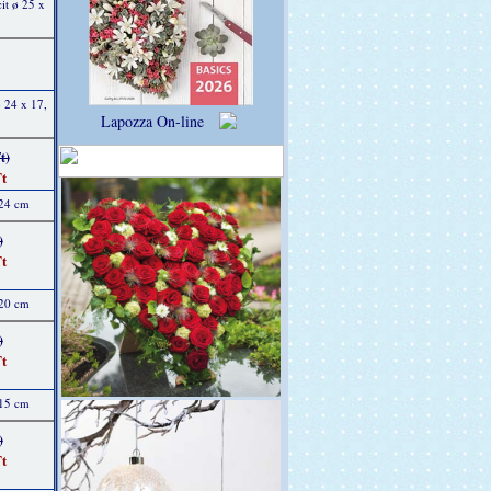
it ø 25 x
 24 x 17,
Lapozza On-line
t)
t
 24 cm
)
t
 20 cm
)
t
 15 cm
)
t