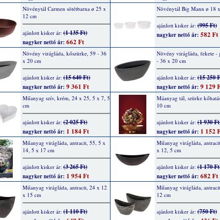
Növénytál Carmen sötétbarna ø 25 x
Növénytál Big Mann ø 18 
12 cm
(995 Ft)
ajánlott kisker ár:
(1 135 Ft)
ajánlott kisker ár:
582 Ft
nagyker nettó ár:
662 Ft
nagyker nettó ár:
Növény virágláda, kőszürke, 59 - 36
Növény virágláda, fekete - 
x 20 cm
- 36 x 20 cm
(15 640 Ft)
(15 250 F
ajánlott kisker ár:
ajánlott kisker ár:
9 361 Ft
9 129 F
nagyker nettó ár:
nagyker nettó ár:
Műanyag szív, krém, 24 x 25, 5 x 7, 5
Máanyag tál, szürke kőhatá
cm
10 cm
(2 025 Ft)
(1 930 Ft
ajánlott kisker ár:
ajánlott kisker ár:
1 184 Ft
1 152 F
nagyker nettó ár:
nagyker nettó ár:
Műanyag virágláda, antracit, 55, 5 x
Műanyag virágláda, antracit
14, 5 x 17 cm
x 12, 5 cm
(3 265 Ft)
(1 170 Ft
ajánlott kisker ár:
ajánlott kisker ár:
1 954 Ft
682 Ft
nagyker nettó ár:
nagyker nettó ár:
Műanyag virágláda, antracit, 24 x 12
Műanyag virágláda, antracit
x 15 cm
12 cm
(1 110 Ft)
(750 Ft)
ajánlott kisker ár:
ajánlott kisker ár: