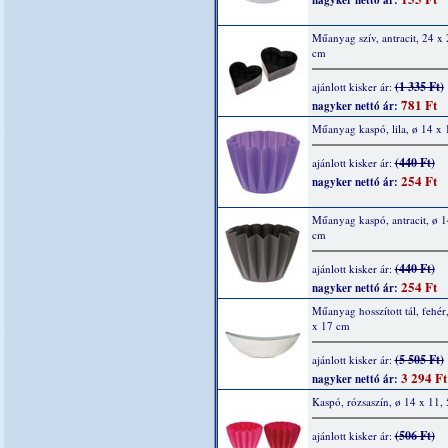
nagyker nettó ár:
Műanyag szív, antracit, 24 x 
cm
(1 335 Ft)
ajánlott kisker ár:
781 Ft
nagyker nettó ár:
Műanyag kaspó, lila, ø 14 x 
(440 Ft)
ajánlott kisker ár:
254 Ft
nagyker nettó ár:
Műanyag kaspó, antracit, ø 1
cm
(440 Ft)
ajánlott kisker ár:
254 Ft
nagyker nettó ár:
Műanyag hosszított tál, fehér
x 17 cm
(5 505 Ft)
ajánlott kisker ár:
3 294 Ft
nagyker nettó ár:
Kaspó, rózsaszín, ø 14 x 11,
(506 Ft)
ajánlott kisker ár: