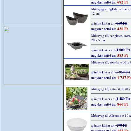
682 Ft
nagyker nettó ár:
Műanyag virágláda, antracit,
12 cm
(750 Ft)
ajánlott kisker ár:
436 Ft
nagyker nettó ár:
Műanyag tál, szögletes, antrac
20 x 5 cm
(1 000 Ft)
ajánlott kisker ár:
583 Ft
nagyker nettó ár:
Műanyag tál, rozsda, ø 30 x 
(2 950 Ft)
ajánlott kisker ár:
1 727 Ft
nagyker nettó ár:
Műanyag tál, antracit, ø 30 x
(1 480 Ft)
ajánlott kisker ár:
866 Ft
nagyker nettó ár:
Műanyag tál Allround ø 10 
(270 Ft)
ajánlott kisker ár:
155 Ft