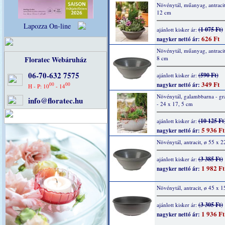
Növénytál, műanyag, antracit
12 cm
Lapozza On-line
(1 075 Ft)
ajánlott kisker ár:
626 Ft
nagyker nettó ár:
Növénytál, műanyag, antracit
Floratec Webáruház
8 cm
06-70-632 7575
(590 Ft)
ajánlott kisker ár:
349 Ft
00
00
nagyker nettó ár:
H - P: 10
- 14
Növénytál, galambbarna - grá
info@floratec.hu
- 24 x 17, 5 cm
(10 125 Ft
ajánlott kisker ár:
5 936 Ft
nagyker nettó ár:
Növénytál, antracit, ø 55 x 
(3 385 Ft)
ajánlott kisker ár:
1 982 Ft
nagyker nettó ár:
Növénytál, antracit, ø 45 x 1
(3 305 Ft)
ajánlott kisker ár:
1 936 Ft
nagyker nettó ár: