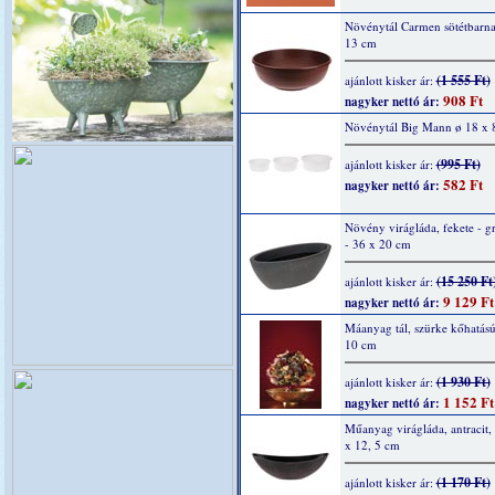
Növénytál Carmen sötétbarna
13 cm
(1 555 Ft)
ajánlott kisker ár:
908 Ft
nagyker nettó ár:
Növénytál Big Mann ø 18 x 
(995 Ft)
ajánlott kisker ár:
582 Ft
nagyker nettó ár:
Növény virágláda, fekete - gr
- 36 x 20 cm
(15 250 Ft
ajánlott kisker ár:
9 129 Ft
nagyker nettó ár:
Máanyag tál, szürke kőhatású
10 cm
(1 930 Ft)
ajánlott kisker ár:
1 152 Ft
nagyker nettó ár:
Műanyag virágláda, antracit,
x 12, 5 cm
(1 170 Ft)
ajánlott kisker ár: