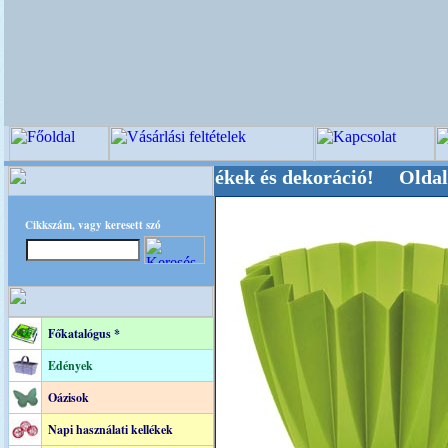
, Kegyeleti-kellékek és dekoráció! Oldalunkat a
Cikkszám, vagy keresett szó
Főkatalógus *
Edények
Oázisok
Napi használati kellékek