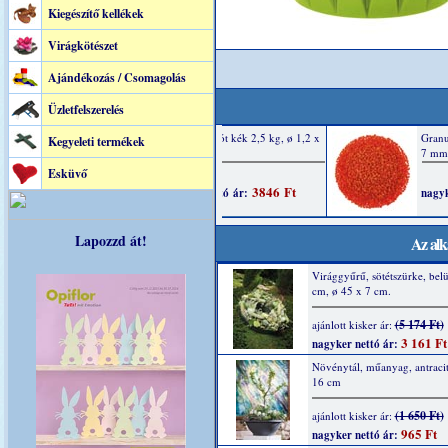
Kiegészítő kellékek
Virágkötészet
Ajándékozás / Csomagolás
Üzletfelszerelés
Kegyeleti termékek
Esküvő
Lapozzd át!
Az alk
Virággyűrű, sötétszürke, belü
cm, ø 45 x 7 cm.
(5 174 Ft)
ajánlott kisker ár:
3 161 Ft
nagyker nettó ár:
Növénytál, műanyag, antracit
16 cm
(1 650 Ft)
ajánlott kisker ár:
965 Ft
nagyker nettó ár: