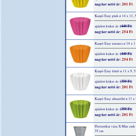
201 Ft
nagyker nettó ár:
Kaspó Easy pink ø 14 x 11, 
(440 Ft)
ajánlott kisker ár:
254 Ft
nagyker nettó ár:
Kaspó Easy narancs ø 14 x 1
(440 Ft)
ajánlott kisker ár:
254 Ft
nagyker nettó ár:
Kaspó Easy fehér ø 11 x 9, 
(350 Ft)
ajánlott kisker ár:
201 Ft
nagyker nettó ár:
Kaspó Easy almazöld ø 11 x 
(350 Ft)
ajánlott kisker ár:
201 Ft
nagyker nettó ár:
Florisztikai váza X-Män cink
35 cm