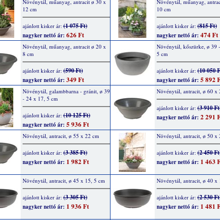
Növénytál, műanyag, antracit ø 30 x
Növénytál, műanyag, antrac
12 cm
10 cm
(1 075 Ft)
(815 Ft)
ajánlott kisker ár:
ajánlott kisker ár:
626 Ft
474 Ft
nagyker nettó ár:
nagyker nettó ár:
Növénytál, műanyag, antracit ø 20 x
Növénytál, kőszürke, ø 39 -
8 cm
5 cm
(590 Ft)
(10 050 F
ajánlott kisker ár:
ajánlott kisker ár:
349 Ft
5 892 F
nagyker nettó ár:
nagyker nettó ár:
Növénytál, galambbarna - gránit, ø 39
Növénytál, antracit, ø 60 x
- 24 x 17, 5 cm
(3 910 Ft
ajánlott kisker ár:
(10 125 Ft)
ajánlott kisker ár:
2 291 F
nagyker nettó ár:
5 936 Ft
nagyker nettó ár:
Növénytál, antracit, ø 55 x 22 cm
Növénytál, antracit, ø 50 x
(3 385 Ft)
(2 450 Ft
ajánlott kisker ár:
ajánlott kisker ár:
1 982 Ft
1 463 F
nagyker nettó ár:
nagyker nettó ár:
Növénytál, antracit, ø 45 x 15, 5 cm
Növénytál, antracit, ø 40 x
(3 305 Ft)
(2 530 Ft
ajánlott kisker ár:
ajánlott kisker ár:
1 936 Ft
1 481 F
nagyker nettó ár:
nagyker nettó ár: