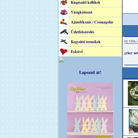
Kiegészítő kellékek
Virágkötészet
Ajándékozás / Csomagolás
Üzletfelszerelés
Kegyeleti termékek
Esküvő
Lapozzd át!