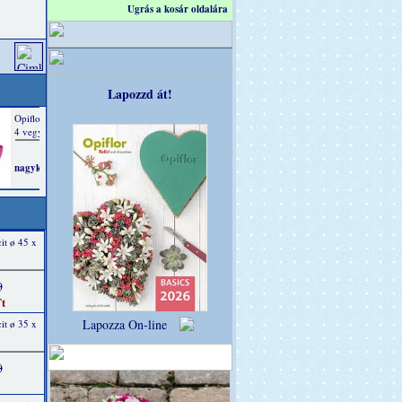
Ugrás a kosár oldalára
Lapozzd át!
it ø 45 x
)
t
Lapozza On-line
it ø 35 x
)