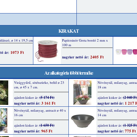
KIRAKAT
Az alkategória többi terméke
Virággyűrű, sötétszürke, belül ø 23
Növénytál, műanyag, antrac
cm, ø 45 x 7 cm.
18 cm
(5 174 Ft)
(2 040 Ft
ajánlott kisker ár:
ajánlott kisker ár:
3 161 Ft
1 217 F
nagyker nettó ár:
nagyker nettó ár:
Növénytál, műanyag, antracit ø 40 x
Növénytál, műanyag, antrac
16 cm
14 cm
(1 650 Ft)
(1 325 Ft
ajánlott kisker ár:
ajánlott kisker ár:
965 Ft
775 Ft
nagyker nettó ár:
nagyker nettó ár: