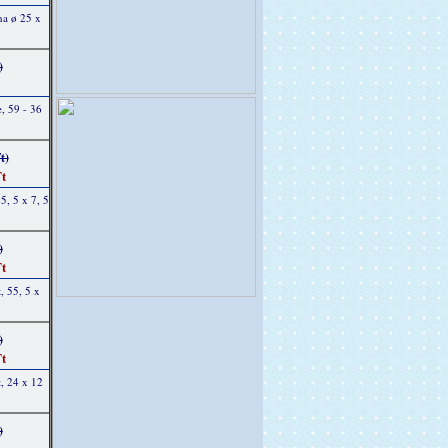
na ø 25 x
)
, 59 - 36
t)
t
5, 5 x 7, 5
)
t
, 55, 5 x
)
t
, 24 x 12
)