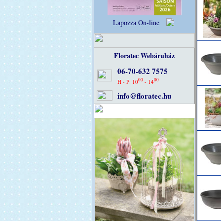
Lapozza On-line
Floratec Webáruház
06-70-632 7575
00
00
H - P: 10
- 14
info@floratec.hu