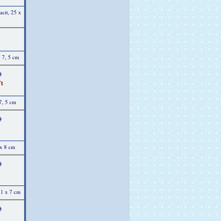
acit, 25 x
x 7, 5 cm
)
t
7, 5 cm
)
 x 8 cm
)
21 x 7 cm
)