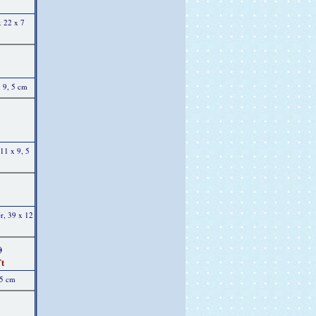
x 22 x 7
x 9, 5 cm
11 x 9, 5
ér, 39 x 12
)
t
 5 cm