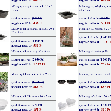
682 Ft
649 Ft
nagyker nettó ár:
nagyker nettó ár:
Műanyag virágláda, antracit, 20 x 9 x
Műanyag tál, szögletes, antr
12 cm
25 x 6 cm
(750 Ft)
(910 Ft)
ajánlott kisker ár:
ajánlott kisker ár:
436 Ft
531 Ft
nagyker nettó ár:
nagyker nettó ár:
Műanyag tál, szögletes, antracit, 20 x
Műanyag tál, rozsda, ø 20 
20 x 5 cm
(1 745 Ft
ajánlott kisker ár:
(1 000 Ft)
ajánlott kisker ár:
1 021 F
nagyker nettó ár:
583 Ft
nagyker nettó ár:
Műanyag tál, rozsda, ø 30 x 9 cm
Műanyag tál, krém, ø 20 x 
(2 950 Ft)
(1 300 Ft
ajánlott kisker ár:
ajánlott kisker ár:
1 727 Ft
759 Ft
nagyker nettó ár:
nagyker nettó ár:
Műanyag tál, antracit, ø 30 x 9 cm
Műanyag tál, antracit, ø 25
(1 480 Ft)
(1 125 Ft
ajánlott kisker ár:
ajánlott kisker ár:
866 Ft
656 Ft
nagyker nettó ár:
nagyker nettó ár:
Műanyag tál Allround ø 10 x 2 cm
Műanyag szív, krém, 20 x 
(270 Ft)
(1 420 Ft
ajánlott kisker ár:
ajánlott kisker ár:
155 Ft
830 Ft
nagyker nettó ár:
nagyker nettó ár: