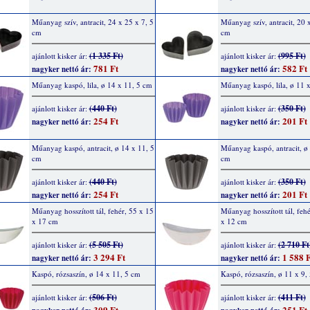
Műanyag szív, antracit, 24 x 25 x 7, 5
Műanyag szív, antracit, 20 
cm
cm
(1 335 Ft)
(995 Ft)
ajánlott kisker ár:
ajánlott kisker ár:
781 Ft
582 Ft
nagyker nettó ár:
nagyker nettó ár:
Műanyag kaspó, lila, ø 14 x 11, 5 cm
Műanyag kaspó, lila, ø 11 
(440 Ft)
(350 Ft)
ajánlott kisker ár:
ajánlott kisker ár:
254 Ft
201 Ft
nagyker nettó ár:
nagyker nettó ár:
Műanyag kaspó, antracit, ø 14 x 11, 5
Műanyag kaspó, antracit, ø 
cm
cm
(440 Ft)
(350 Ft)
ajánlott kisker ár:
ajánlott kisker ár:
254 Ft
201 Ft
nagyker nettó ár:
nagyker nettó ár:
Műanyag hosszított tál, fehér, 55 x 15
Műanyag hosszított tál, feh
x 17 cm
x 12 cm
(5 505 Ft)
(2 710 Ft
ajánlott kisker ár:
ajánlott kisker ár:
3 294 Ft
1 588 F
nagyker nettó ár:
nagyker nettó ár:
Kaspó, rózsaszín, ø 14 x 11, 5 cm
Kaspó, rózsaszín, ø 11 x 9,
(506 Ft)
(411 Ft)
ajánlott kisker ár:
ajánlott kisker ár:
309 Ft
251 Ft