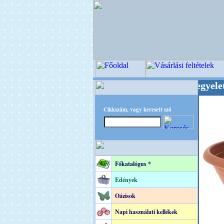
gi Virágkötészeti-, Esküvői-, Kegyeleti-kelléke
Cikkszám, vagy keresett szó
Főkatalógus *
Edények
Oázisok
Napi használati kellékek