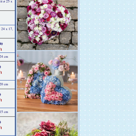
it ø 25 x
 24 x 17,
t)
t
 24 cm
)
t
 20 cm
)
t
 15 cm
)
t