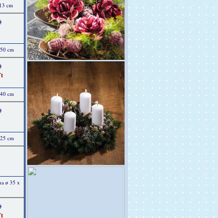
 13 cm
)
 50 cm
)
t
 40 cm
)
 25 cm
na ø 35 x
)
t