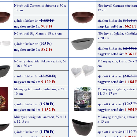
Növénytál Carmen sötétbarna ø 30 x
Növénytál Carmen sötétbar
13 cm
12 cm
(1 555 Ft)
(1 135 Ft
ajánlott kisker ár:
ajánlott kisker ár:
908 Ft
662 Ft
nagyker nettó ár:
nagyker nettó ár:
Növénytál Big Mann ø 18 x 8 cm
Növény virágláda, kőszürke
x 20 cm
(995 Ft)
ajánlott kisker ár:
(15 640 F
ajánlott kisker ár:
582 Ft
nagyker nettó ár:
9 361 F
nagyker nettó ár:
Növény virágláda, fekete - gránit, 59
Műanyag szív, krém, 24 x 2
- 36 x 20 cm
cm
(15 250 Ft)
(2 025 Ft
ajánlott kisker ár:
ajánlott kisker ár:
9 129 Ft
1 184 F
nagyker nettó ár:
nagyker nettó ár:
Máanyag tál, szürke kőhatású, ø 35 x
Műanyag virágláda, antracit
10 cm
14, 5 x 17 cm
(1 930 Ft)
(3 265 Ft
ajánlott kisker ár:
ajánlott kisker ár:
1 152 Ft
1 954 F
nagyker nettó ár:
nagyker nettó ár:
Műanyag virágláda, antracit, 39 x 11
Műanyag virágláda, antracit
x 12, 5 cm
x 15 cm
(1 170 Ft)
(1 110 Ft
ajánlott kisker ár:
ajánlott kisker ár: