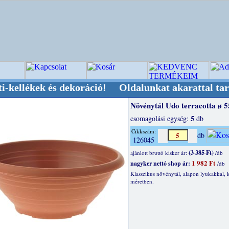
k és dekoráció! Oldalunkat akarattal tartjuk "O
Növénytál Udo terracotta ø 
5
csomagolási egység:
db
Cikkszám:
db
126045
(3 385 Ft)
ajánlott bruttó kisker ár:
/db
1 982 Ft
nagyker nettó shop ár:
/db
Klasszikus növénytál, alapon lyukakkal,
méretben.