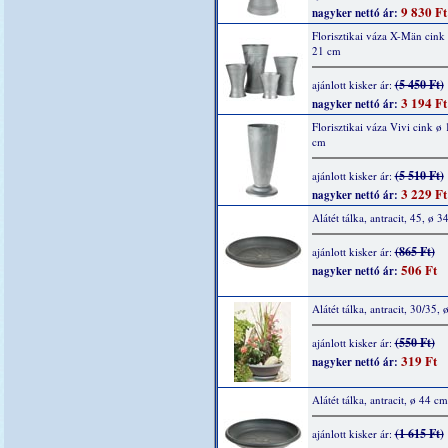
9 830 Ft
nagyker nettó ár:
Florisztikai váza X-Män cink
21 cm
(5 450 Ft)
ajánlott kisker ár:
3 194 Ft
nagyker nettó ár:
Florisztikai váza Vivi cink ø
cm
(5 510 Ft)
ajánlott kisker ár:
3 229 Ft
nagyker nettó ár:
Alátét tálka, antracit, 45, ø 3
(865 Ft)
ajánlott kisker ár:
506 Ft
nagyker nettó ár:
Alátét tálka, antracit, 30/35,
(550 Ft)
ajánlott kisker ár:
319 Ft
nagyker nettó ár:
Alátét tálka, antracit, ø 44 cm
(1 615 Ft)
ajánlott kisker ár: