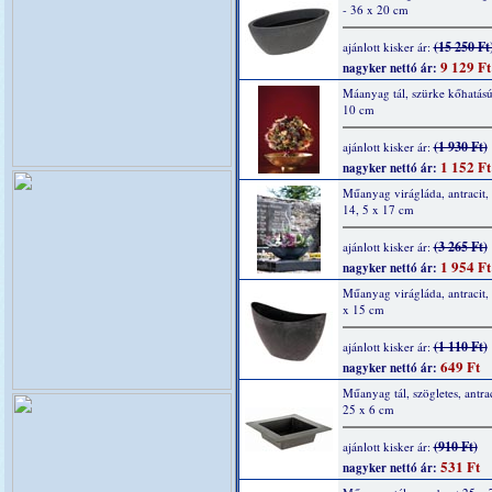
- 36 x 20 cm
(15 250 Ft
ajánlott kisker ár:
9 129 Ft
nagyker nettó ár:
Máanyag tál, szürke kőhatású
10 cm
(1 930 Ft)
ajánlott kisker ár:
1 152 Ft
nagyker nettó ár:
Műanyag virágláda, antracit, 
14, 5 x 17 cm
(3 265 Ft)
ajánlott kisker ár:
1 954 Ft
nagyker nettó ár:
Műanyag virágláda, antracit,
x 15 cm
(1 110 Ft)
ajánlott kisker ár:
649 Ft
nagyker nettó ár:
Műanyag tál, szögletes, antrac
25 x 6 cm
(910 Ft)
ajánlott kisker ár:
531 Ft
nagyker nettó ár: