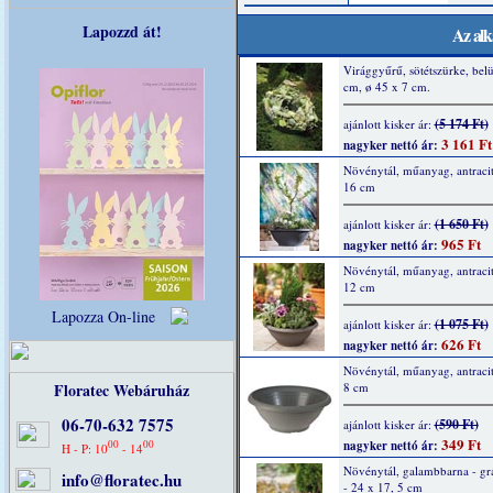
Lapozzd át!
Az alk
Virággyűrű, sötétszürke, belü
cm, ø 45 x 7 cm.
(5 174 Ft)
ajánlott kisker ár:
3 161 Ft
nagyker nettó ár:
Növénytál, műanyag, antracit
16 cm
(1 650 Ft)
ajánlott kisker ár:
965 Ft
nagyker nettó ár:
Növénytál, műanyag, antracit
12 cm
Lapozza On-line
(1 075 Ft)
ajánlott kisker ár:
626 Ft
nagyker nettó ár:
Növénytál, műanyag, antracit
Floratec Webáruház
8 cm
06-70-632 7575
(590 Ft)
ajánlott kisker ár:
349 Ft
00
00
nagyker nettó ár:
H - P: 10
- 14
Növénytál, galambbarna - grá
info@floratec.hu
- 24 x 17, 5 cm