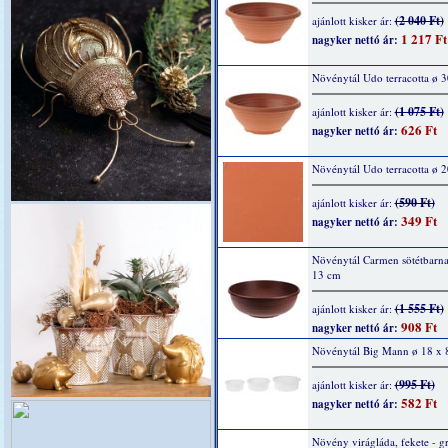
(2 040 Ft)
ajánlott kisker ár:
1 217 Ft
nagyker nettó ár:
Növénytál Udo terracotta ø 
(1 075 Ft)
ajánlott kisker ár:
626 Ft
nagyker nettó ár:
Növénytál Udo terracotta ø 
(590 Ft)
ajánlott kisker ár:
349 Ft
nagyker nettó ár:
Növénytál Carmen sötétbarna
13 cm
(1 555 Ft)
ajánlott kisker ár:
908 Ft
nagyker nettó ár:
Növénytál Big Mann ø 18 x 
(995 Ft)
ajánlott kisker ár:
582 Ft
nagyker nettó ár:
Növény virágláda, fekete - gr