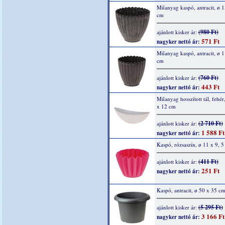
Műanyag kaspó, antracit, ø 1
cm
(980 Ft)
ajánlott kisker ár:
571 Ft
nagyker nettó ár:
Műanyag kaspó, antracit, ø 1
cm
(760 Ft)
ajánlott kisker ár:
443 Ft
nagyker nettó ár:
Műanyag hosszított tál, fehér
x 12 cm
(2 710 Ft)
ajánlott kisker ár:
1 588 Ft
nagyker nettó ár:
Kaspó, rózsaszín, ø 11 x 9, 
(411 Ft)
ajánlott kisker ár:
251 Ft
nagyker nettó ár:
Kaspó, antracit, ø 50 x 35 c
(5 295 Ft)
ajánlott kisker ár:
3 166 Ft
nagyker nettó ár: