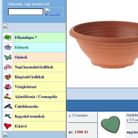
Cikkszám, vagy keresett szó
Főkatalógus *
Edények
Oázisok
Napi használati kellékek
Kiegészítő kellékek
Virágkötészet
Ajándékozás / Csomagolás
Üzletfelszerelés
Kegyeleti termékek
Esküvő