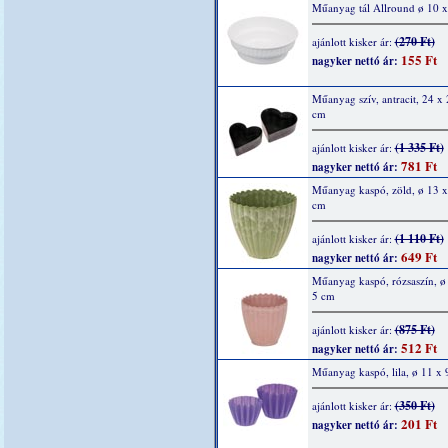
Műanyag tál Allround ø 10 
(270 Ft)
ajánlott kisker ár:
155 Ft
nagyker nettó ár:
Műanyag szív, antracit, 24 x 
cm
(1 335 Ft)
ajánlott kisker ár:
781 Ft
nagyker nettó ár:
Műanyag kaspó, zöld, ø 13 x
cm
(1 110 Ft)
ajánlott kisker ár:
649 Ft
nagyker nettó ár:
Műanyag kaspó, rózsaszín, ø
5 cm
(875 Ft)
ajánlott kisker ár:
512 Ft
nagyker nettó ár:
Műanyag kaspó, lila, ø 11 x 
(350 Ft)
ajánlott kisker ár:
201 Ft
nagyker nettó ár: