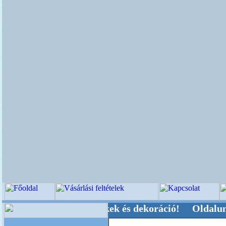
Kegyeleti-kellékek és dekoráció! Oldalunkat aka