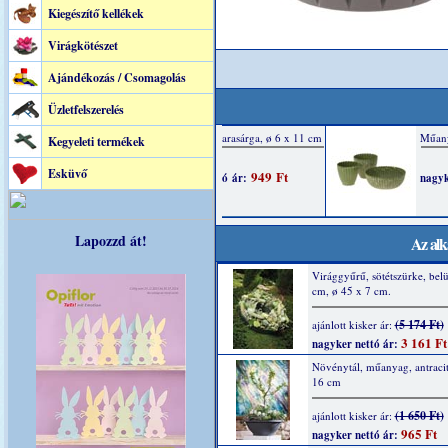
Kiegészítő kellékek
Virágkötészet
Ajándékozás / Csomagolás
Üzletfelszerelés
Kegyeleti termékek
Esküvő
Lapozzd át!
Az alk
Virággyűrű, sötétszürke, belü
cm, ø 45 x 7 cm.
(5 174 Ft)
ajánlott kisker ár:
3 161 Ft
nagyker nettó ár:
Növénytál, műanyag, antracit
16 cm
(1 650 Ft)
ajánlott kisker ár:
965 Ft
nagyker nettó ár: