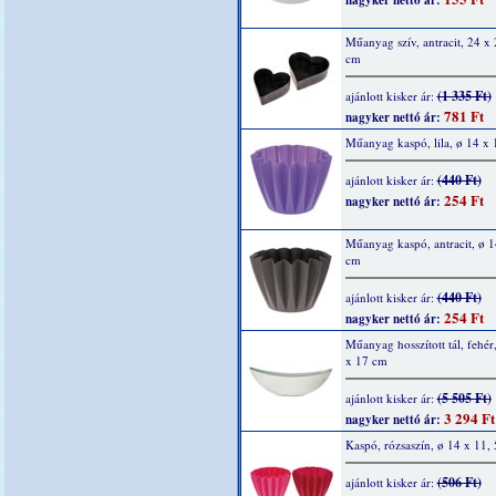
nagyker nettó ár:
Műanyag szív, antracit, 24 x 
cm
(1 335 Ft)
ajánlott kisker ár:
781 Ft
nagyker nettó ár:
Műanyag kaspó, lila, ø 14 x 
(440 Ft)
ajánlott kisker ár:
254 Ft
nagyker nettó ár:
Műanyag kaspó, antracit, ø 1
cm
(440 Ft)
ajánlott kisker ár:
254 Ft
nagyker nettó ár:
Műanyag hosszított tál, fehér
x 17 cm
(5 505 Ft)
ajánlott kisker ár:
3 294 Ft
nagyker nettó ár:
Kaspó, rózsaszín, ø 14 x 11,
(506 Ft)
ajánlott kisker ár: