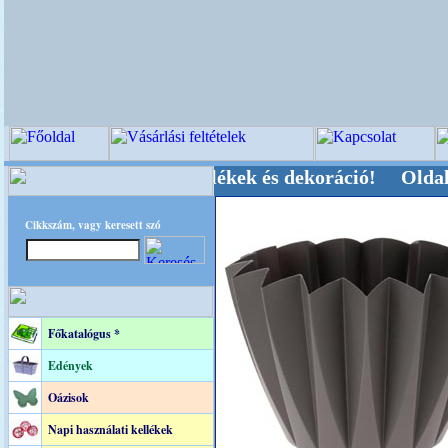
, Kegyeleti-kellékek és dekoráció! Oldalunkat a
Cikkszám, vagy keresett szó
Főkatalógus *
Edények
Oázisok
Napi használati kellékek