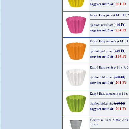
201 Ft
nagyker nettó ár:
Kaspó Easy pink ø 14 x 11, 
(440 Ft)
ajánlott kisker ár:
254 Ft
nagyker nettó ár:
Kaspó Easy narancs ø 14 x 1
(440 Ft)
ajánlott kisker ár:
254 Ft
nagyker nettó ár:
Kaspó Easy fehér ø 11 x 9, 
(350 Ft)
ajánlott kisker ár:
201 Ft
nagyker nettó ár:
Kaspó Easy almazöld ø 11 x 
(350 Ft)
ajánlott kisker ár:
201 Ft
nagyker nettó ár:
Florisztikai váza X-Män cink
35 cm