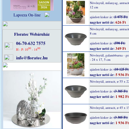
Növénytál, műanyag, antracit
12 cm
Lapozza On-line
(1 075 Ft)
ajánlott kisker ár:
626 Ft
nagyker nettó ár:
Növénytál, műanyag, antracit
Floratec Webáruház
8 cm
06-70-632 7575
(590 Ft)
ajánlott kisker ár:
349 Ft
00
00
nagyker nettó ár:
H - P: 10
- 14
Növénytál, galambbarna - grá
info@floratec.hu
- 24 x 17, 5 cm
(10 125 Ft
ajánlott kisker ár:
5 936 Ft
nagyker nettó ár:
Növénytál, antracit, ø 55 x 
(3 385 Ft)
ajánlott kisker ár:
1 982 Ft
nagyker nettó ár:
Növénytál, antracit, ø 45 x 1
(3 305 Ft)
ajánlott kisker ár:
1 936 Ft
nagyker nettó ár: