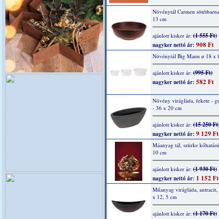
Növénytál Carmen sötétbarna
13 cm
(1 555 Ft)
ajánlott kisker ár:
908 Ft
nagyker nettó ár:
Növénytál Big Mann ø 18 x 
(995 Ft)
ajánlott kisker ár:
582 Ft
nagyker nettó ár:
Növény virágláda, fekete - gr
- 36 x 20 cm
(15 250 Ft
ajánlott kisker ár:
9 129 Ft
nagyker nettó ár:
Máanyag tál, szürke kőhatású
10 cm
(1 930 Ft)
ajánlott kisker ár:
1 152 Ft
nagyker nettó ár:
Műanyag virágláda, antracit,
x 12, 5 cm
(1 170 Ft)
ajánlott kisker ár: