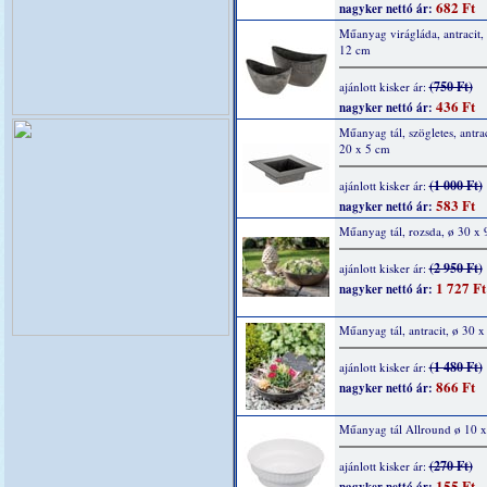
682 Ft
nagyker nettó ár:
Műanyag virágláda, antracit,
12 cm
(750 Ft)
ajánlott kisker ár:
436 Ft
nagyker nettó ár:
Műanyag tál, szögletes, antrac
20 x 5 cm
(1 000 Ft)
ajánlott kisker ár:
583 Ft
nagyker nettó ár:
Műanyag tál, rozsda, ø 30 x 
(2 950 Ft)
ajánlott kisker ár:
1 727 Ft
nagyker nettó ár:
Műanyag tál, antracit, ø 30 x
(1 480 Ft)
ajánlott kisker ár:
866 Ft
nagyker nettó ár:
Műanyag tál Allround ø 10 
(270 Ft)
ajánlott kisker ár:
155 Ft