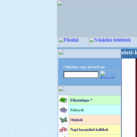
 Virágkötészeti-, Esküvői-, Kegyeleti-kellékek 
Cikkszám, vagy keresett szó
Főkatalógus *
Edények
Oázisok
Napi használati kellékek