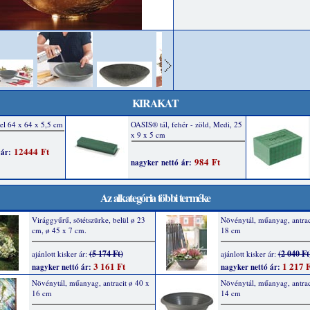
KIRAKAT
Az alkategória többi terméke
Virággyűrű, sötétszürke, belül ø 23
Növénytál, műanyag, antrac
cm, ø 45 x 7 cm.
18 cm
(5 174 Ft)
(2 040 Ft
ajánlott kisker ár:
ajánlott kisker ár:
3 161 Ft
1 217 F
nagyker nettó ár:
nagyker nettó ár:
Növénytál, műanyag, antracit ø 40 x
Növénytál, műanyag, antrac
16 cm
14 cm