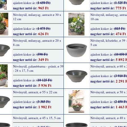
(1 650 Ft)
(1 325 Ft
ajánlott kisker ár:
ajánlott kisker ár:
965 Ft
775 Ft
nagyker nettó ár:
nagyker nettó ár:
Növénytál, műanyag, antracit ø 30 x
Növénytál, műanyag, antrac
12 cm
10 cm
(1 075 Ft)
(815 Ft)
ajánlott kisker ár:
ajánlott kisker ár:
626 Ft
474 Ft
nagyker nettó ár:
nagyker nettó ár:
Növénytál, műanyag, antracit ø 20 x
Növénytál, kőszürke, ø 39 -
8 cm
5 cm
(590 Ft)
(10 050 F
ajánlott kisker ár:
ajánlott kisker ár:
349 Ft
5 892 F
nagyker nettó ár:
nagyker nettó ár:
Növénytál, galambbarna - gránit, ø 39
Növénytál, antracit, ø 60 x
- 24 x 17, 5 cm
(3 910 Ft
ajánlott kisker ár:
(10 125 Ft)
ajánlott kisker ár:
2 291 F
nagyker nettó ár:
5 936 Ft
nagyker nettó ár:
Növénytál, antracit, ø 55 x 22 cm
Növénytál, antracit, ø 50 x
(3 385 Ft)
(2 450 Ft
ajánlott kisker ár:
ajánlott kisker ár:
1 982 Ft
1 463 F
nagyker nettó ár:
nagyker nettó ár:
Növénytál, antracit, ø 45 x 15, 5 cm
Növénytál, antracit, ø 40 x