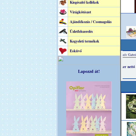
Kiegészítő kellékek
Virágkötészet
Ajándékozás / Csomagolás
Üzletfelszerelés
Kegyeleti termékek
Esküvő
Lapozzd át!