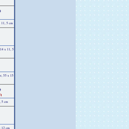
)
x 11, 5 cm
14 x 11, 5
ér, 55 x 15
)
t
, 5 cm
x 12 cm