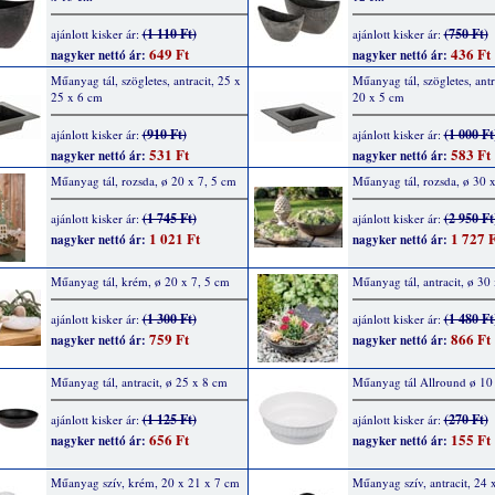
(1 110 Ft)
(750 Ft)
ajánlott kisker ár:
ajánlott kisker ár:
649 Ft
436 Ft
nagyker nettó ár:
nagyker nettó ár:
Műanyag tál, szögletes, antracit, 25 x
Műanyag tál, szögletes, antr
25 x 6 cm
20 x 5 cm
(910 Ft)
(1 000 Ft
ajánlott kisker ár:
ajánlott kisker ár:
531 Ft
583 Ft
nagyker nettó ár:
nagyker nettó ár:
Műanyag tál, rozsda, ø 20 x 7, 5 cm
Műanyag tál, rozsda, ø 30 
(1 745 Ft)
(2 950 Ft
ajánlott kisker ár:
ajánlott kisker ár:
1 021 Ft
1 727 F
nagyker nettó ár:
nagyker nettó ár:
Műanyag tál, krém, ø 20 x 7, 5 cm
Műanyag tál, antracit, ø 30
(1 300 Ft)
(1 480 Ft
ajánlott kisker ár:
ajánlott kisker ár:
759 Ft
866 Ft
nagyker nettó ár:
nagyker nettó ár:
Műanyag tál, antracit, ø 25 x 8 cm
Műanyag tál Allround ø 10
(1 125 Ft)
(270 Ft)
ajánlott kisker ár:
ajánlott kisker ár:
656 Ft
155 Ft
nagyker nettó ár:
nagyker nettó ár:
Műanyag szív, krém, 20 x 21 x 7 cm
Műanyag szív, antracit, 24 