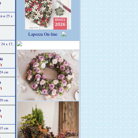
)
it ø 25 x
Lapozza On-line
 24 x 17,
t)
t
 24 cm
)
t
 20 cm
)
t
 15 cm