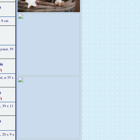
)
x 8 cm
gránit, 59
t)
t
sú, ø 35 x
)
t
, 39 x 11
)
, 20 x 9 x