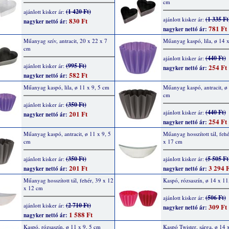
cm
(1 420 Ft)
ajánlott kisker ár:
(1 335 Ft
ajánlott kisker ár:
830 Ft
nagyker nettó ár:
781 Ft
nagyker nettó ár:
Műanyag szív, antracit, 20 x 22 x 7
Műanyag kaspó, lila, ø 14 
cm
(440 Ft)
ajánlott kisker ár:
(995 Ft)
ajánlott kisker ár:
254 Ft
nagyker nettó ár:
582 Ft
nagyker nettó ár:
Műanyag kaspó, lila, ø 11 x 9, 5 cm
Műanyag kaspó, antracit, ø 
cm
(350 Ft)
ajánlott kisker ár:
(440 Ft)
ajánlott kisker ár:
201 Ft
nagyker nettó ár:
254 Ft
nagyker nettó ár:
Műanyag kaspó, antracit, ø 11 x 9, 5
Műanyag hosszított tál, feh
cm
x 17 cm
(350 Ft)
(5 505 Ft
ajánlott kisker ár:
ajánlott kisker ár:
201 Ft
3 294 F
nagyker nettó ár:
nagyker nettó ár:
Műanyag hosszított tál, fehér, 39 x 12
Kaspó, rózsaszín, ø 14 x 11
x 12 cm
(506 Ft)
ajánlott kisker ár:
(2 710 Ft)
ajánlott kisker ár:
309 Ft
nagyker nettó ár:
1 588 Ft
nagyker nettó ár:
Kaspó, rózsaszín, ø 11 x 9, 5 cm
Kaspó Twister, sárga, ø 14 