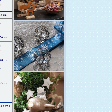
)
t
 13 cm
)
 50 cm
)
t
 40 cm
)
 25 cm
na ø 30 x