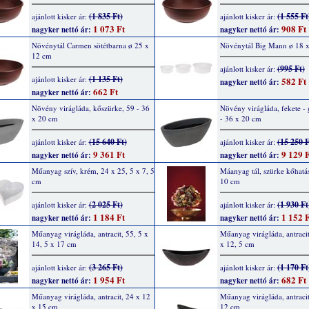
(1 835 Ft)
(1 555 Ft
ajánlott kisker ár:
ajánlott kisker ár:
1 073 Ft
908 Ft
nagyker nettó ár:
nagyker nettó ár:
Növénytál Carmen sötétbarna ø 25 x
Növénytál Big Mann ø 18 
12 cm
(995 Ft)
ajánlott kisker ár:
(1 135 Ft)
ajánlott kisker ár:
582 Ft
nagyker nettó ár:
662 Ft
nagyker nettó ár:
Növény virágláda, kőszürke, 59 - 36
Növény virágláda, fekete - 
x 20 cm
- 36 x 20 cm
(15 640 Ft)
(15 250 F
ajánlott kisker ár:
ajánlott kisker ár:
9 361 Ft
9 129 F
nagyker nettó ár:
nagyker nettó ár:
Műanyag szív, krém, 24 x 25, 5 x 7, 5
Máanyag tál, szürke kőhatá
cm
10 cm
(2 025 Ft)
(1 930 Ft
ajánlott kisker ár:
ajánlott kisker ár:
1 184 Ft
1 152 F
nagyker nettó ár:
nagyker nettó ár:
Műanyag virágláda, antracit, 55, 5 x
Műanyag virágláda, antracit
14, 5 x 17 cm
x 12, 5 cm
(3 265 Ft)
(1 170 Ft
ajánlott kisker ár:
ajánlott kisker ár:
1 954 Ft
682 Ft
nagyker nettó ár:
nagyker nettó ár:
Műanyag virágláda, antracit, 24 x 12
Műanyag virágláda, antracit
x 15 cm
12 cm