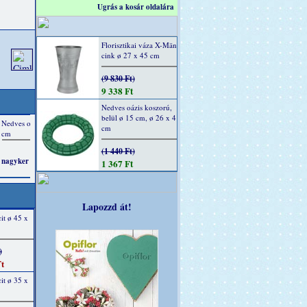
Ugrás a kosár oldalára
Florisztikai váza X-Män
cink ø 27 x 45 cm
(9 830 Ft)
9 338 Ft
Nedves oázis koszorú,
belül ø 15 cm, ø 26 x 4
cm
(1 440 Ft)
1 367 Ft
Lapozzd át!
it ø 45 x
)
t
it ø 35 x