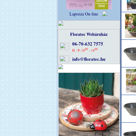
Lapozza On-line
Floratec Webáruház
06-70-632 7575
00
00
H - P: 10
- 14
info@floratec.hu