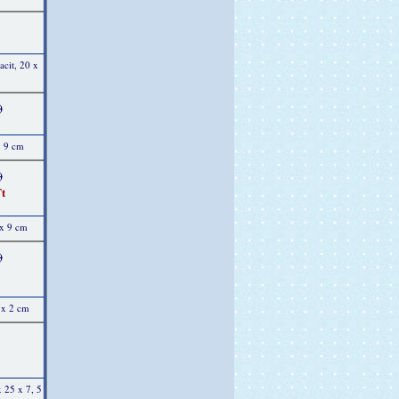
acit, 20 x
)
x 9 cm
)
t
 x 9 cm
)
 x 2 cm
x 25 x 7, 5