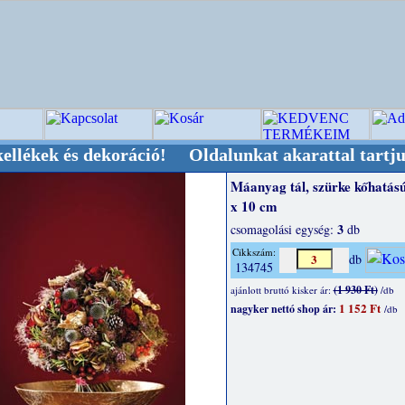
és dekoráció! Oldalunkat akarattal tartjuk "Ol
Máanyag tál, szürke kőhatású
x 10 cm
3
csomagolási egység:
db
Cikkszám:
db
134745
(1 930 Ft)
ajánlott bruttó kisker ár:
/db
1 152 Ft
nagyker nettó shop ár:
/db