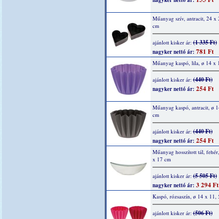
nagyker nettó ár:
Műanyag szív, antracit, 24 x 
cm
(1 335 Ft)
ajánlott kisker ár:
781 Ft
nagyker nettó ár:
Műanyag kaspó, lila, ø 14 x 
(440 Ft)
ajánlott kisker ár:
254 Ft
nagyker nettó ár:
Műanyag kaspó, antracit, ø 1
cm
(440 Ft)
ajánlott kisker ár:
254 Ft
nagyker nettó ár:
Műanyag hosszított tál, fehér
x 17 cm
(5 505 Ft)
ajánlott kisker ár:
3 294 Ft
nagyker nettó ár:
Kaspó, rózsaszín, ø 14 x 11,
(506 Ft)
ajánlott kisker ár: