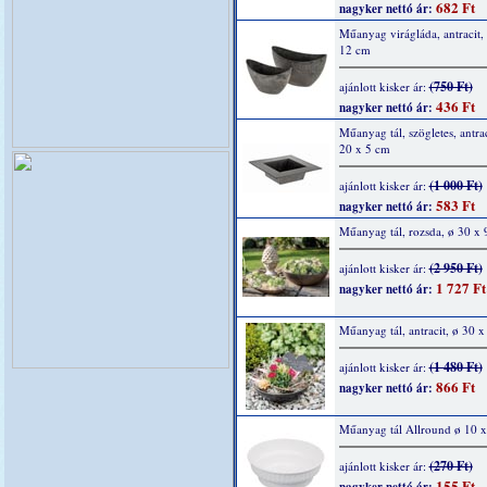
682 Ft
nagyker nettó ár:
Műanyag virágláda, antracit,
12 cm
(750 Ft)
ajánlott kisker ár:
436 Ft
nagyker nettó ár:
Műanyag tál, szögletes, antrac
20 x 5 cm
(1 000 Ft)
ajánlott kisker ár:
583 Ft
nagyker nettó ár:
Műanyag tál, rozsda, ø 30 x 
(2 950 Ft)
ajánlott kisker ár:
1 727 Ft
nagyker nettó ár:
Műanyag tál, antracit, ø 30 x
(1 480 Ft)
ajánlott kisker ár:
866 Ft
nagyker nettó ár:
Műanyag tál Allround ø 10 
(270 Ft)
ajánlott kisker ár:
155 Ft