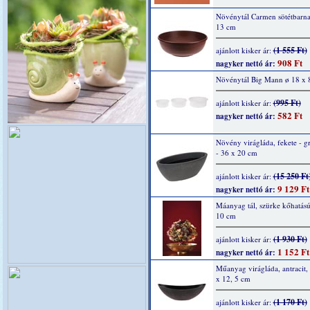
Növénytál Carmen sötétbarna
13 cm
(1 555 Ft)
ajánlott kisker ár:
908 Ft
nagyker nettó ár:
Növénytál Big Mann ø 18 x 
(995 Ft)
ajánlott kisker ár:
582 Ft
nagyker nettó ár:
Növény virágláda, fekete - gr
- 36 x 20 cm
(15 250 Ft
ajánlott kisker ár:
9 129 Ft
nagyker nettó ár:
Máanyag tál, szürke kőhatású
10 cm
(1 930 Ft)
ajánlott kisker ár:
1 152 Ft
nagyker nettó ár:
Műanyag virágláda, antracit,
x 12, 5 cm
(1 170 Ft)
ajánlott kisker ár: