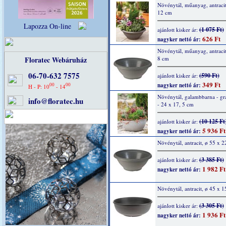
Növénytál, műanyag, antracit
12 cm
Lapozza On-line
(1 075 Ft)
ajánlott kisker ár:
626 Ft
nagyker nettó ár:
Növénytál, műanyag, antracit
Floratec Webáruház
8 cm
06-70-632 7575
(590 Ft)
ajánlott kisker ár:
349 Ft
00
00
nagyker nettó ár:
H - P: 10
- 14
Növénytál, galambbarna - grá
info@floratec.hu
- 24 x 17, 5 cm
(10 125 Ft
ajánlott kisker ár:
5 936 Ft
nagyker nettó ár:
Növénytál, antracit, ø 55 x 
(3 385 Ft)
ajánlott kisker ár:
1 982 Ft
nagyker nettó ár:
Növénytál, antracit, ø 45 x 1
(3 305 Ft)
ajánlott kisker ár:
1 936 Ft
nagyker nettó ár: