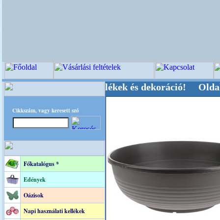
-, Kegyeleti-kellékek és dekoráció! Oldalunkat 
Cikkszám, vagy keresett szó
Főkatalógus *
Edények
Oázisok
Napi használati kellékek