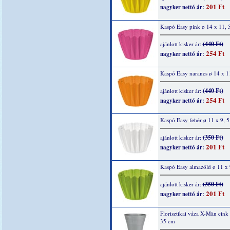
201 Ft
nagyker nettó ár:
Kaspó Easy pink ø 14 x 11, 
(440 Ft)
ajánlott kisker ár:
254 Ft
nagyker nettó ár:
Kaspó Easy narancs ø 14 x 1
(440 Ft)
ajánlott kisker ár:
254 Ft
nagyker nettó ár:
Kaspó Easy fehér ø 11 x 9, 
(350 Ft)
ajánlott kisker ár:
201 Ft
nagyker nettó ár:
Kaspó Easy almazöld ø 11 x 
(350 Ft)
ajánlott kisker ár:
201 Ft
nagyker nettó ár:
Florisztikai váza X-Män cink
35 cm