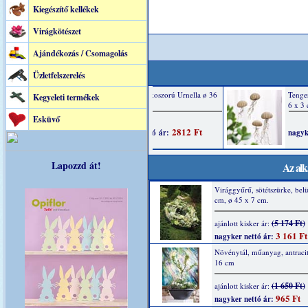
Kiegészítő kellékek
Virágkötészet
Ajándékozás / Csomagolás
Üzletfelszerelés
Kegyeleti termékek
Esküvő
Lapozzd át!
Az alk
Virággyűrű, sötétszürke, belü
cm, ø 45 x 7 cm.
(5 174 Ft)
ajánlott kisker ár:
3 161 Ft
nagyker nettó ár:
Növénytál, műanyag, antracit
16 cm
(1 650 Ft)
ajánlott kisker ár:
965 Ft
nagyker nettó ár: