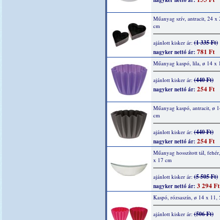
nagyker nettó ár:
Műanyag szív, antracit, 24 x 
cm
(1 335 Ft)
ajánlott kisker ár:
781 Ft
nagyker nettó ár:
Műanyag kaspó, lila, ø 14 x 
(440 Ft)
ajánlott kisker ár:
254 Ft
nagyker nettó ár:
Műanyag kaspó, antracit, ø 1
cm
(440 Ft)
ajánlott kisker ár:
254 Ft
nagyker nettó ár:
Műanyag hosszított tál, fehér
x 17 cm
(5 505 Ft)
ajánlott kisker ár:
3 294 Ft
nagyker nettó ár:
Kaspó, rózsaszín, ø 14 x 11,
(506 Ft)
ajánlott kisker ár: