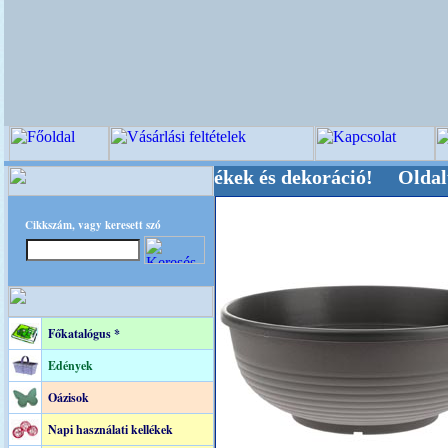
, Kegyeleti-kellékek és dekoráció! Oldalunkat a
Cikkszám, vagy keresett szó
Főkatalógus *
Edények
Oázisok
Napi használati kellékek