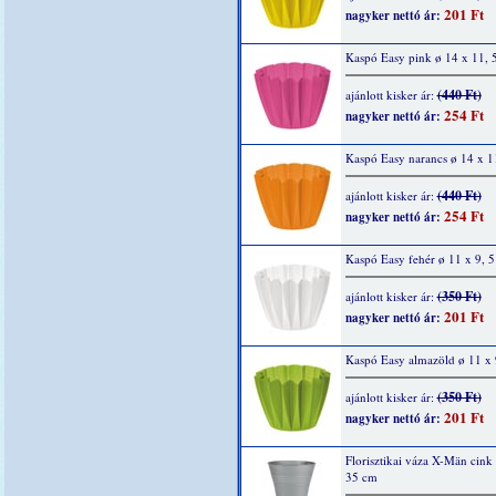
201 Ft
nagyker nettó ár:
Kaspó Easy pink ø 14 x 11, 
(440 Ft)
ajánlott kisker ár:
254 Ft
nagyker nettó ár:
Kaspó Easy narancs ø 14 x 1
(440 Ft)
ajánlott kisker ár:
254 Ft
nagyker nettó ár:
Kaspó Easy fehér ø 11 x 9, 
(350 Ft)
ajánlott kisker ár:
201 Ft
nagyker nettó ár:
Kaspó Easy almazöld ø 11 x 
(350 Ft)
ajánlott kisker ár:
201 Ft
nagyker nettó ár:
Florisztikai váza X-Män cink
35 cm