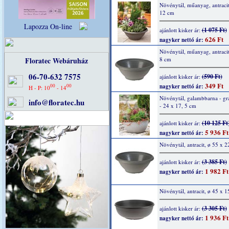
Növénytál, műanyag, antracit
12 cm
Lapozza On-line
(1 075 Ft)
ajánlott kisker ár:
626 Ft
nagyker nettó ár:
Növénytál, műanyag, antracit
Floratec Webáruház
8 cm
06-70-632 7575
(590 Ft)
ajánlott kisker ár:
349 Ft
00
00
nagyker nettó ár:
H - P: 10
- 14
Növénytál, galambbarna - grá
info@floratec.hu
- 24 x 17, 5 cm
(10 125 Ft
ajánlott kisker ár:
5 936 Ft
nagyker nettó ár:
Növénytál, antracit, ø 55 x 
(3 385 Ft)
ajánlott kisker ár:
1 982 Ft
nagyker nettó ár:
Növénytál, antracit, ø 45 x 1
(3 305 Ft)
ajánlott kisker ár:
1 936 Ft
nagyker nettó ár: