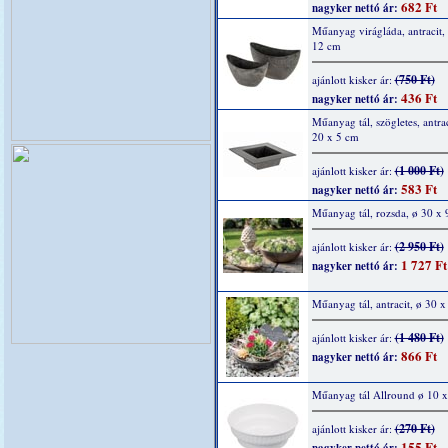
682 Ft
nagyker nettó ár:
Műanyag virágláda, antracit,
12 cm
(750 Ft)
ajánlott kisker ár:
436 Ft
nagyker nettó ár:
Műanyag tál, szögletes, antrac
20 x 5 cm
(1 000 Ft)
ajánlott kisker ár:
583 Ft
nagyker nettó ár:
Műanyag tál, rozsda, ø 30 x 
(2 950 Ft)
ajánlott kisker ár:
1 727 Ft
nagyker nettó ár:
Műanyag tál, antracit, ø 30 x
(1 480 Ft)
ajánlott kisker ár:
866 Ft
nagyker nettó ár:
Műanyag tál Allround ø 10 
(270 Ft)
ajánlott kisker ár:
155 Ft