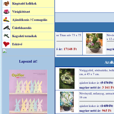
Kiegészítő kellékek
Virágkötészet
Ajándékozás / Csomagolás
Üzletfelszerelés
Kegyeleti termékek
Esküvő
Lapozzd át!
Az alk
Virággyűrű, sötétszürke, belü
cm, ø 45 x 7 cm.
(5 174 Ft)
ajánlott kisker ár:
3 161 Ft
nagyker nettó ár:
Növénytál, műanyag, antracit
16 cm
(1 650 Ft)
ajánlott kisker ár:
965 Ft
nagyker nettó ár: