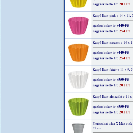
201 Ft
nagyker nettó ár:
Kaspó Easy pink ø 14 x 11, 
(440 Ft)
ajánlott kisker ár:
254 Ft
nagyker nettó ár:
Kaspó Easy narancs ø 14 x 1
(440 Ft)
ajánlott kisker ár:
254 Ft
nagyker nettó ár:
Kaspó Easy fehér ø 11 x 9, 
(350 Ft)
ajánlott kisker ár:
201 Ft
nagyker nettó ár:
Kaspó Easy almazöld ø 11 x 
(350 Ft)
ajánlott kisker ár:
201 Ft
nagyker nettó ár:
Florisztikai váza X-Män cink
35 cm