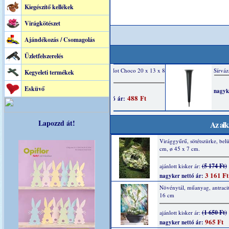
Kiegészítő kellékek
Virágkötészet
Ajándékozás / Csomagolás
Üzletfelszerelés
Kegyeleti termékek
Esküvő
Lapozzd át!
Az alk
Virággyűrű, sötétszürke, belü
cm, ø 45 x 7 cm.
(5 174 Ft)
ajánlott kisker ár:
3 161 Ft
nagyker nettó ár:
Növénytál, műanyag, antracit
16 cm
(1 650 Ft)
ajánlott kisker ár:
965 Ft
nagyker nettó ár: