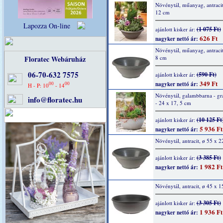
Növénytál, műanyag, antracit
12 cm
Lapozza On-line
(1 075 Ft)
ajánlott kisker ár:
626 Ft
nagyker nettó ár:
Növénytál, műanyag, antracit
Floratec Webáruház
8 cm
06-70-632 7575
(590 Ft)
ajánlott kisker ár:
349 Ft
00
00
nagyker nettó ár:
H - P: 10
- 14
Növénytál, galambbarna - grá
info@floratec.hu
- 24 x 17, 5 cm
(10 125 Ft
ajánlott kisker ár:
5 936 Ft
nagyker nettó ár:
Növénytál, antracit, ø 55 x 
(3 385 Ft)
ajánlott kisker ár:
1 982 Ft
nagyker nettó ár:
Növénytál, antracit, ø 45 x 1
(3 305 Ft)
ajánlott kisker ár:
1 936 Ft
nagyker nettó ár: