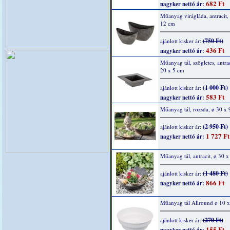
682 Ft
nagyker nettó ár:
Műanyag virágláda, antracit,
12 cm
(750 Ft)
ajánlott kisker ár:
436 Ft
nagyker nettó ár:
Műanyag tál, szögletes, antrac
20 x 5 cm
(1 000 Ft)
ajánlott kisker ár:
583 Ft
nagyker nettó ár:
Műanyag tál, rozsda, ø 30 x 
(2 950 Ft)
ajánlott kisker ár:
1 727 Ft
nagyker nettó ár:
Műanyag tál, antracit, ø 30 x
(1 480 Ft)
ajánlott kisker ár:
866 Ft
nagyker nettó ár:
Műanyag tál Allround ø 10 
(270 Ft)
ajánlott kisker ár:
155 Ft