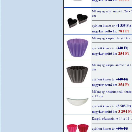
nagyker nettó ár:
Műanyag szív, antracit, 24 x 
cm
(1 335 Ft)
ajánlott kisker ár:
781 Ft
nagyker nettó ár:
Műanyag kaspó, lila, ø 14 x 
(440 Ft)
ajánlott kisker ár:
254 Ft
nagyker nettó ár:
Műanyag kaspó, antracit, ø 1
cm
(440 Ft)
ajánlott kisker ár:
254 Ft
nagyker nettó ár:
Műanyag hosszított tál, fehér
x 17 cm
(5 505 Ft)
ajánlott kisker ár:
3 294 Ft
nagyker nettó ár:
Kaspó, rózsaszín, ø 14 x 11,
(506 Ft)
ajánlott kisker ár: