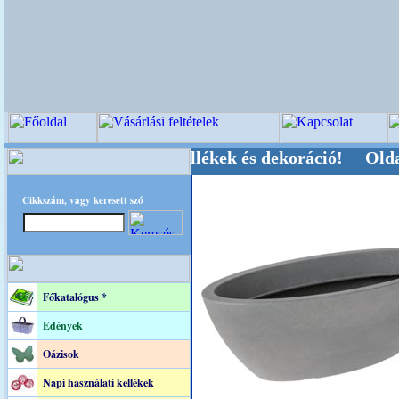
-, Kegyeleti-kellékek és dekoráció! Oldalunkat 
Cikkszám, vagy keresett szó
Főkatalógus *
Edények
Oázisok
Napi használati kellékek