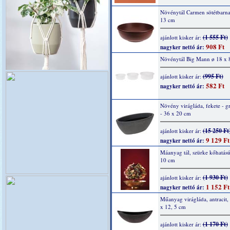
Növénytál Carmen sötétbarna
13 cm
(1 555 Ft)
ajánlott kisker ár:
908 Ft
nagyker nettó ár:
Növénytál Big Mann ø 18 x 
(995 Ft)
ajánlott kisker ár:
582 Ft
nagyker nettó ár:
Növény virágláda, fekete - gr
- 36 x 20 cm
(15 250 Ft
ajánlott kisker ár:
9 129 Ft
nagyker nettó ár:
Máanyag tál, szürke kőhatású
10 cm
(1 930 Ft)
ajánlott kisker ár:
1 152 Ft
nagyker nettó ár:
Műanyag virágláda, antracit,
x 12, 5 cm
(1 170 Ft)
ajánlott kisker ár: