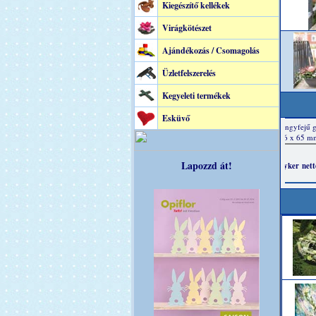
Kiegészítő kellékek
Virágkötészet
Ajándékozás / Csomagolás
Üzletfelszerelés
Kegyeleti termékek
Esküvő
Lapozzd át!