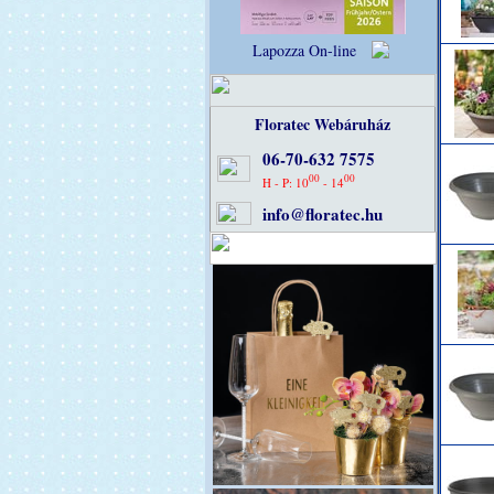
Lapozza On-line
Floratec Webáruház
06-70-632 7575
00
00
H - P: 10
- 14
info@floratec.hu