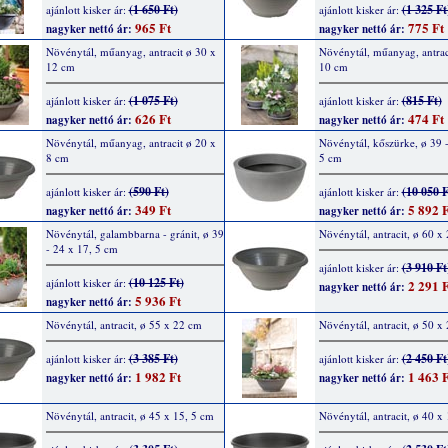
(1 650 Ft)
(1 325 Ft
ajánlott kisker ár:
ajánlott kisker ár:
965 Ft
775 Ft
nagyker nettó ár:
nagyker nettó ár:
Növénytál, műanyag, antracit ø 30 x
Növénytál, műanyag, antrac
12 cm
10 cm
(1 075 Ft)
(815 Ft)
ajánlott kisker ár:
ajánlott kisker ár:
626 Ft
474 Ft
nagyker nettó ár:
nagyker nettó ár:
Növénytál, műanyag, antracit ø 20 x
Növénytál, kőszürke, ø 39 -
8 cm
5 cm
(590 Ft)
(10 050 F
ajánlott kisker ár:
ajánlott kisker ár:
349 Ft
5 892 F
nagyker nettó ár:
nagyker nettó ár:
Növénytál, galambbarna - gránit, ø 39
Növénytál, antracit, ø 60 x
- 24 x 17, 5 cm
(3 910 Ft
ajánlott kisker ár:
(10 125 Ft)
ajánlott kisker ár:
2 291 F
nagyker nettó ár:
5 936 Ft
nagyker nettó ár:
Növénytál, antracit, ø 55 x 22 cm
Növénytál, antracit, ø 50 x
(3 385 Ft)
(2 450 Ft
ajánlott kisker ár:
ajánlott kisker ár:
1 982 Ft
1 463 F
nagyker nettó ár:
nagyker nettó ár:
Növénytál, antracit, ø 45 x 15, 5 cm
Növénytál, antracit, ø 40 x