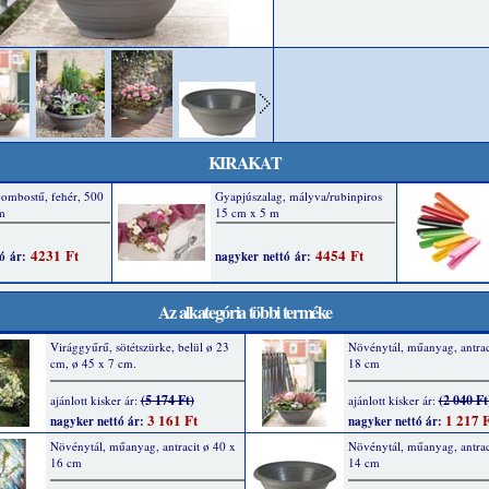
KIRAKAT
Az alkategória többi terméke
Virággyűrű, sötétszürke, belül ø 23
Növénytál, műanyag, antrac
cm, ø 45 x 7 cm.
18 cm
(5 174 Ft)
(2 040 Ft
ajánlott kisker ár:
ajánlott kisker ár:
3 161 Ft
1 217 F
nagyker nettó ár:
nagyker nettó ár:
Növénytál, műanyag, antracit ø 40 x
Növénytál, műanyag, antrac
16 cm
14 cm