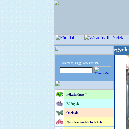
égi Virágkötészeti-, Esküvői-, Kegyeleti-kellék
Cikkszám, vagy keresett szó
Főkatalógus *
Edények
Oázisok
Napi használati kellékek