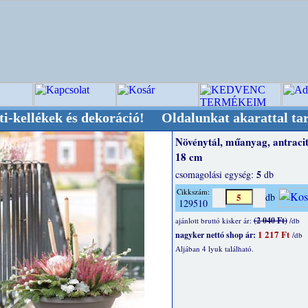
ek és dekoráció! Oldalunkat akarattal tartjuk "
Növénytál, műanyag, antracit
18 cm
5
csomagolási egység:
db
Cikkszám:
db
129510
(2 040 Ft)
ajánlott bruttó kisker ár:
/db
1 217 Ft
nagyker nettó shop ár:
/db
Aljában 4 lyuk található.