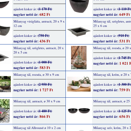
(1 170 Ft)
(1 110 Ft
ajánlott kisker ár:
ajánlott kisker ár:
682 Ft
649 Ft
nagyker nettó ár:
nagyker nettó ár:
Műanyag virágláda, antracit, 20 x 9 x
Műanyag tál, szögletes, antr
12 cm
25 x 6 cm
(750 Ft)
(910 Ft)
ajánlott kisker ár:
ajánlott kisker ár:
436 Ft
531 Ft
nagyker nettó ár:
nagyker nettó ár:
Műanyag tál, szögletes, antracit, 20 x
Műanyag tál, rozsda, ø 20 
20 x 5 cm
(1 745 Ft
ajánlott kisker ár:
(1 000 Ft)
ajánlott kisker ár:
1 021 F
nagyker nettó ár:
583 Ft
nagyker nettó ár:
Műanyag tál, rozsda, ø 30 x 9 cm
Műanyag tál, krém, ø 20 x 
(2 950 Ft)
(1 300 Ft
ajánlott kisker ár:
ajánlott kisker ár:
1 727 Ft
759 Ft
nagyker nettó ár:
nagyker nettó ár:
Műanyag tál, antracit, ø 30 x 9 cm
Műanyag tál, antracit, ø 25
(1 480 Ft)
(1 125 Ft
ajánlott kisker ár:
ajánlott kisker ár:
866 Ft
656 Ft
nagyker nettó ár:
nagyker nettó ár:
Műanyag tál Allround ø 10 x 2 cm
Műanyag szív, krém, 20 x 