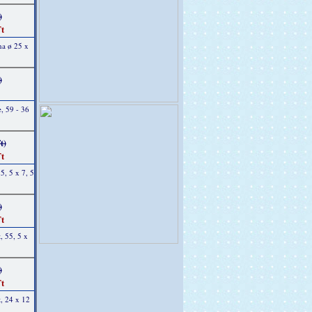
)
t
na ø 25 x
)
, 59 - 36
t)
t
5, 5 x 7, 5
)
t
, 55, 5 x
)
t
, 24 x 12