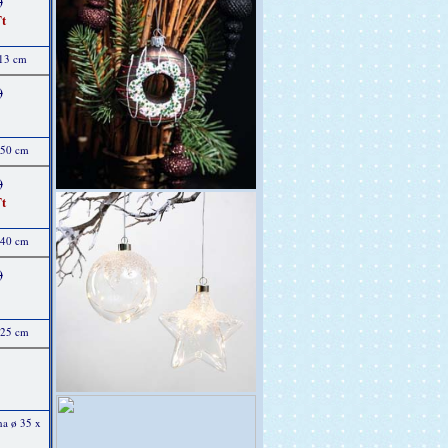
)
t
 13 cm
)
 50 cm
)
t
 40 cm
)
 25 cm
na ø 35 x