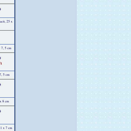
)
acit, 25 x
x 7, 5 cm
)
t
7, 5 cm
)
 x 8 cm
)
21 x 7 cm