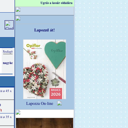
Ugrás a kosár oldalára
Lapozzd át!
it ø 45 x
Lapozza On-line
)
t
it ø 35 x