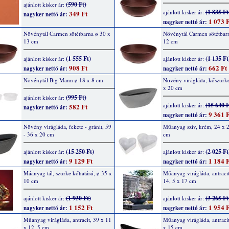
(590 Ft)
ajánlott kisker ár:
(1 835 Ft
ajánlott kisker ár:
349 Ft
nagyker nettó ár:
1 073 F
nagyker nettó ár:
Növénytál Carmen sötétbarna ø 30 x
Növénytál Carmen sötétbar
13 cm
12 cm
(1 555 Ft)
(1 135 Ft
ajánlott kisker ár:
ajánlott kisker ár:
908 Ft
662 Ft
nagyker nettó ár:
nagyker nettó ár:
Növénytál Big Mann ø 18 x 8 cm
Növény virágláda, kőszürke
x 20 cm
(995 Ft)
ajánlott kisker ár:
(15 640 F
ajánlott kisker ár:
582 Ft
nagyker nettó ár:
9 361 F
nagyker nettó ár:
Növény virágláda, fekete - gránit, 59
Műanyag szív, krém, 24 x 2
- 36 x 20 cm
cm
(15 250 Ft)
(2 025 Ft
ajánlott kisker ár:
ajánlott kisker ár:
9 129 Ft
1 184 F
nagyker nettó ár:
nagyker nettó ár:
Máanyag tál, szürke kőhatású, ø 35 x
Műanyag virágláda, antracit
10 cm
14, 5 x 17 cm
(1 930 Ft)
(3 265 Ft
ajánlott kisker ár:
ajánlott kisker ár:
1 152 Ft
1 954 F
nagyker nettó ár:
nagyker nettó ár:
Műanyag virágláda, antracit, 39 x 11
Műanyag virágláda, antracit
x 12, 5 cm
x 15 cm