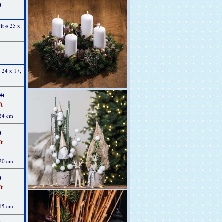
)
it ø 25 x
 24 x 17,
t)
t
 24 cm
)
t
 20 cm
)
t
 15 cm