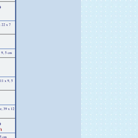
)
x 22 x 7
x 9, 5 cm
11 x 9, 5
ér, 39 x 12
)
t
 5 cm