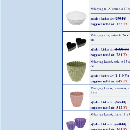
Műanyag tál Allround ø 10 
(270 Ft)
ajánlott kisker ár:
155 Ft
nagyker nettó ár:
Műanyag szív, antracit, 24 x 
cm
(1 335 Ft)
ajánlott kisker ár:
781 Ft
nagyker nettó ár:
Műanyag kaspó, zöld, ø 13 x
cm
(1 110 Ft)
ajánlott kisker ár:
649 Ft
nagyker nettó ár:
Műanyag kaspó, rózsaszín, ø
5 cm
(875 Ft)
ajánlott kisker ár:
512 Ft
nagyker nettó ár:
Műanyag kaspó, lila, ø 11 x 
(350 Ft)
ajánlott kisker ár:
201 Ft
nagyker nettó ár: