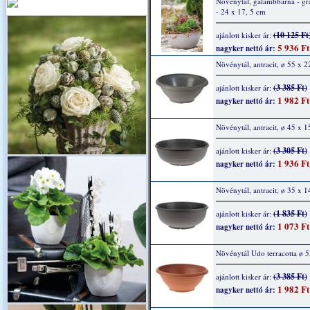
Növénytál, galambbarna - grá
- 24 x 17, 5 cm
(10 125 Ft
ajánlott kisker ár:
5 936 Ft
nagyker nettó ár:
Növénytál, antracit, ø 55 x 
(3 385 Ft)
ajánlott kisker ár:
1 982 Ft
nagyker nettó ár:
Növénytál, antracit, ø 45 x 1
(3 305 Ft)
ajánlott kisker ár:
1 936 Ft
nagyker nettó ár:
Növénytál, antracit, ø 35 x 
(1 835 Ft)
ajánlott kisker ár:
1 073 Ft
nagyker nettó ár:
Növénytál Udo terracotta ø 
(3 385 Ft)
ajánlott kisker ár:
1 982 Ft
nagyker nettó ár: