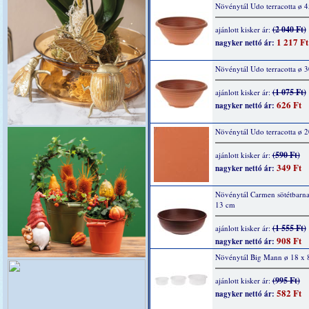
Növénytál Udo terracotta ø 
(2 040 Ft)
ajánlott kisker ár:
1 217 Ft
nagyker nettó ár:
Növénytál Udo terracotta ø 
(1 075 Ft)
ajánlott kisker ár:
626 Ft
nagyker nettó ár:
Növénytál Udo terracotta ø 
(590 Ft)
ajánlott kisker ár:
349 Ft
nagyker nettó ár:
Növénytál Carmen sötétbarna
13 cm
(1 555 Ft)
ajánlott kisker ár:
908 Ft
nagyker nettó ár:
Növénytál Big Mann ø 18 x 
(995 Ft)
ajánlott kisker ár:
582 Ft
nagyker nettó ár: