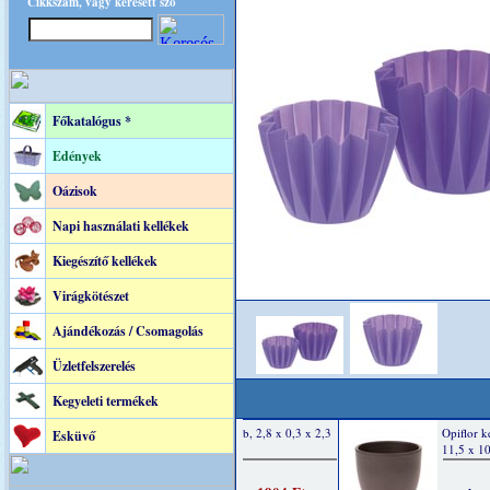
Cikkszám, vagy keresett szó
Főkatalógus *
Edények
Oázisok
Napi használati kellékek
Kiegészítő kellékek
Virágkötészet
Ajándékozás / Csomagolás
Üzletfelszerelés
Kegyeleti termékek
Esküvő