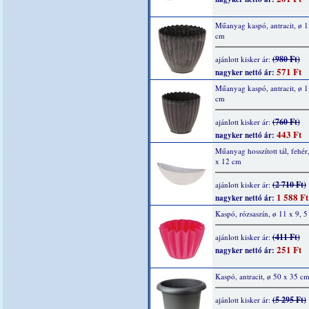
Műanyag kaspó, antracit, ø 1
cm
(980 Ft)
ajánlott kisker ár:
571 Ft
nagyker nettó ár:
Műanyag kaspó, antracit, ø 1
cm
(760 Ft)
ajánlott kisker ár:
443 Ft
nagyker nettó ár:
Műanyag hosszított tál, fehér
x 12 cm
(2 710 Ft)
ajánlott kisker ár:
1 588 Ft
nagyker nettó ár:
Kaspó, rózsaszín, ø 11 x 9, 
(411 Ft)
ajánlott kisker ár:
251 Ft
nagyker nettó ár:
Kaspó, antracit, ø 50 x 35 c
(5 295 Ft)
ajánlott kisker ár: