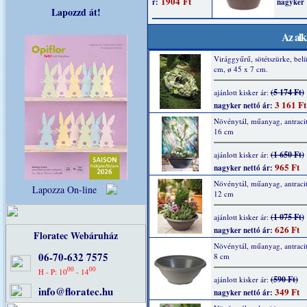
Lapozzd át!
Az alk
Virággyűrű, sötétszürke, belü
cm, ø 45 x 7 cm.
(5 174 Ft)
ajánlott kisker ár:
3 161 Ft
nagyker nettó ár:
Növénytál, műanyag, antracit
16 cm
(1 650 Ft)
ajánlott kisker ár:
965 Ft
nagyker nettó ár:
Növénytál, műanyag, antracit
Lapozza On-line
12 cm
(1 075 Ft)
ajánlott kisker ár:
626 Ft
nagyker nettó ár:
Floratec Webáruház
Növénytál, műanyag, antracit
06-70-632 7575
8 cm
00
00
H - P: 10
- 14
(590 Ft)
ajánlott kisker ár:
info@floratec.hu
349 Ft
nagyker nettó ár: