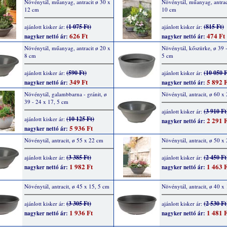
Növénytál, műanyag, antracit ø 30 x
Növénytál, műanyag, antrac
12 cm
10 cm
(1 075 Ft)
(815 Ft)
ajánlott kisker ár:
ajánlott kisker ár:
626 Ft
474 Ft
nagyker nettó ár:
nagyker nettó ár:
Növénytál, műanyag, antracit ø 20 x
Növénytál, kőszürke, ø 39 -
8 cm
5 cm
(590 Ft)
(10 050 F
ajánlott kisker ár:
ajánlott kisker ár:
349 Ft
5 892 F
nagyker nettó ár:
nagyker nettó ár:
Növénytál, galambbarna - gránit, ø
Növénytál, antracit, ø 60 x
39 - 24 x 17, 5 cm
(3 910 Ft
ajánlott kisker ár:
(10 125 Ft)
ajánlott kisker ár:
2 291 F
nagyker nettó ár:
5 936 Ft
nagyker nettó ár:
Növénytál, antracit, ø 55 x 22 cm
Növénytál, antracit, ø 50 x
(3 385 Ft)
(2 450 Ft
ajánlott kisker ár:
ajánlott kisker ár:
1 982 Ft
1 463 F
nagyker nettó ár:
nagyker nettó ár:
Növénytál, antracit, ø 45 x 15, 5 cm
Növénytál, antracit, ø 40 x
(3 305 Ft)
(2 530 Ft
ajánlott kisker ár:
ajánlott kisker ár:
1 936 Ft
1 481 F
nagyker nettó ár:
nagyker nettó ár: