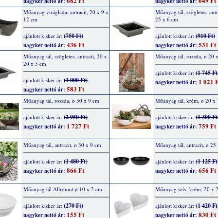
682 Ft
649 Ft
nagyker nettó ár:
nagyker nettó ár:
Műanyag virágláda, antracit, 20 x 9 x
Műanyag tál, szögletes, antr
12 cm
25 x 6 cm
(750 Ft)
(910 Ft)
ajánlott kisker ár:
ajánlott kisker ár:
436 Ft
531 Ft
nagyker nettó ár:
nagyker nettó ár:
Műanyag tál, szögletes, antracit, 20 x
Műanyag tál, rozsda, ø 20 
20 x 5 cm
(1 745 Ft
ajánlott kisker ár:
(1 000 Ft)
ajánlott kisker ár:
1 021 F
nagyker nettó ár:
583 Ft
nagyker nettó ár:
Műanyag tál, rozsda, ø 30 x 9 cm
Műanyag tál, krém, ø 20 x 
(2 950 Ft)
(1 300 Ft
ajánlott kisker ár:
ajánlott kisker ár:
1 727 Ft
759 Ft
nagyker nettó ár:
nagyker nettó ár:
Műanyag tál, antracit, ø 30 x 9 cm
Műanyag tál, antracit, ø 25
(1 480 Ft)
(1 125 Ft
ajánlott kisker ár:
ajánlott kisker ár:
866 Ft
656 Ft
nagyker nettó ár:
nagyker nettó ár:
Műanyag tál Allround ø 10 x 2 cm
Műanyag szív, krém, 20 x 
(270 Ft)
(1 420 Ft
ajánlott kisker ár:
ajánlott kisker ár:
155 Ft
830 Ft
nagyker nettó ár:
nagyker nettó ár: