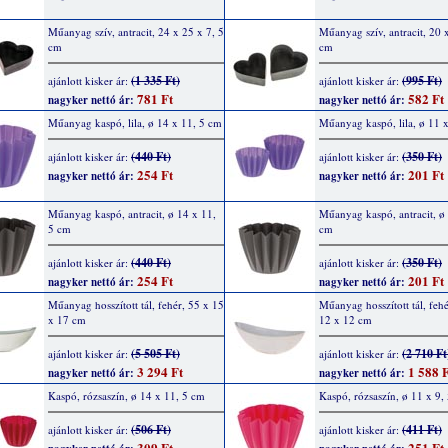
Műanyag szív, antracit, 24 x 25 x 7, 5
Műanyag szív, antracit, 20 
cm
cm
(1 335 Ft)
(995 Ft)
ajánlott kisker ár:
ajánlott kisker ár:
781 Ft
582 Ft
nagyker nettó ár:
nagyker nettó ár:
Műanyag kaspó, lila, ø 14 x 11, 5 cm
Műanyag kaspó, lila, ø 11 
(440 Ft)
(350 Ft)
ajánlott kisker ár:
ajánlott kisker ár:
254 Ft
201 Ft
nagyker nettó ár:
nagyker nettó ár:
Műanyag kaspó, antracit, ø 14 x 11,
Műanyag kaspó, antracit, ø 
5 cm
cm
(440 Ft)
(350 Ft)
ajánlott kisker ár:
ajánlott kisker ár:
254 Ft
201 Ft
nagyker nettó ár:
nagyker nettó ár:
Műanyag hosszított tál, fehér, 55 x 15
Műanyag hosszított tál, fehé
x 17 cm
12 x 12 cm
(5 505 Ft)
(2 710 Ft
ajánlott kisker ár:
ajánlott kisker ár:
3 294 Ft
1 588 F
nagyker nettó ár:
nagyker nettó ár:
Kaspó, rózsaszín, ø 14 x 11, 5 cm
Kaspó, rózsaszín, ø 11 x 9,
(506 Ft)
(411 Ft)
ajánlott kisker ár:
ajánlott kisker ár:
309 Ft
251 Ft