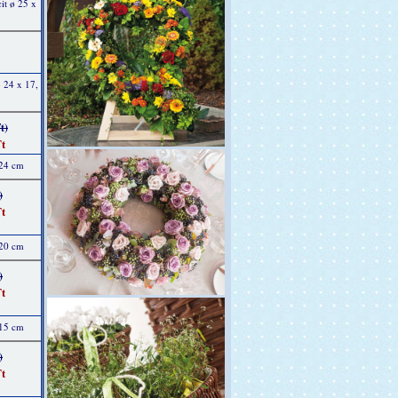
it ø 25 x
 24 x 17,
t)
t
 24 cm
)
t
 20 cm
)
t
 15 cm
)
t