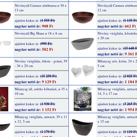
Növénytál Carmen sötétbarna ø 30 x
Növénytál Carmen sötétbar
13 cm
12 cm
(1 555 Ft)
(1 135 Ft
ajánlott kisker ár:
ajánlott kisker ár:
908 Ft
662 Ft
nagyker nettó ár:
nagyker nettó ár:
Növénytál Big Mann ø 18 x 8 cm
Növény virágláda, kőszürke
x 20 cm
(995 Ft)
ajánlott kisker ár:
(15 640 F
ajánlott kisker ár:
582 Ft
nagyker nettó ár:
9 361 F
nagyker nettó ár:
Növény virágláda, fekete - gránit, 59
Műanyag szív, krém, 24 x 2
- 36 x 20 cm
5 cm
(15 250 Ft)
(2 025 Ft
ajánlott kisker ár:
ajánlott kisker ár:
9 129 Ft
1 184 F
nagyker nettó ár:
nagyker nettó ár:
Máanyag tál, szürke kőhatású, ø 35 x
Műanyag virágláda, antracit
10 cm
14, 5 x 17 cm
(1 930 Ft)
(3 265 Ft
ajánlott kisker ár:
ajánlott kisker ár:
1 152 Ft
1 954 F
nagyker nettó ár:
nagyker nettó ár:
Műanyag virágláda, antracit, 39 x 11
Műanyag virágláda, antracit
x 12, 5 cm
x 15 cm
(1 170 Ft)
(1 110 Ft
ajánlott kisker ár:
ajánlott kisker ár: