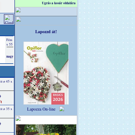
Ugrás a kosár oldalára
Lapozzd át!
it ø 45 x
)
t
Lapozza On-line
it ø 35 x
)