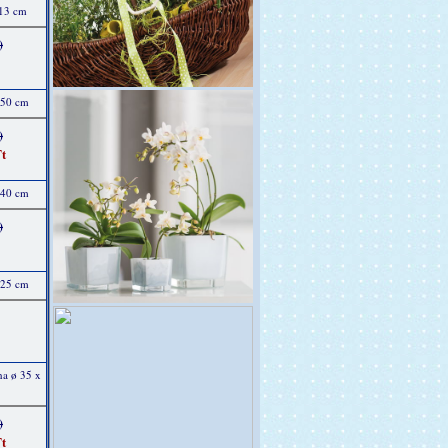
 13 cm
)
 50 cm
)
t
 40 cm
)
 25 cm
na ø 35 x
)
t