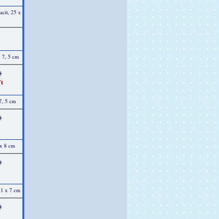
acit, 25 x
x 7, 5 cm
)
t
7, 5 cm
)
 x 8 cm
)
21 x 7 cm
)