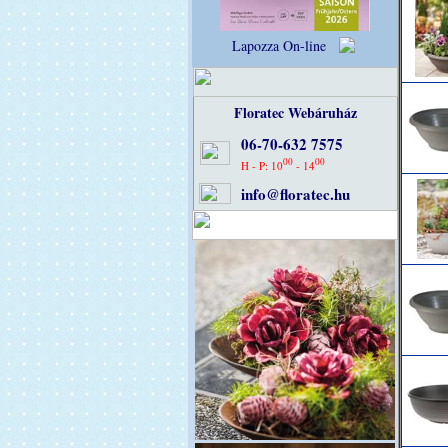
Lapozza On-line
Floratec Webáruház
06-70-632 7575
00
00
H - P: 10
- 14
info@floratec.hu