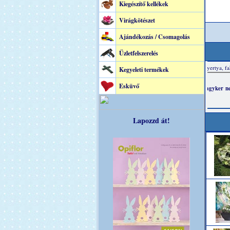
Kiegészítő kellékek
Virágkötészet
Ajándékozás / Csomagolás
Üzletfelszerelés
Kegyeleti termékek
Esküvő
Lapozzd át!