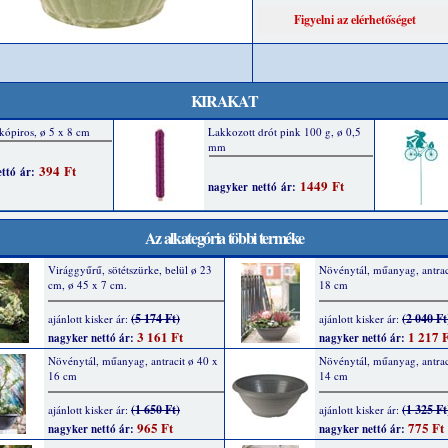
KIRAKAT
Az alkategória többi terméke
Virággyűrű, sötétszürke, belül ø 23
Növénytál, műanyag, antrac
cm, ø 45 x 7 cm.
18 cm
(5 174 Ft)
(2 040 Ft
ajánlott kisker ár:
ajánlott kisker ár:
3 161 Ft
1 217 F
nagyker nettó ár:
nagyker nettó ár:
Növénytál, műanyag, antracit ø 40 x
Növénytál, műanyag, antrac
16 cm
14 cm
(1 650 Ft)
(1 325 Ft
ajánlott kisker ár:
ajánlott kisker ár:
965 Ft
775 Ft
nagyker nettó ár:
nagyker nettó ár: