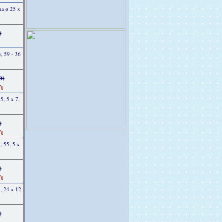
na ø 25 x
)
, 59 - 36
t)
t
5, 5 x 7,
)
t
, 55, 5 x
)
t
, 24 x 12
)