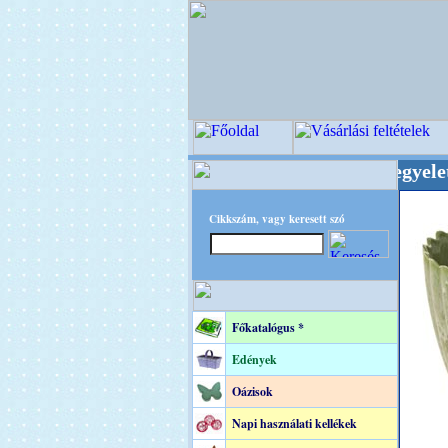
gi Virágkötészeti-, Esküvői-, Kegyeleti-kelléke
Cikkszám, vagy keresett szó
Főkatalógus *
Edények
Oázisok
Napi használati kellékek