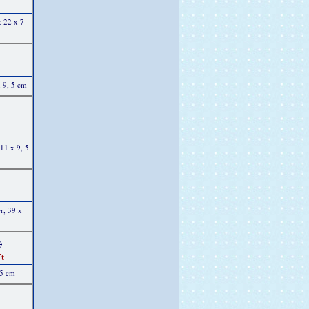
x 22 x 7
x 9, 5 cm
11 x 9, 5
r, 39 x
)
t
 5 cm