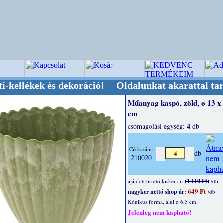
k és dekoráció! Oldalunkat akarattal tartjuk "O
Műanyag kaspó, zöld, ø 13 x 
cm
4
csomagolási egység:
db
Cikkszám:
db
210020
(1 110 Ft)
ajánlott bruttó kisker ár:
/db
649 Ft
nagyker nettó shop ár:
/db
Kónikus forma, alul ø 6,5 cm.
Jelenleg nem kapható!